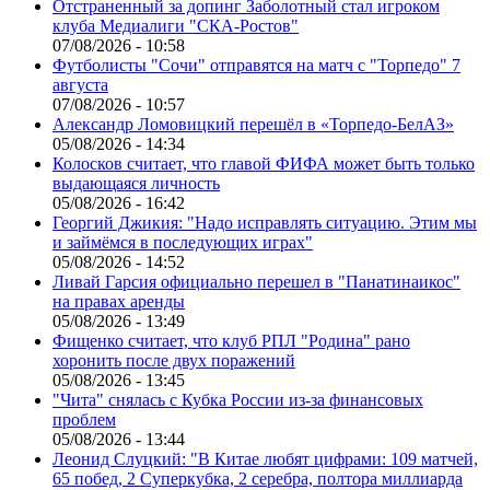
Отстраненный за допинг Заболотный стал игроком
клуба Медиалиги "СКА-Ростов"
07/08/2026 - 10:58
Футболисты "Сочи" отправятся на матч с "Торпедо" 7
августа
07/08/2026 - 10:57
Александр Ломовицкий перешёл в «Торпедо-БелАЗ»
05/08/2026 - 14:34
Колосков считает, что главой ФИФА может быть только
выдающаяся личность
05/08/2026 - 16:42
Георгий Джикия: "Надо исправлять ситуацию. Этим мы
и займёмся в последующих играх"
05/08/2026 - 14:52
Ливай Гарсия официально перешел в "Панатинаикос"
на правах аренды
05/08/2026 - 13:49
Фищенко считает, что клуб РПЛ "Родина" рано
хоронить после двух поражений
05/08/2026 - 13:45
"Чита" снялась с Кубка России из-за финансовых
проблем
05/08/2026 - 13:44
Леонид Слуцкий: "В Китае любят цифрами: 109 матчей,
65 побед, 2 Суперкубка, 2 серебра, полтора миллиарда