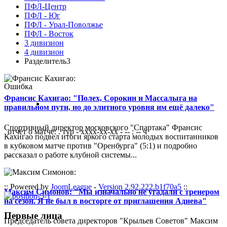
ПФЛ-Центр
ПФЛ - Юг
ПФЛ - Урал-Поволжье
ПФЛ - Восток
3 дивизион
4 дивизион
Разделитель3
Ошибка
Франсис Кахигао: "Полех, Сорокин и Массалыга на
правильном пути, но до элитного уровня им ещё далеко"
Спортивный директор московского "Спартака" Франсис
отчет о матче: . тур - xxxx-xx-xx - -- : -- ч
Кахигао подвел итоги яркого старта молодых воспитанников
в кубковом матче против "Оренбурга" (5:1) и подробно
рассказал о работе клубной системы...
-
:: Powered by
JoomLeague
-
Version 2.92.222.b1f70a5
::
Максим Симонов: "Мы изначально не угадали с тренером
на сезон. Я не был в восторге от приглашения Адиева"
Первые лица
Председатель совета директоров "Крыльев Советов" Максим