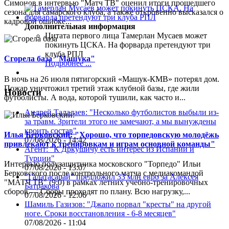
Симонов в интервью "Матч ТВ" оценил итоги прошедшего
сезона для самарского клуба, а также откровенно высказался о
кадровой ошибке...
Дополнительная информация
Цитата первого лица
Тамерлан Мусаев может
покинуть ЦСКА. На форварда претендуют три
клуба РПЛ
Сгорела база "Машука"
Подробнее ...
В ночь на 26 июля пятигорский «Машук-КМВ» потерял дом.
Пожар уничтожил третий этаж клубной базы, где жили
Новости
футболисты. А вода, которой тушили, как часто и...
Андрей Талалаев: "Несколько футболистов выбыли из-
за травм. Зрители этого не замечают, а мы вынуждены
кроить состав"
Илья Берковский: "Хорошо, что торпедовскую молодёжь
07/08/2026 - 14:42
привлекают к тренировкам и играм основной команды"
Агент: "К Дркушичу есть интерес из Испании и
Турции"
Интервью полузащитника московского "Торпедо" Ильи
07/08/2026 - 13:07
Берковского после контрольного матча с медиакомандой
"Галатасарай" предложил 33 млн евро за Алексея
"МАТЧ ТВ" (9:0) в рамках летних учебно-тренировочных
Батракова
сборов.— Сборы проходят по плану. Всю нагрузку,...
07/08/2026 - 12:06
Шамиль Газизов: "Джапо порвал "кресты" на другой
ноге. Сроки восстановления - 6-8 месяцев"
07/08/2026 - 11:04