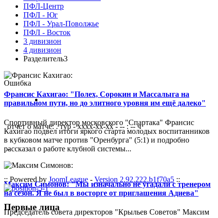
ПФЛ-Центр
ПФЛ - Юг
ПФЛ - Урал-Поволжье
ПФЛ - Восток
3 дивизион
4 дивизион
Разделитель3
Ошибка
Франсис Кахигао: "Полех, Сорокин и Массалыга на
правильном пути, но до элитного уровня им ещё далеко"
Спортивный директор московского "Спартака" Франсис
отчет о матче: . тур - xxxx-xx-xx - -- : -- ч
Кахигао подвел итоги яркого старта молодых воспитанников
в кубковом матче против "Оренбурга" (5:1) и подробно
рассказал о работе клубной системы...
-
:: Powered by
JoomLeague
-
Version 2.92.222.b1f70a5
::
Максим Симонов: "Мы изначально не угадали с тренером
на сезон. Я не был в восторге от приглашения Адиева"
Первые лица
Председатель совета директоров "Крыльев Советов" Максим