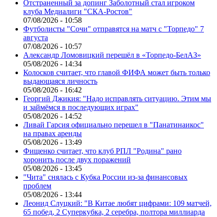
Отстраненный за допинг Заболотный стал игроком
клуба Медиалиги "СКА-Ростов"
07/08/2026 - 10:58
Футболисты "Сочи" отправятся на матч с "Торпедо" 7
августа
07/08/2026 - 10:57
Александр Ломовицкий перешёл в «Торпедо-БелАЗ»
05/08/2026 - 14:34
Колосков считает, что главой ФИФА может быть только
выдающаяся личность
05/08/2026 - 16:42
Георгий Джикия: "Надо исправлять ситуацию. Этим мы
и займёмся в последующих играх"
05/08/2026 - 14:52
Ливай Гарсия официально перешел в "Панатинаикос"
на правах аренды
05/08/2026 - 13:49
Фищенко считает, что клуб РПЛ "Родина" рано
хоронить после двух поражений
05/08/2026 - 13:45
"Чита" снялась с Кубка России из-за финансовых
проблем
05/08/2026 - 13:44
Леонид Слуцкий: "В Китае любят цифрами: 109 матчей,
65 побед, 2 Суперкубка, 2 серебра, полтора миллиарда