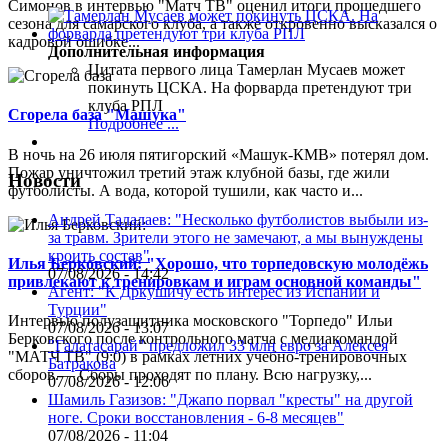
Симонов в интервью "Матч ТВ" оценил итоги прошедшего
сезона для самарского клуба, а также откровенно высказался о
кадровой ошибке...
Дополнительная информация
Цитата первого лица
Тамерлан Мусаев может
покинуть ЦСКА. На форварда претендуют три
клуба РПЛ
Сгорела база "Машука"
Подробнее ...
В ночь на 26 июля пятигорский «Машук-КМВ» потерял дом.
Пожар уничтожил третий этаж клубной базы, где жили
Новости
футболисты. А вода, которой тушили, как часто и...
Андрей Талалаев: "Несколько футболистов выбыли из-
за травм. Зрители этого не замечают, а мы вынуждены
кроить состав"
Илья Берковский: "Хорошо, что торпедовскую молодёжь
07/08/2026 - 14:42
привлекают к тренировкам и играм основной команды"
Агент: "К Дркушичу есть интерес из Испании и
Турции"
Интервью полузащитника московского "Торпедо" Ильи
07/08/2026 - 13:07
Берковского после контрольного матча с медиакомандой
"Галатасарай" предложил 33 млн евро за Алексея
"МАТЧ ТВ" (9:0) в рамках летних учебно-тренировочных
Батракова
сборов.— Сборы проходят по плану. Всю нагрузку,...
07/08/2026 - 12:06
Шамиль Газизов: "Джапо порвал "кресты" на другой
ноге. Сроки восстановления - 6-8 месяцев"
07/08/2026 - 11:04