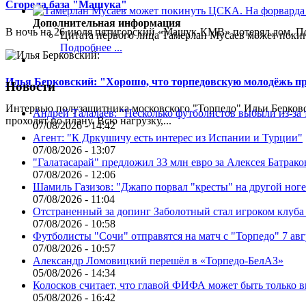
Сгорела база "Машука"
Дополнительная информация
В ночь на 26 июля пятигорский «Машук-КМВ» потерял дом. Пож
Цитата первого лица
Тамерлан Мусаев может поки
Подробнее ...
Илья Берковский: "Хорошо, что торпедовскую молодёжь п
Новости
Интервью полузащитника московского "Торпедо" Ильи Берковс
Андрей Талалаев: "Несколько футболистов выбыли из-за 
проходят по плану. Всю нагрузку,...
07/08/2026 - 14:42
Агент: "К Дркушичу есть интерес из Испании и Турции"
07/08/2026 - 13:07
"Галатасарай" предложил 33 млн евро за Алексея Батрако
07/08/2026 - 12:06
Шамиль Газизов: "Джапо порвал "кресты" на другой ноге.
07/08/2026 - 11:04
Отстраненный за допинг Заболотный стал игроком клуб
07/08/2026 - 10:58
Футболисты "Сочи" отправятся на матч с "Торпедо" 7 авг
07/08/2026 - 10:57
Александр Ломовицкий перешёл в «Торпедо-БелАЗ»
05/08/2026 - 14:34
Колосков считает, что главой ФИФА может быть только 
05/08/2026 - 16:42