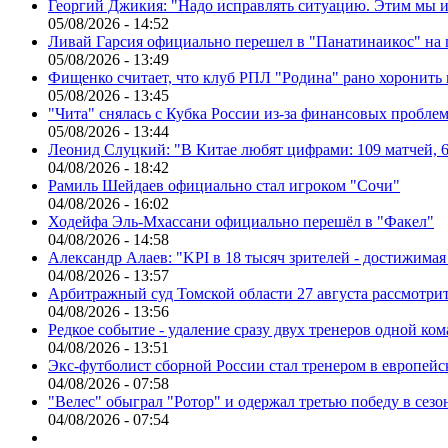
Георгий Джикия: "Надо исправлять ситуацию. Этим мы и
05/08/2026 - 14:52
Ливай Гарсия официально перешел в "Панатинаикос" на 
05/08/2026 - 13:49
Фищенко считает, что клуб РПЛ "Родина" рано хоронить
05/08/2026 - 13:45
"Чита" снялась с Кубка России из-за финансовых пробле
05/08/2026 - 13:44
Леонид Слуцкий: "В Китае любят цифрами: 109 матчей, 6
04/08/2026 - 18:42
Рамиль Шейдаев официально стал игроком "Сочи"
04/08/2026 - 16:02
Ходейфа Эль-Мхассани официально перешёл в "Факел"
04/08/2026 - 14:58
Александр Алаев: "KPI в 18 тысяч зрителей - достижимая
04/08/2026 - 13:57
Арбитражный суд Томской области 27 августа рассмотрит
04/08/2026 - 13:56
Редкое событие - удаление сразу двух тренеров одной ко
04/08/2026 - 13:51
Экс-футболист сборной России стал тренером в европейс
04/08/2026 - 07:58
"Велес" обыграл "Ротор" и одержал третью победу в сез
04/08/2026 - 07:54