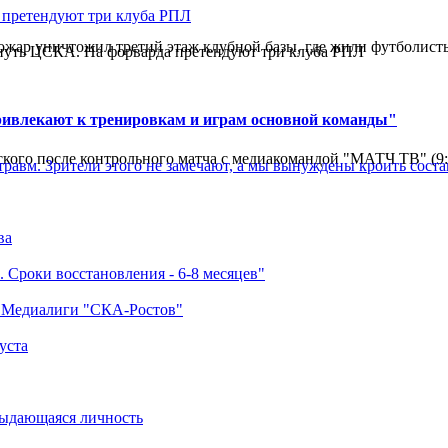
ар уничтожил третий этаж клубной базы, где жили футболисты. 
нуть ЦСКА. На форварда претендуют три клуба РПЛ
ривлекают к тренировкам и играм основной команды"
кого после контрольного матча с медиакомандой "МАТЧ ТВ" (9
травм. Зрители этого не замечают, а мы вынуждены кроить соста
ва
 Сроки восстановления - 6-8 месяцев"
а Медиалиги "СКА-Ростов"
уста
выдающаяся личность