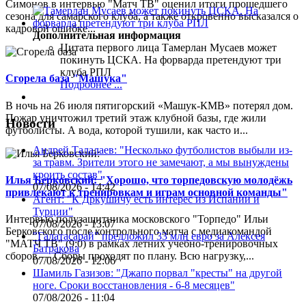
Симонов в интервью "Матч ТВ" оценил итоги прошедшего
сезона для самарского клуба, а также откровенно высказался о
кадровой ошибке...
Дополнительная информация
Цитата первого лица
Тамерлан Мусаев может
покинуть ЦСКА. На форварда претендуют три
клуба РПЛ
Сгорела база "Машука"
Подробнее ...
В ночь на 26 июля пятигорский «Машук-КМВ» потерял дом.
Пожар уничтожил третий этаж клубной базы, где жили
Новости
футболисты. А вода, которой тушили, как часто и...
Андрей Талалаев: "Несколько футболистов выбыли из-
за травм. Зрители этого не замечают, а мы вынуждены
кроить состав"
Илья Берковский: "Хорошо, что торпедовскую молодёжь
07/08/2026 - 14:42
привлекают к тренировкам и играм основной команды"
Агент: "К Дркушичу есть интерес из Испании и
Турции"
Интервью полузащитника московского "Торпедо" Ильи
07/08/2026 - 13:07
Берковского после контрольного матча с медиакомандой
"Галатасарай" предложил 33 млн евро за Алексея
"МАТЧ ТВ" (9:0) в рамках летних учебно-тренировочных
Батракова
сборов.— Сборы проходят по плану. Всю нагрузку,...
07/08/2026 - 12:06
Шамиль Газизов: "Джапо порвал "кресты" на другой
ноге. Сроки восстановления - 6-8 месяцев"
07/08/2026 - 11:04