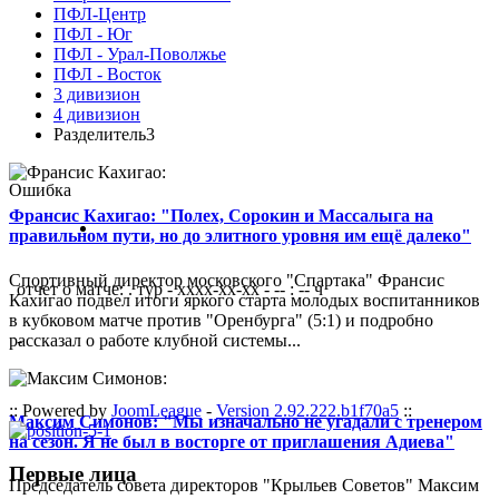
ПФЛ-Центр
ПФЛ - Юг
ПФЛ - Урал-Поволжье
ПФЛ - Восток
3 дивизион
4 дивизион
Разделитель3
Ошибка
Франсис Кахигао: "Полех, Сорокин и Массалыга на
правильном пути, но до элитного уровня им ещё далеко"
Спортивный директор московского "Спартака" Франсис
отчет о матче: . тур - xxxx-xx-xx - -- : -- ч
Кахигао подвел итоги яркого старта молодых воспитанников
в кубковом матче против "Оренбурга" (5:1) и подробно
рассказал о работе клубной системы...
-
:: Powered by
JoomLeague
-
Version 2.92.222.b1f70a5
::
Максим Симонов: "Мы изначально не угадали с тренером
на сезон. Я не был в восторге от приглашения Адиева"
Первые лица
Председатель совета директоров "Крыльев Советов" Максим