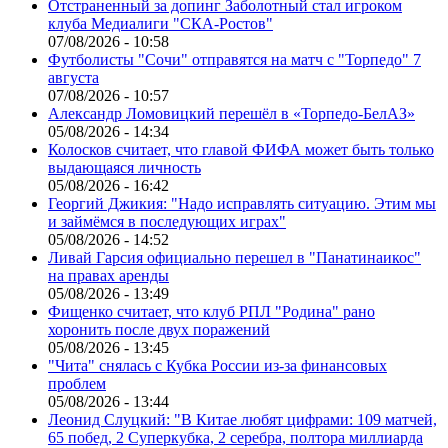
Отстраненный за допинг Заболотный стал игроком
клуба Медиалиги "СКА-Ростов"
07/08/2026 - 10:58
Футболисты "Сочи" отправятся на матч с "Торпедо" 7
августа
07/08/2026 - 10:57
Александр Ломовицкий перешёл в «Торпедо-БелАЗ»
05/08/2026 - 14:34
Колосков считает, что главой ФИФА может быть только
выдающаяся личность
05/08/2026 - 16:42
Георгий Джикия: "Надо исправлять ситуацию. Этим мы
и займёмся в последующих играх"
05/08/2026 - 14:52
Ливай Гарсия официально перешел в "Панатинаикос"
на правах аренды
05/08/2026 - 13:49
Фищенко считает, что клуб РПЛ "Родина" рано
хоронить после двух поражений
05/08/2026 - 13:45
"Чита" снялась с Кубка России из-за финансовых
проблем
05/08/2026 - 13:44
Леонид Слуцкий: "В Китае любят цифрами: 109 матчей,
65 побед, 2 Суперкубка, 2 серебра, полтора миллиарда