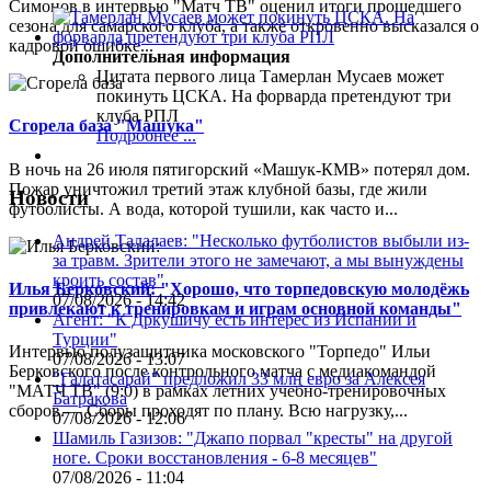
Симонов в интервью "Матч ТВ" оценил итоги прошедшего
сезона для самарского клуба, а также откровенно высказался о
кадровой ошибке...
Дополнительная информация
Цитата первого лица
Тамерлан Мусаев может
покинуть ЦСКА. На форварда претендуют три
клуба РПЛ
Сгорела база "Машука"
Подробнее ...
В ночь на 26 июля пятигорский «Машук-КМВ» потерял дом.
Пожар уничтожил третий этаж клубной базы, где жили
Новости
футболисты. А вода, которой тушили, как часто и...
Андрей Талалаев: "Несколько футболистов выбыли из-
за травм. Зрители этого не замечают, а мы вынуждены
кроить состав"
Илья Берковский: "Хорошо, что торпедовскую молодёжь
07/08/2026 - 14:42
привлекают к тренировкам и играм основной команды"
Агент: "К Дркушичу есть интерес из Испании и
Турции"
Интервью полузащитника московского "Торпедо" Ильи
07/08/2026 - 13:07
Берковского после контрольного матча с медиакомандой
"Галатасарай" предложил 33 млн евро за Алексея
"МАТЧ ТВ" (9:0) в рамках летних учебно-тренировочных
Батракова
сборов.— Сборы проходят по плану. Всю нагрузку,...
07/08/2026 - 12:06
Шамиль Газизов: "Джапо порвал "кресты" на другой
ноге. Сроки восстановления - 6-8 месяцев"
07/08/2026 - 11:04