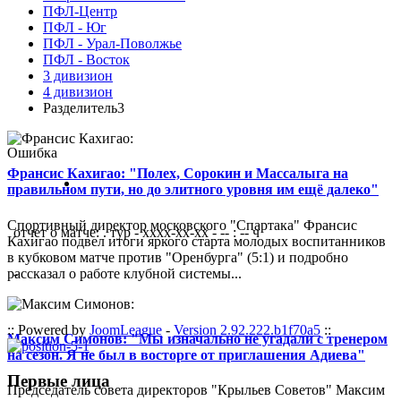
ПФЛ-Центр
ПФЛ - Юг
ПФЛ - Урал-Поволжье
ПФЛ - Восток
3 дивизион
4 дивизион
Разделитель3
Ошибка
Франсис Кахигао: "Полех, Сорокин и Массалыга на
правильном пути, но до элитного уровня им ещё далеко"
Спортивный директор московского "Спартака" Франсис
отчет о матче: . тур - xxxx-xx-xx - -- : -- ч
Кахигао подвел итоги яркого старта молодых воспитанников
в кубковом матче против "Оренбурга" (5:1) и подробно
рассказал о работе клубной системы...
-
:: Powered by
JoomLeague
-
Version 2.92.222.b1f70a5
::
Максим Симонов: "Мы изначально не угадали с тренером
на сезон. Я не был в восторге от приглашения Адиева"
Первые лица
Председатель совета директоров "Крыльев Советов" Максим