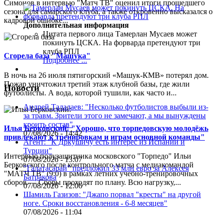
Симонов в интервью "Матч ТВ" оценил итоги прошедшего
сезона для самарского клуба, а также откровенно высказался о
кадровой ошибке...
Дополнительная информация
Цитата первого лица
Тамерлан Мусаев может
покинуть ЦСКА. На форварда претендуют три
клуба РПЛ
Сгорела база "Машука"
Подробнее ...
В ночь на 26 июля пятигорский «Машук-КМВ» потерял дом.
Пожар уничтожил третий этаж клубной базы, где жили
Новости
футболисты. А вода, которой тушили, как часто и...
Андрей Талалаев: "Несколько футболистов выбыли из-
за травм. Зрители этого не замечают, а мы вынуждены
кроить состав"
Илья Берковский: "Хорошо, что торпедовскую молодёжь
07/08/2026 - 14:42
привлекают к тренировкам и играм основной команды"
Агент: "К Дркушичу есть интерес из Испании и
Турции"
Интервью полузащитника московского "Торпедо" Ильи
07/08/2026 - 13:07
Берковского после контрольного матча с медиакомандой
"Галатасарай" предложил 33 млн евро за Алексея
"МАТЧ ТВ" (9:0) в рамках летних учебно-тренировочных
Батракова
сборов.— Сборы проходят по плану. Всю нагрузку,...
07/08/2026 - 12:06
Шамиль Газизов: "Джапо порвал "кресты" на другой
ноге. Сроки восстановления - 6-8 месяцев"
07/08/2026 - 11:04