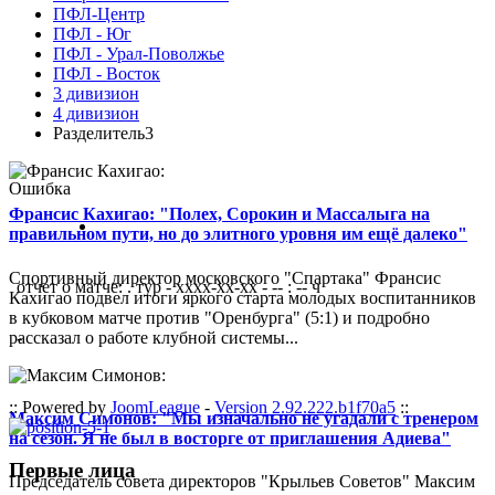
ПФЛ-Центр
ПФЛ - Юг
ПФЛ - Урал-Поволжье
ПФЛ - Восток
3 дивизион
4 дивизион
Разделитель3
Ошибка
Франсис Кахигао: "Полех, Сорокин и Массалыга на
правильном пути, но до элитного уровня им ещё далеко"
Спортивный директор московского "Спартака" Франсис
отчет о матче: . тур - xxxx-xx-xx - -- : -- ч
Кахигао подвел итоги яркого старта молодых воспитанников
в кубковом матче против "Оренбурга" (5:1) и подробно
рассказал о работе клубной системы...
-
:: Powered by
JoomLeague
-
Version 2.92.222.b1f70a5
::
Максим Симонов: "Мы изначально не угадали с тренером
на сезон. Я не был в восторге от приглашения Адиева"
Первые лица
Председатель совета директоров "Крыльев Советов" Максим