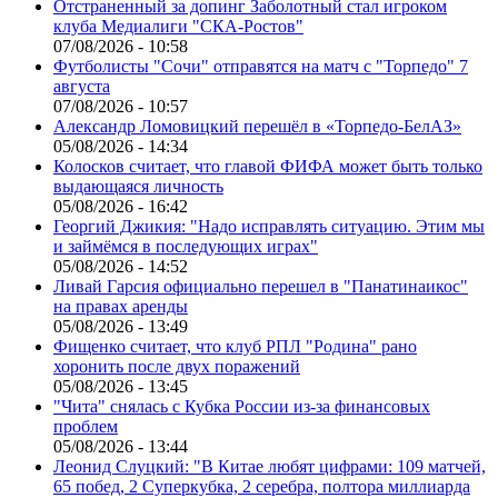
Отстраненный за допинг Заболотный стал игроком
клуба Медиалиги "СКА-Ростов"
07/08/2026 - 10:58
Футболисты "Сочи" отправятся на матч с "Торпедо" 7
августа
07/08/2026 - 10:57
Александр Ломовицкий перешёл в «Торпедо-БелАЗ»
05/08/2026 - 14:34
Колосков считает, что главой ФИФА может быть только
выдающаяся личность
05/08/2026 - 16:42
Георгий Джикия: "Надо исправлять ситуацию. Этим мы
и займёмся в последующих играх"
05/08/2026 - 14:52
Ливай Гарсия официально перешел в "Панатинаикос"
на правах аренды
05/08/2026 - 13:49
Фищенко считает, что клуб РПЛ "Родина" рано
хоронить после двух поражений
05/08/2026 - 13:45
"Чита" снялась с Кубка России из-за финансовых
проблем
05/08/2026 - 13:44
Леонид Слуцкий: "В Китае любят цифрами: 109 матчей,
65 побед, 2 Суперкубка, 2 серебра, полтора миллиарда