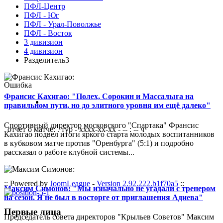
ПФЛ-Центр
ПФЛ - Юг
ПФЛ - Урал-Поволжье
ПФЛ - Восток
3 дивизион
4 дивизион
Разделитель3
Ошибка
Франсис Кахигао: "Полех, Сорокин и Массалыга на
правильном пути, но до элитного уровня им ещё далеко"
Спортивный директор московского "Спартака" Франсис
отчет о матче: . тур - xxxx-xx-xx - -- : -- ч
Кахигао подвел итоги яркого старта молодых воспитанников
в кубковом матче против "Оренбурга" (5:1) и подробно
рассказал о работе клубной системы...
-
:: Powered by
JoomLeague
-
Version 2.92.222.b1f70a5
::
Максим Симонов: "Мы изначально не угадали с тренером
на сезон. Я не был в восторге от приглашения Адиева"
Первые лица
Председатель совета директоров "Крыльев Советов" Максим