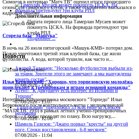
Симонов в интервью "Матч ТВ" оценил итоги прошедшего
сезона для самарского клуба, а также откровенно высказался о
кадровой ошибке...
Дополнительная информация
Цитата первого лица
Тамерлан Мусаев может
покинуть ЦСКА. На форварда претендуют три
клуба РПЛ
Сгорела база "Машука"
Подробнее ...
В ночь на 26 июля пятигорский «Машук-КМВ» потерял дом.
Пожар уничтожил третий этаж клубной базы, где жили
Новости
футболисты. А вода, которой тушили, как часто и...
Андрей Талалаев: "Несколько футболистов выбыли из-
за травм. Зрители этого не замечают, а мы вынуждены
кроить состав"
Илья Берковский: "Хорошо, что торпедовскую молодёжь
07/08/2026 - 14:42
привлекают к тренировкам и играм основной команды"
Агент: "К Дркушичу есть интерес из Испании и
Турции"
Интервью полузащитника московского "Торпедо" Ильи
07/08/2026 - 13:07
Берковского после контрольного матча с медиакомандой
"Галатасарай" предложил 33 млн евро за Алексея
"МАТЧ ТВ" (9:0) в рамках летних учебно-тренировочных
Батракова
сборов.— Сборы проходят по плану. Всю нагрузку,...
07/08/2026 - 12:06
Шамиль Газизов: "Джапо порвал "кресты" на другой
ноге. Сроки восстановления - 6-8 месяцев"
07/08/2026 - 11:04