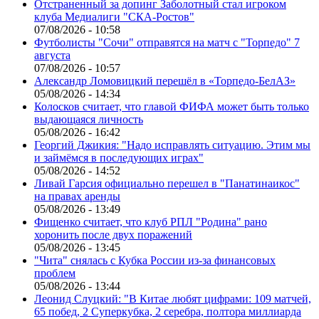
Отстраненный за допинг Заболотный стал игроком
клуба Медиалиги "СКА-Ростов"
07/08/2026 - 10:58
Футболисты "Сочи" отправятся на матч с "Торпедо" 7
августа
07/08/2026 - 10:57
Александр Ломовицкий перешёл в «Торпедо-БелАЗ»
05/08/2026 - 14:34
Колосков считает, что главой ФИФА может быть только
выдающаяся личность
05/08/2026 - 16:42
Георгий Джикия: "Надо исправлять ситуацию. Этим мы
и займёмся в последующих играх"
05/08/2026 - 14:52
Ливай Гарсия официально перешел в "Панатинаикос"
на правах аренды
05/08/2026 - 13:49
Фищенко считает, что клуб РПЛ "Родина" рано
хоронить после двух поражений
05/08/2026 - 13:45
"Чита" снялась с Кубка России из-за финансовых
проблем
05/08/2026 - 13:44
Леонид Слуцкий: "В Китае любят цифрами: 109 матчей,
65 побед, 2 Суперкубка, 2 серебра, полтора миллиарда