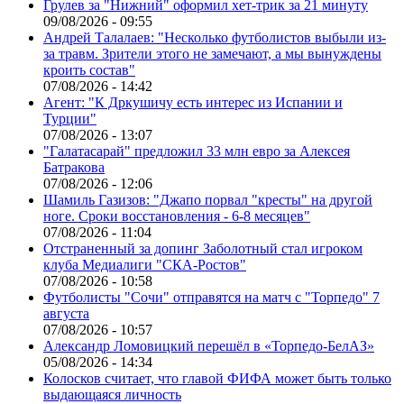
Грулев за "Нижний" оформил хет-трик за 21 минуту
09/08/2026 - 09:55
Андрей Талалаев: "Несколько футболистов выбыли из-
за травм. Зрители этого не замечают, а мы вынуждены
кроить состав"
07/08/2026 - 14:42
Агент: "К Дркушичу есть интерес из Испании и
Турции"
07/08/2026 - 13:07
"Галатасарай" предложил 33 млн евро за Алексея
Батракова
07/08/2026 - 12:06
Шамиль Газизов: "Джапо порвал "кресты" на другой
ноге. Сроки восстановления - 6-8 месяцев"
07/08/2026 - 11:04
Отстраненный за допинг Заболотный стал игроком
клуба Медиалиги "СКА-Ростов"
07/08/2026 - 10:58
Футболисты "Сочи" отправятся на матч с "Торпедо" 7
августа
07/08/2026 - 10:57
Александр Ломовицкий перешёл в «Торпедо-БелАЗ»
05/08/2026 - 14:34
Колосков считает, что главой ФИФА может быть только
выдающаяся личность