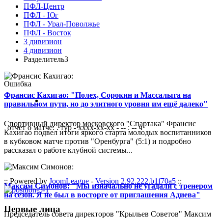
ПФЛ-Центр
ПФЛ - Юг
ПФЛ - Урал-Поволжье
ПФЛ - Восток
3 дивизион
4 дивизион
Разделитель3
Ошибка
Франсис Кахигао: "Полех, Сорокин и Массалыга на
правильном пути, но до элитного уровня им ещё далеко"
Спортивный директор московского "Спартака" Франсис
отчет о матче: . тур - xxxx-xx-xx - -- : -- ч
Кахигао подвел итоги яркого старта молодых воспитанников
в кубковом матче против "Оренбурга" (5:1) и подробно
рассказал о работе клубной системы...
-
:: Powered by
JoomLeague
-
Version 2.92.222.b1f70a5
::
Максим Симонов: "Мы изначально не угадали с тренером
на сезон. Я не был в восторге от приглашения Адиева"
Первые лица
Председатель совета директоров "Крыльев Советов" Максим