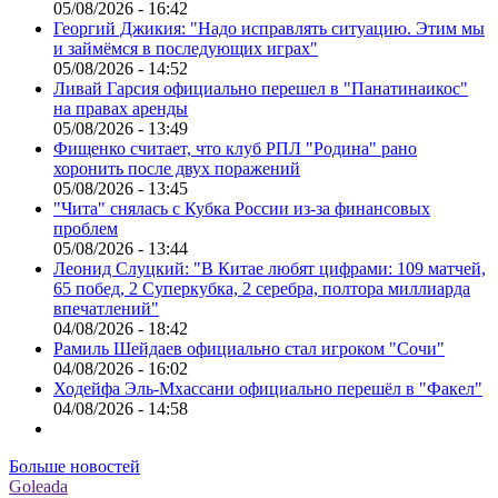
05/08/2026 - 16:42
Георгий Джикия: "Надо исправлять ситуацию. Этим мы
и займёмся в последующих играх"
05/08/2026 - 14:52
Ливай Гарсия официально перешел в "Панатинаикос"
на правах аренды
05/08/2026 - 13:49
Фищенко считает, что клуб РПЛ "Родина" рано
хоронить после двух поражений
05/08/2026 - 13:45
"Чита" снялась с Кубка России из-за финансовых
проблем
05/08/2026 - 13:44
Леонид Слуцкий: "В Китае любят цифрами: 109 матчей,
65 побед, 2 Суперкубка, 2 серебра, полтора миллиарда
впечатлений"
04/08/2026 - 18:42
Рамиль Шейдаев официально стал игроком "Сочи"
04/08/2026 - 16:02
Ходейфа Эль-Мхассани официально перешёл в "Факел"
04/08/2026 - 14:58
Больше новостей
Goleada