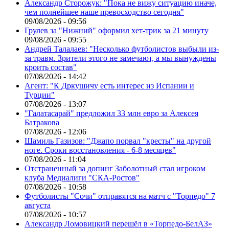
Александр Сторожук: "Пока не вижу ситуацию иначе,
чем полнейшее наше превосходство сегодня"
09/08/2026 - 09:56
Грулев за "Нижний" оформил хет-трик за 21 минуту
09/08/2026 - 09:55
Андрей Талалаев: "Несколько футболистов выбыли из-
за травм. Зрители этого не замечают, а мы вынуждены
кроить состав"
07/08/2026 - 14:42
Агент: "К Дркушичу есть интерес из Испании и
Турции"
07/08/2026 - 13:07
"Галатасарай" предложил 33 млн евро за Алексея
Батракова
07/08/2026 - 12:06
Шамиль Газизов: "Джапо порвал "кресты" на другой
ноге. Сроки восстановления - 6-8 месяцев"
07/08/2026 - 11:04
Отстраненный за допинг Заболотный стал игроком
клуба Медиалиги "СКА-Ростов"
07/08/2026 - 10:58
Футболисты "Сочи" отправятся на матч с "Торпедо" 7
августа
07/08/2026 - 10:57
Александр Ломовицкий перешёл в «Торпедо-БелАЗ»