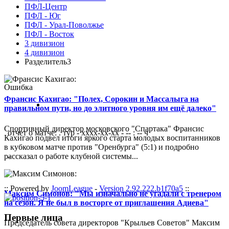
ПФЛ-Центр
ПФЛ - Юг
ПФЛ - Урал-Поволжье
ПФЛ - Восток
3 дивизион
4 дивизион
Разделитель3
Ошибка
Франсис Кахигао: "Полех, Сорокин и Массалыга на
правильном пути, но до элитного уровня им ещё далеко"
Спортивный директор московского "Спартака" Франсис
отчет о матче: . тур - xxxx-xx-xx - -- : -- ч
Кахигао подвел итоги яркого старта молодых воспитанников
в кубковом матче против "Оренбурга" (5:1) и подробно
рассказал о работе клубной системы...
-
:: Powered by
JoomLeague
-
Version 2.92.222.b1f70a5
::
Максим Симонов: "Мы изначально не угадали с тренером
на сезон. Я не был в восторге от приглашения Адиева"
Первые лица
Председатель совета директоров "Крыльев Советов" Максим