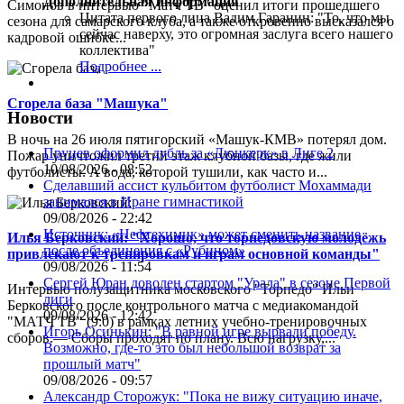
Дополнительная информация
Симонов в интервью "Матч ТВ" оценил итоги прошедшего
Цитата первого лица
Вадим Гаранин: "То, что мы
сезона для самарского клуба, а также откровенно высказался о
сейчас наверху, это огромная заслуга всего нашего
кадровой ошибке...
коллектива"
Подробнее ...
Сгорела база "Машука"
Новости
В ночь на 26 июля пятигорский «Машук-КМВ» потерял дом.
Пруцев оформил дубль за «Дюнкерк» в Лиге 2
Пожар уничтожил третий этаж клубной базы, где жили
10/08/2026 - 08:52
футболисты. А вода, которой тушили, как часто и...
Сделавший ассист кульбитом футболист Мохаммади
занимался в Иране гимнастикой
09/08/2026 - 22:42
Источник: «Нефтехимик» может сменить название
Илья Берковский: "Хорошо, что торпедовскую молодёжь
после объединения с «Рубином»
привлекают к тренировкам и играм основной команды"
09/08/2026 - 11:54
Сергей Юран доволен стартом "Урала" в сезоне Первой
Интервью полузащитника московского "Торпедо" Ильи
лиги
Берковского после контрольного матча с медиакомандой
09/08/2026 - 12:42
"МАТЧ ТВ" (9:0) в рамках летних учебно-тренировочных
Игорь Осинькин: "В равной игре вырвали победу.
сборов.— Сборы проходят по плану. Всю нагрузку,...
Возможно, где-то это был небольшой возврат за
прошлый матч"
09/08/2026 - 09:57
Александр Сторожук: "Пока не вижу ситуацию иначе,