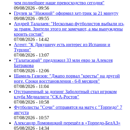
чем полнейшее наше превосходство сегодня"
09/08/2026 - 09:56
Грулев за "Нижний" оформил хет-трик за 21 минуту
09/08/2026 - 09:55
Андрей Талалаев: "Несколько футболистов выбыли из-
за травм. Зрители этого не замечают, а мы вынуждены
кроить состав"
07/08/2026 - 14:42
Агент: "К Дркушичу есть интерес из Испании и
Турции"
07/08/2026 - 13:07
"Галатасарай" предложил 33 млн евро за Алексея
Батракова
07/08/2026 - 12:06
Шамиль Газизов: "Джапо порвал "кресты" на другой
ноге. Сроки восстановления - 6-8 месяцев"
07/08/2026 - 11:04
Отстраненный за допинг Заболотный стал игроком
клуба Медиалиги "СКА-Ростов"
07/08/2026 - 10:58
Футболисты "Сочи" отправятся на матч с "Торпедо" 7
августа
07/08/2026 - 10:57
Александр Ломовицкий перешёл в «Торпедо-БелАЗ»
05/08/2026 - 14:34