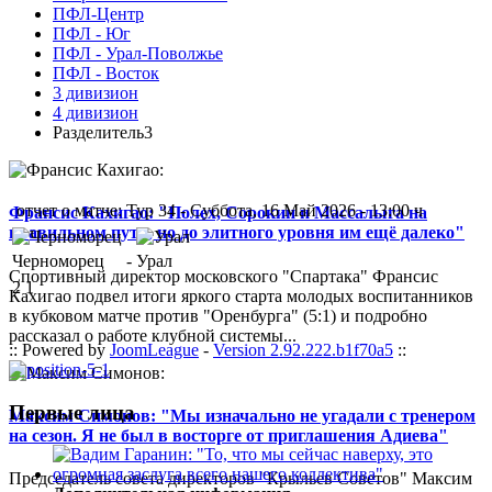
ПФЛ-Центр
ПФЛ - Юг
ПФЛ - Урал-Поволжье
ПФЛ - Восток
3 дивизион
4 дивизион
Разделитель3
отчет о матче: Тур 34 - Суббота, 16 Май 2026 - 13:00 ч
Франсис Кахигао: "Полех, Сорокин и Массалыга на
правильном пути, но до элитного уровня им ещё далеко"
Черноморец
-
Урал
Спортивный директор московского "Спартака" Франсис
2
1
Кахигао подвел итоги яркого старта молодых воспитанников
в кубковом матче против "Оренбурга" (5:1) и подробно
рассказал о работе клубной системы...
:: Powered by
JoomLeague
-
Version 2.92.222.b1f70a5
::
Первые лица
Максим Симонов: "Мы изначально не угадали с тренером
на сезон. Я не был в восторге от приглашения Адиева"
Председатель совета директоров "Крыльев Советов" Максим