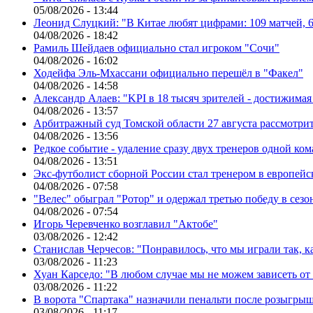
05/08/2026 - 13:44
Леонид Слуцкий: "В Китае любят цифрами: 109 матчей, 6
04/08/2026 - 18:42
Рамиль Шейдаев официально стал игроком "Сочи"
04/08/2026 - 16:02
Ходейфа Эль-Мхассани официально перешёл в "Факел"
04/08/2026 - 14:58
Александр Алаев: "KPI в 18 тысяч зрителей - достижимая
04/08/2026 - 13:57
Арбитражный суд Томской области 27 августа рассмотрит
04/08/2026 - 13:56
Редкое событие - удаление сразу двух тренеров одной ко
04/08/2026 - 13:51
Экс-футболист сборной России стал тренером в европейс
04/08/2026 - 07:58
"Велес" обыграл "Ротор" и одержал третью победу в сез
04/08/2026 - 07:54
Игорь Черевченко возглавил "Актобе"
03/08/2026 - 12:42
Станислав Черчесов: "Понравилось, что мы играли так, 
03/08/2026 - 11:23
Хуан Карседо: "В любом случае мы не можем зависеть от
03/08/2026 - 11:22
В ворота "Спартака" назначили пенальти после розыгрыш
03/08/2026 - 11:17