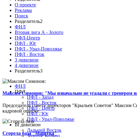
О проекте
Реклама
Поиск
Разделитель2
ФНЛ
Вторая лига А - Золото
ПФЛ-Центр
ПФЛ - Юг
ПФЛ - Урал-Поволжье
ПФЛ - Восток
3 дивизион
4 дивизион
Разделитель3
ФНЛ
ПФЛ
Максим Симонов: "Мы изначально не угадали с тренером на
ПФЛ - Запад
ПФЛ - Восток
Председатель совета директоров "Крыльев Советов" Максим Си
ПФЛ - Центр
кадровой ошибке...
ПФЛ - Юг
ПФЛ - Урал-Поволжье
III дивизион
Дальний Восток
Сгорела база "Машука"
Золотое Кольцо