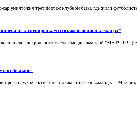
ар уничтожил третий этаж клубной базы, где жили футболисты. 
ривлекают к тренировкам и играм основной команды"
кого после контрольного матча с медиакомандой "МАТЧ ТВ" (9
амного больше"
 пресс-службе рассказал о новом статусе в команде.— Михаил, к