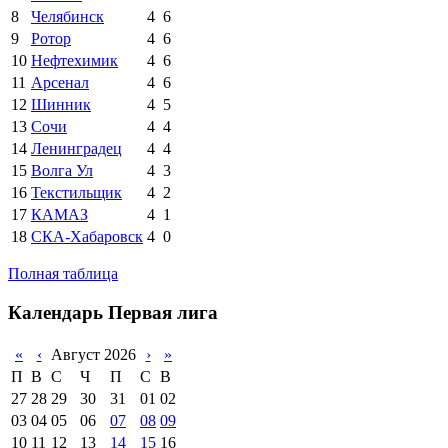
8
Челябинск
4
6
9
Ротор
4
6
10
Нефтехимик
4
6
11
Арсенал
4
6
12
Шинник
4
5
13
Сочи
4
4
14
Ленинградец
4
4
15
Волга Ул
4
3
16
Текстильщик
4
2
17
КАМАЗ
4
1
18
СКА-Хабаровск
4
0
Полная таблица
Календарь Первая лига
«
‹
Август 2026
›
»
П
В
С
Ч
П
С
В
27
28
29
30
31
01
02
03
04
05
06
07
08
09
10
11
12
13
14
15
16