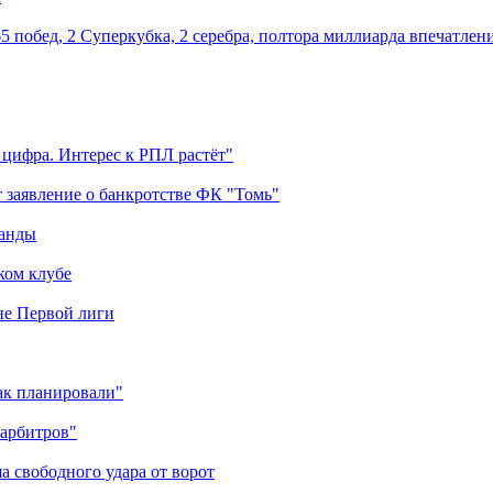
5 побед, 2 Суперкубка, 2 серебра, полтора миллиарда впечатлен
 цифра. Интерес к РПЛ растёт"
 заявление о банкротстве ФК "Томь"
манды
ком клубе
оне Первой лиги
как планировали"
 арбитров"
а свободного удара от ворот