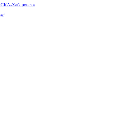
 «СКА-Хабаровск»
ом"