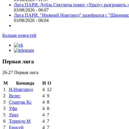
Лига ПАРИ. Дубль Секулича помог «Уралу» разгромить
03/08/2026 - 06:07
Лига ПАРИ. "Нижний Новгород" разобрался с "Шинник
03/08/2026 - 06:04
Больше новостей
Первая лига
26-27 Первая лига
М
Команда
И
О
1
Н.Новгород
4
12
2
Велес
4
9
3
Спартак Кс
4
8
3
Уфа
4
8
5
Урал
4
7
6
Торпедо М
4
7
7
Енисей
4
7