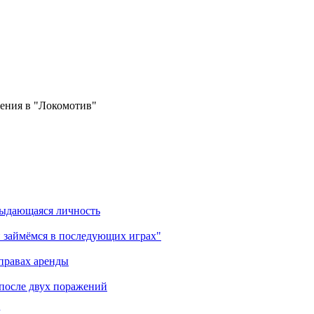
ения в "Локомотив"
выдающаяся личность
 займёмся в последующих играх"
правах аренды
 после двух поражений
м