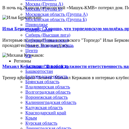
Москва (Группа А)
В ночь на 26 июля пятигорский «Машук-КМВ» потерял дом. Пож
Москва (Группа Б)
Московская область (Группа А)
Московская область (Группа Б)
Приволжье
Илья Берковский: "Хорошо, что торпедовскую молодёжь п
Северо-Запад
Сибирь (Высшая лига)
Интервью полузащитника московского "Торпедо" Ильи Берковс
Сибирь (Первая лига)
проходят по плану. Всю нагрузку,...
Урал и Западная Сибирь
Центр
Юг
Регионы
Астраханская область
Михаил Кержаков: "В новой должности ответственность н
Башкортостан
Белгородская область
Тренер вратарей "Зенита" Михаил Кержаков в интервью клубной
Брянская область
Владимирская область
Волгоградская область
Воронежская область
Калининградская область
Калужская область
Краснодарский край
Крым
Курская область
Ленинградская область