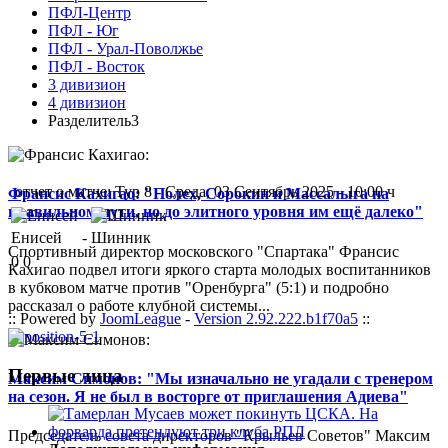
ПФЛ-Центр
ПФЛ - Юг
ПФЛ - Урал-Поволжье
ПФЛ - Восток
3 дивизион
4 дивизион
Разделитель3
отчет о матче: Тур 8 - Среда, 03 Сентябрь 2025 - 10:00 ч
Франсис Кахигао: "Полех, Сорокин и Массалыга на
правильном пути, но до элитного уровня им ещё далеко"
Енисей
-
Шинник
Спортивный директор московского "Спартака" Франсис
0
0
Кахигао подвел итоги яркого старта молодых воспитанников
в кубковом матче против "Оренбурга" (5:1) и подробно
рассказал о работе клубной системы...
:: Powered by
JoomLeague
-
Version 2.92.222.b1f70a5
::
Первые лица
Максим Симонов: "Мы изначально не угадали с тренером
на сезон. Я не был в восторге от приглашения Адиева"
Председатель совета директоров "Крыльев Советов" Максим