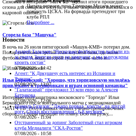
Дополнительная информация
Симонов в интервью "Матч ТВ" оценил итоги прошедшего
Цитата первого лица
Тамерлан Мусаев может
сезона для самарского клуба, а также откровенно высказался о
покинуть ЦСКА. На форварда претендуют три
кадровой ошибке...
клуба РПЛ
Подробнее ...
Сгорела база "Машука"
Новости
В ночь на 26 июля пятигорский «Машук-КМВ» потерял дом.
Андрей Талалаев: "Несколько футболистов выбыли из-
Пожар уничтожил третий этаж клубной базы, где жили
за травм. Зрители этого не замечают, а мы вынуждены
футболисты. А вода, которой тушили, как часто и...
кроить состав"
07/08/2026 - 14:42
Агент: "К Дркушичу есть интерес из Испании и
Турции"
Илья Берковский: "Хорошо, что торпедовскую молодёжь
07/08/2026 - 13:07
привлекают к тренировкам и играм основной команды"
"Галатасарай" предложил 33 млн евро за Алексея
Батракова
Интервью полузащитника московского "Торпедо" Ильи
07/08/2026 - 12:06
Берковского после контрольного матча с медиакомандой
Шамиль Газизов: "Джапо порвал "кресты" на другой
"МАТЧ ТВ" (9:0) в рамках летних учебно-тренировочных
ноге. Сроки восстановления - 6-8 месяцев"
сборов.— Сборы проходят по плану. Всю нагрузку,...
07/08/2026 - 11:04
Отстраненный за допинг Заболотный стал игроком
клуба Медиалиги "СКА-Ростов"
07/08/2026 - 10:58