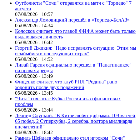
Футболисты "Сочи" отправятся на матч с "Торпедо" 7
августа
07/08/2026 - 10:57
Александр Ломовицкий перешёл в «Торпедо-БелАЗ»
05/08/2026 - 14:34
Колосков считает, что главой ФИФА может быть только
выдающаяся личность
05/08/2026 - 16:42
Георгий Джикия: "Надо исправлять ситуацию. Этим мы
и займёмся в последующих играх"
05/08/2026 - 14:52
Ливай Гарсия официально перешел в "Панатинаикос"
на правах аренды
05/08/2026 - 13:49
Фищенко считает, что клуб РПЛ "Родина" рано
хоронить после двух поражений
05/08/2026 - 13:45
"Чита" снялась с Кубка России из-за финансовых
проблем
05/08/2026 - 13:44
Леонид Слуцкий: "В Китае любят цифрами: 109 матчей,
65 побед, 2 Суперкубка, 2 серебра, полтора миллиарда
впечатлений"
04/08/2026 - 18:42
Рамиль Шейдаев официально стал игроком "Сочи"