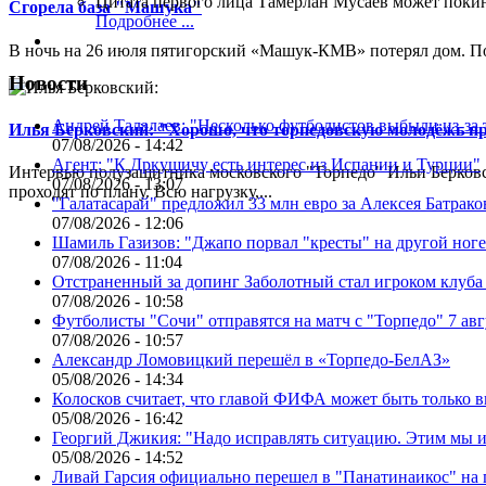
Цитата первого лица
Тамерлан Мусаев может поки
Сгорела база "Машука"
Подробнее ...
В ночь на 26 июля пятигорский «Машук-КМВ» потерял дом. Пож
Новости
Андрей Талалаев: "Несколько футболистов выбыли из-за 
Илья Берковский: "Хорошо, что торпедовскую молодёжь п
07/08/2026 - 14:42
Агент: "К Дркушичу есть интерес из Испании и Турции"
Интервью полузащитника московского "Торпедо" Ильи Берковс
07/08/2026 - 13:07
проходят по плану. Всю нагрузку,...
"Галатасарай" предложил 33 млн евро за Алексея Батрако
07/08/2026 - 12:06
Шамиль Газизов: "Джапо порвал "кресты" на другой ноге.
07/08/2026 - 11:04
Отстраненный за допинг Заболотный стал игроком клуб
07/08/2026 - 10:58
Футболисты "Сочи" отправятся на матч с "Торпедо" 7 авг
07/08/2026 - 10:57
Александр Ломовицкий перешёл в «Торпедо-БелАЗ»
05/08/2026 - 14:34
Колосков считает, что главой ФИФА может быть только 
05/08/2026 - 16:42
Георгий Джикия: "Надо исправлять ситуацию. Этим мы и
05/08/2026 - 14:52
Ливай Гарсия официально перешел в "Панатинаикос" на 