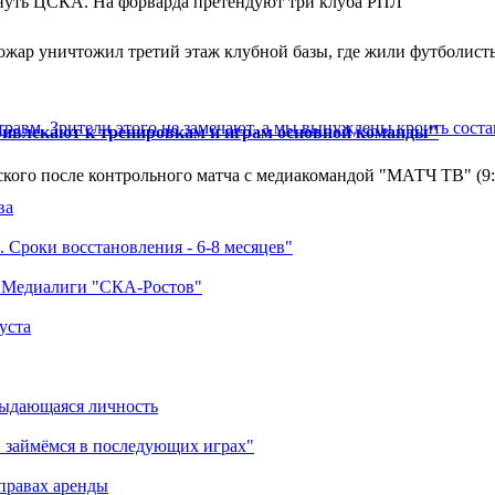
нуть ЦСКА. На форварда претендуют три клуба РПЛ
ар уничтожил третий этаж клубной базы, где жили футболисты. 
травм. Зрители этого не замечают, а мы вынуждены кроить соста
ривлекают к тренировкам и играм основной команды"
кого после контрольного матча с медиакомандой "МАТЧ ТВ" (9
ва
 Сроки восстановления - 6-8 месяцев"
а Медиалиги "СКА-Ростов"
уста
выдающаяся личность
 займёмся в последующих играх"
правах аренды