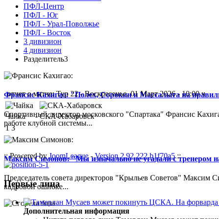
ПФЛ-Центр
ПФЛ - Юг
ПФЛ - Урал-Поволжье
ПФЛ - Восток
3 дивизион
4 дивизион
Разделитель3
отчет о матче: Тур 22 - Воскресенье, 01 Март 2026 - 10:00 ч
Франсис Кахигао: "Полех, Сорокин и Массалыга на правиль
Спортивный директор московского "Спартака" Франсис Кахигао
Чайка
-
СКА-Хабаровск
работе клубной системы...
1
3
:: Powered by
JoomLeague
-
Version 2.92.222.b1f70a5
::
Максим Симонов: "Мы изначально не угадали с тренером на
Председатель совета директоров "Крыльев Советов" Максим Си
Первые лица
кадровой ошибке...
Дополнительная информация