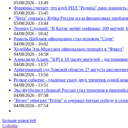
05/08/2026 - 13:49
Фищенко считает, что клуб РПЛ "Родина" рано хоронить
05/08/2026 - 13:45
"Чита" снялась с Кубка России из-за финансовых пробле
05/08/2026 - 13:44
Леонид Слуцкий: "В Китае любят цифрами: 109 матчей, 6
04/08/2026 - 18:42
Рамиль Шейдаев официально стал игроком "Сочи"
04/08/2026 - 16:02
Ходейфа Эль-Мхассани официально перешёл в "Факел"
04/08/2026 - 14:58
Александр Алаев: "KPI в 18 тысяч зрителей - достижимая
04/08/2026 - 13:57
Арбитражный суд Томской области 27 августа рассмотрит
04/08/2026 - 13:56
Редкое событие - удаление сразу двух тренеров одной ко
04/08/2026 - 13:51
Экс-футболист сборной России стал тренером в европейс
04/08/2026 - 07:58
"Велес" обыграл "Ротор" и одержал третью победу в сез
04/08/2026 - 07:54
Больше новостей
Goleada