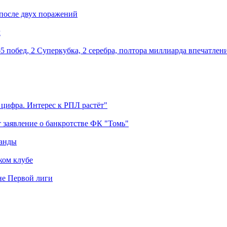
 после двух поражений
м
5 побед, 2 Суперкубка, 2 серебра, полтора миллиарда впечатлен
 цифра. Интерес к РПЛ растёт"
 заявление о банкротстве ФК "Томь"
манды
ком клубе
оне Первой лиги