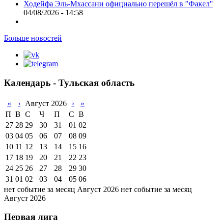
Ходейфа Эль-Мхассани официально перешёл в "Факел"
04/08/2026 - 14:58
Больше новостей
Календарь - Тульская область
«
‹
Август 2026
›
»
П
В
С
Ч
П
С
В
27
28
29
30
31
01
02
03
04
05
06
07
08
09
10
11
12
13
14
15
16
17
18
19
20
21
22
23
24
25
26
27
28
29
30
31
01
02
03
04
05
06
нет событие за месяц Август 2026
нет событие за месяц
Август 2026
Первая лига