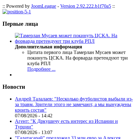
:: Powered by
JoomLeague
-
Version 2.92.222.b1f70a5
::
Первые лица
Дополнительная информация
Цитата первого лица
Тамерлан Мусаев может
покинуть ЦСКА. На форварда претендуют три
клуба РПЛ
Подробнее ...
Новости
Андрей Талалаев: "Несколько футболистов выбыли из-
за травм. Зрители этого не замечают, а мы вынуждены
кроить состав"
07/08/2026 - 14:42
Агент: "К Дркушичу есть интерес из Испании и
Турции"
07/08/2026 - 13:07
"Галатасарай" предложил 33 млн евро за Алексея