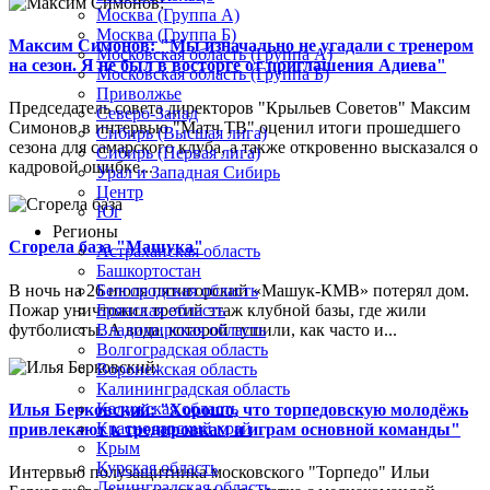
Москва (Группа А)
Москва (Группа Б)
Максим Симонов: "Мы изначально не угадали с тренером
Московская область (Группа А)
на сезон. Я не был в восторге от приглашения Адиева"
Московская область (Группа Б)
Приволжье
Председатель совета директоров "Крыльев Советов" Максим
Северо-Запад
Симонов в интервью "Матч ТВ" оценил итоги прошедшего
Сибирь (Высшая лига)
сезона для самарского клуба, а также откровенно высказался о
Сибирь (Первая лига)
кадровой ошибке...
Урал и Западная Сибирь
Центр
Юг
Регионы
Сгорела база "Машука"
Астраханская область
Башкортостан
В ночь на 26 июля пятигорский «Машук-КМВ» потерял дом.
Белгородская область
Пожар уничтожил третий этаж клубной базы, где жили
Брянская область
футболисты. А вода, которой тушили, как часто и...
Владимирская область
Волгоградская область
Воронежская область
Калининградская область
Калужская область
Илья Берковский: "Хорошо, что торпедовскую молодёжь
Краснодарский край
привлекают к тренировкам и играм основной команды"
Крым
Курская область
Интервью полузащитника московского "Торпедо" Ильи
Ленинградская область