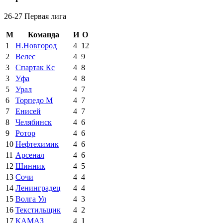
26-27 Первая лига
М
Команда
И
О
1
Н.Новгород
4
12
2
Велес
4
9
3
Спартак Кс
4
8
3
Уфа
4
8
5
Урал
4
7
6
Торпедо М
4
7
7
Енисей
4
7
8
Челябинск
4
6
9
Ротор
4
6
10
Нефтехимик
4
6
11
Арсенал
4
6
12
Шинник
4
5
13
Сочи
4
4
14
Ленинградец
4
4
15
Волга Ул
4
3
16
Текстильщик
4
2
17
КАМАЗ
4
1