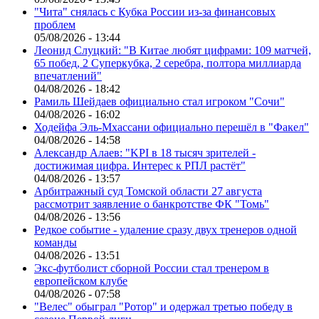
"Чита" снялась с Кубка России из-за финансовых
проблем
05/08/2026 - 13:44
Леонид Слуцкий: "В Китае любят цифрами: 109 матчей,
65 побед, 2 Суперкубка, 2 серебра, полтора миллиарда
впечатлений"
04/08/2026 - 18:42
Рамиль Шейдаев официально стал игроком "Сочи"
04/08/2026 - 16:02
Ходейфа Эль-Мхассани официально перешёл в "Факел"
04/08/2026 - 14:58
Александр Алаев: "KPI в 18 тысяч зрителей -
достижимая цифра. Интерес к РПЛ растёт"
04/08/2026 - 13:57
Арбитражный суд Томской области 27 августа
рассмотрит заявление о банкротстве ФК "Томь"
04/08/2026 - 13:56
Редкое событие - удаление сразу двух тренеров одной
команды
04/08/2026 - 13:51
Экс-футболист сборной России стал тренером в
европейском клубе
04/08/2026 - 07:58
"Велес" обыграл "Ротор" и одержал третью победу в