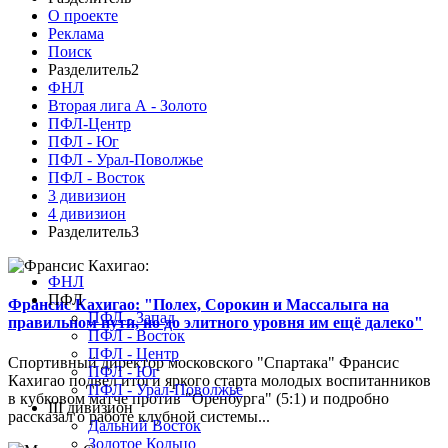
О проекте
Реклама
Поиск
Разделитель2
ФНЛ
Вторая лига А - Золото
ПФЛ-Центр
ПФЛ - Юг
ПФЛ - Урал-Поволжье
ПФЛ - Восток
3 дивизион
4 дивизион
Разделитель3
ФНЛ
ПФЛ
Франсис Кахигао: "Полех, Сорокин и Массалыга на
ПФЛ - Запад
правильном пути, но до элитного уровня им ещё далеко"
ПФЛ - Восток
ПФЛ - Центр
Спортивный директор московского "Спартака" Франсис
ПФЛ - Юг
Кахигао подвел итоги яркого старта молодых воспитанников
ПФЛ - Урал-Поволжье
в кубковом матче против "Оренбурга" (5:1) и подробно
III дивизион
рассказал о работе клубной системы...
Дальний Восток
Золотое Кольцо