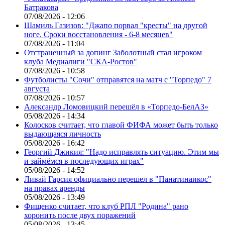
Батракова
07/08/2026 - 12:06
Шамиль Газизов: "Джапо порвал "кресты" на другой
ноге. Сроки восстановления - 6-8 месяцев"
07/08/2026 - 11:04
Отстраненный за допинг Заболотный стал игроком
клуба Медиалиги "СКА-Ростов"
07/08/2026 - 10:58
Футболисты "Сочи" отправятся на матч с "Торпедо" 7
августа
07/08/2026 - 10:57
Александр Ломовицкий перешёл в «Торпедо-БелАЗ»
05/08/2026 - 14:34
Колосков считает, что главой ФИФА может быть только
выдающаяся личность
05/08/2026 - 16:42
Георгий Джикия: "Надо исправлять ситуацию. Этим мы
и займёмся в последующих играх"
05/08/2026 - 14:52
Ливай Гарсия официально перешел в "Панатинаикос"
на правах аренды
05/08/2026 - 13:49
Фищенко считает, что клуб РПЛ "Родина" рано
хоронить после двух поражений
05/08/2026 - 13:45