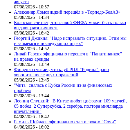
августа
07/08/2026 - 10:57
Александр Ломовицкий перешёл в «Торпедо-БелАЗ»
05/08/2026 - 14:34
Колосков считает, что главой ФИФА может быть только
выдающаяся личность
05/08/2026 - 16:42
Георгий Джикия: "Надо исправлять ситуацию. Этим мы
и займёмся в последующих играх"
05/08/2026 - 14:52
Ливай Гарсия официально перешел в "Панатинаикос"
на правах аренды
05/08/2026 - 13:49
Фищенко считает, что клуб РПЛ "Родина" рано
хоронить после двух поражений
05/08/2026 - 13:45
"Чита" снялась с Кубка России из-за финансовых
проблем
05/08/2026 - 13:44
Леонид Слуцкий: "В Китае любят цифрами: 109 матчей,
65 побед, 2 Суперкубка, 2 серебра, полтора миллиарда
впечатлений"
04/08/2026 - 18:42
Рамиль Шейдаев официально стал игроком "Сочи"
04/08/2026 - 16:02