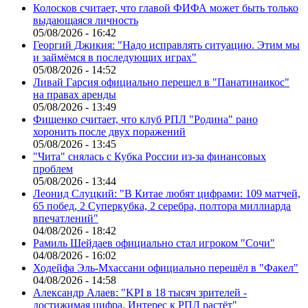
Колосков считает, что главой ФИФА может быть только
выдающаяся личность
05/08/2026 - 16:42
Георгий Джикия: "Надо исправлять ситуацию. Этим мы
и займёмся в последующих играх"
05/08/2026 - 14:52
Ливай Гарсия официально перешел в "Панатинаикос"
на правах аренды
05/08/2026 - 13:49
Фищенко считает, что клуб РПЛ "Родина" рано
хоронить после двух поражений
05/08/2026 - 13:45
"Чита" снялась с Кубка России из-за финансовых
проблем
05/08/2026 - 13:44
Леонид Слуцкий: "В Китае любят цифрами: 109 матчей,
65 побед, 2 Суперкубка, 2 серебра, полтора миллиарда
впечатлений"
04/08/2026 - 18:42
Рамиль Шейдаев официально стал игроком "Сочи"
04/08/2026 - 16:02
Ходейфа Эль-Мхассани официально перешёл в "Факел"
04/08/2026 - 14:58
Александр Алаев: "KPI в 18 тысяч зрителей -
достижимая цифра. Интерес к РПЛ растёт"