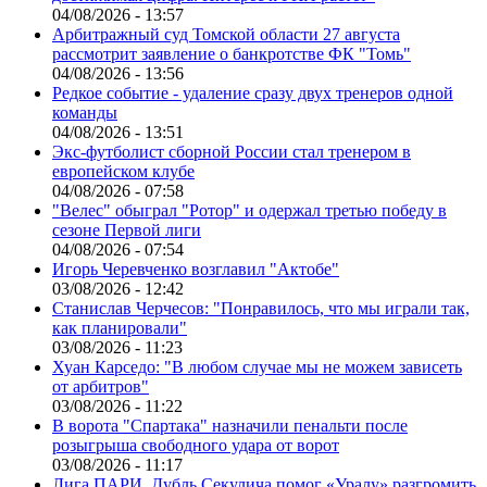
04/08/2026 - 13:57
Арбитражный суд Томской области 27 августа
рассмотрит заявление о банкротстве ФК "Томь"
04/08/2026 - 13:56
Редкое событие - удаление сразу двух тренеров одной
команды
04/08/2026 - 13:51
Экс-футболист сборной России стал тренером в
европейском клубе
04/08/2026 - 07:58
"Велес" обыграл "Ротор" и одержал третью победу в
сезоне Первой лиги
04/08/2026 - 07:54
Игорь Черевченко возглавил "Актобе"
03/08/2026 - 12:42
Станислав Черчесов: "Понравилось, что мы играли так,
как планировали"
03/08/2026 - 11:23
Хуан Карседо: "В любом случае мы не можем зависеть
от арбитров"
03/08/2026 - 11:22
В ворота "Спартака" назначили пенальти после
розыгрыша свободного удара от ворот
03/08/2026 - 11:17
Лига ПАРИ. Дубль Секулича помог «Уралу» разгромить