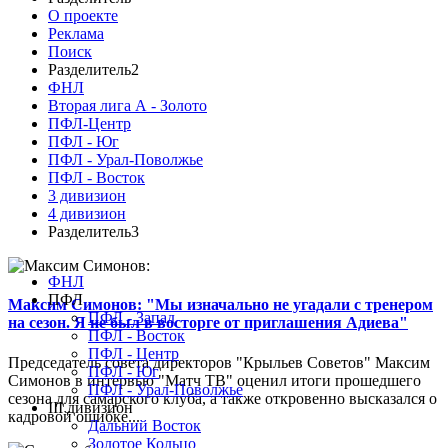
О проекте
Реклама
Поиск
Разделитель2
ФНЛ
Вторая лига А - Золото
ПФЛ-Центр
ПФЛ - Юг
ПФЛ - Урал-Поволжье
ПФЛ - Восток
3 дивизион
4 дивизион
Разделитель3
ФНЛ
ПФЛ
Максим Симонов: "Мы изначально не угадали с тренером
ПФЛ - Запад
на сезон. Я не был в восторге от приглашения Адиева"
ПФЛ - Восток
ПФЛ - Центр
Председатель совета директоров "Крыльев Советов" Максим
ПФЛ - Юг
Симонов в интервью "Матч ТВ" оценил итоги прошедшего
ПФЛ - Урал-Поволжье
сезона для самарского клуба, а также откровенно высказался о
III дивизион
кадровой ошибке...
Дальний Восток
Золотое Кольцо