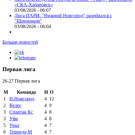
«СКА-Хабаровск»
03/08/2026 - 06:07
Лига ПАРИ. "Нижний Новгород" разобрался с
"Шинником"
03/08/2026 - 06:04
Больше новостей
Первая лига
26-27 Первая лига
М
Команда
И
О
1
Н.Новгород
4
12
2
Велес
4
9
3
Спартак Кс
4
8
3
Уфа
4
8
5
Урал
4
7
6
Торпедо М
4
7