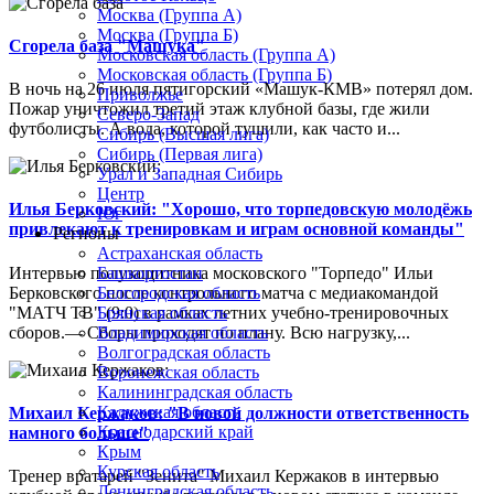
Москва (Группа А)
Москва (Группа Б)
Сгорела база "Машука"
Московская область (Группа А)
Московская область (Группа Б)
В ночь на 26 июля пятигорский «Машук-КМВ» потерял дом.
Приволжье
Пожар уничтожил третий этаж клубной базы, где жили
Северо-Запад
футболисты. А вода, которой тушили, как часто и...
Сибирь (Высшая лига)
Сибирь (Первая лига)
Урал и Западная Сибирь
Центр
Илья Берковский: "Хорошо, что торпедовскую молодёжь
Юг
привлекают к тренировкам и играм основной команды"
Регионы
Астраханская область
Интервью полузащитника московского "Торпедо" Ильи
Башкортостан
Берковского после контрольного матча с медиакомандой
Белгородская область
"МАТЧ ТВ" (9:0) в рамках летних учебно-тренировочных
Брянская область
сборов.— Сборы проходят по плану. Всю нагрузку,...
Владимирская область
Волгоградская область
Воронежская область
Калининградская область
Калужская область
Михаил Кержаков: "В новой должности ответственность
Краснодарский край
намного больше"
Крым
Курская область
Тренер вратарей "Зенита" Михаил Кержаков в интервью
Ленинградская область