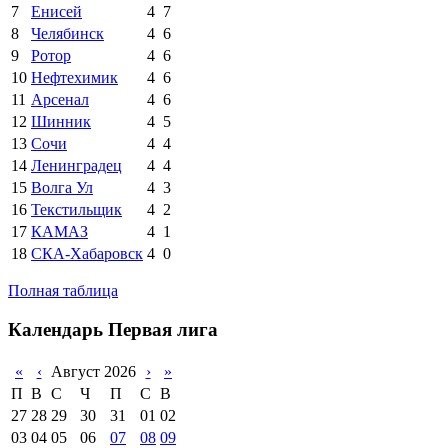
7
Енисей
4
7
8
Челябинск
4
6
9
Ротор
4
6
10
Нефтехимик
4
6
11
Арсенал
4
6
12
Шинник
4
5
13
Сочи
4
4
14
Ленинградец
4
4
15
Волга Ул
4
3
16
Текстильщик
4
2
17
КАМАЗ
4
1
18
СКА-Хабаровск
4
0
Полная таблица
Календарь Первая лига
«
‹
Август 2026
›
»
П
В
С
Ч
П
С
В
27
28
29
30
31
01
02
03
04
05
06
07
08
09