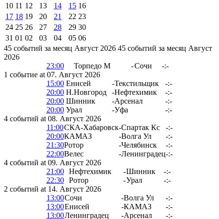
10
11
12
13
14
15
16
17
18
19
20
21
22
23
24
25
26
27
28
29
30
31
01
02
03
04
05
06
45 событий за месяц Август 2026
45 событий за месяц Август
2026
23:00
Торпедо М
-
Сочи
-:-
1 событие at 07. Август 2026
15:00
Енисей
-
Текстильщик
-:-
20:00
Н.Новгород
-
Нефтехимик
-:-
20:00
Шинник
-
Арсенал
-:-
20:00
Урал
-
Уфа
-:-
4 событий at 08. Август 2026
11:00
СКА-Хабаровск
-
Спартак Кс
-:-
20:00
КАМАЗ
-
Волга Ул
-:-
21:30
Ротор
-
Челябинск
-:-
22:00
Велес
-
Ленинградец
-:-
4 событий at 09. Август 2026
21:00
Нефтехимик
-
Шинник
-:-
22:30
Ротор
-
Урал
-:-
2 событий at 14. Август 2026
13:00
Сочи
-
Волга Ул
-:-
13:00
Енисей
-
КАМАЗ
-:-
13:00
Ленинградец
-
Арсенал
-:-