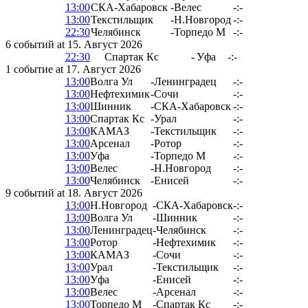
13:00
СКА-Хабаровск
-
Велес
-:-
13:00
Текстильщик
-
Н.Новгород
-:-
22:30
Челябинск
-
Торпедо М
-:-
6 событий at 15. Август 2026
22:30
Спартак Кс
-
Уфа
-:-
1 событие at 17. Август 2026
13:00
Волга Ул
-
Ленинградец
-:-
13:00
Нефтехимик
-
Сочи
-:-
13:00
Шинник
-
СКА-Хабаровск
-:-
13:00
Спартак Кс
-
Урал
-:-
13:00
КАМАЗ
-
Текстильщик
-:-
13:00
Арсенал
-
Ротор
-:-
13:00
Уфа
-
Торпедо М
-:-
13:00
Велес
-
Н.Новгород
-:-
13:00
Челябинск
-
Енисей
-:-
9 событий at 18. Август 2026
13:00
Н.Новгород
-
СКА-Хабаровск
-:-
13:00
Волга Ул
-
Шинник
-:-
13:00
Ленинградец
-
Челябинск
-:-
13:00
Ротор
-
Нефтехимик
-:-
13:00
КАМАЗ
-
Сочи
-:-
13:00
Урал
-
Текстильщик
-:-
13:00
Уфа
-
Енисей
-:-
13:00
Велес
-
Арсенал
-:-
13:00
Торпедо М
-
Спартак Кс
-:-