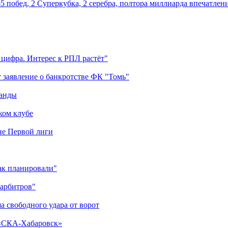
5 побед, 2 Суперкубка, 2 серебра, полтора миллиарда впечатлен
 цифра. Интерес к РПЛ растёт"
 заявление о банкротстве ФК "Томь"
манды
ком клубе
оне Первой лиги
как планировали"
 арбитров"
а свободного удара от ворот
 «СКА-Хабаровск»