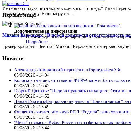
Интервью полузащитника московского "Торпедо" Ильи Берковс
проходят по плану. Всю нагрузку,...
Первые лица
Дополнительная информация
Михаил Кержаков: "В новой должности ответственность н
Цитата первого лица
Баринов не исключил возвращ
Подробнее ...
Тренер вратарей "Зенита" Михаил Кержаков в интервью клубной
Новости
Александр Ломовицкий перешёл в «Торпедо-БелАЗ»
05/08/2026 - 14:34
Колосков считает, что главой ФИФА может быть только 
05/08/2026 - 16:42
Георгий Джикия: "Надо исправлять ситуацию. Этим мы и
05/08/2026 - 14:52
Ливай Гарсия официально перешел в "Панатинаикос" на 
05/08/2026 - 13:49
Фищенко считает, что клуб РПЛ "Родина" рано хоронить
05/08/2026 - 13:45
"Чита" снялась с Кубка России из-за финансовых пробле
05/08/2026 - 13:44