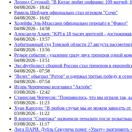
Леонид Слуцкий: "В Китае любят цифрами: 109 матчей, 6
04/08/2026 - 18:42
Рамиль Шейдаев официально стал игроком "Сочи"
04/08/2026 - 16:02
Ходейфа Эль-Мхассани официально перешёл в "Факел"
04/08/2026 - 14:58
Александр Алаев: "KPI в 18 тысяч зрителей - достижимая
04/08/2026 - 13:57
Арбитражный суд Томской области 27 августа рассмотрит
04/08/2026 - 13:56
Редкое событие - удаление сразу двух тренеров одной ко
04/08/2026 - 13:51
Экс-футболист сборной России стал тренером в европейс
04/08/2026 - 07:58
"Велес" обыграл "Ротор" и одержал третью победу в сез
04/08/2026 - 07:54
Игорь Черевченко возглавил "Актобе"
03/08/2026 - 12:42
Станислав Черчесов: "Понравилось, что мы играли так, 
03/08/2026 - 11:23
Хуан Карседо: "В любом случае мы не можем зависеть от
03/08/2026 - 11:22
В ворота "Спартака" назначили пенальти после розыгрыш
03/08/2026 - 11:17
Лига ПАРИ. Дубль Секулича помог «Уралу» разгромить