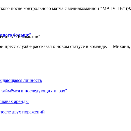
кого после контрольного матча с медиакомандой "МАТЧ ТВ" (9
амного больше"
ения в "Локомотив"
 пресс-службе рассказал о новом статусе в команде.— Михаил, к
выдающаяся личность
 займёмся в последующих играх"
правах аренды
 после двух поражений
м