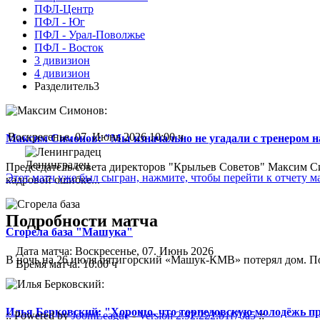
ПФЛ-Центр
ПФЛ - Юг
ПФЛ - Урал-Поволжье
ПФЛ - Восток
3 дивизион
4 дивизион
Разделитель3
Воскресенье, 07. Июнь 2026 10:00 ч
Максим Симонов: "Мы изначально не угадали с тренером на
Ленинградец
Председатель совета директоров "Крыльев Советов" Максим Си
Этот матч уже был сыгран, нажмите, чтобы перейти к отчету м
кадровой ошибке...
Подробности матча
Сгорела база "Машука"
Дата матча:
Воскресенье, 07. Июнь 2026
В ночь на 26 июля пятигорский «Машук-КМВ» потерял дом. Пож
Время матча:
10:00 ч
Илья Берковский: "Хорошо, что торпедовскую молодёжь п
:: Powered by
JoomLeague
-
Version 2.92.222.b1f70a5
::