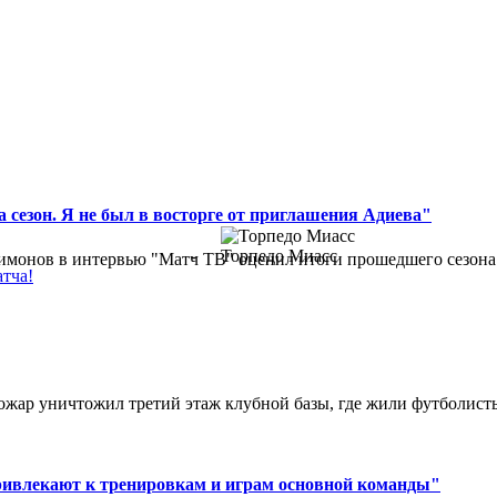
 сезон. Я не был в восторге от приглашения Адиева"
-
Торпедо Миасс
монов в интервью "Матч ТВ" оценил итоги прошедшего сезона д
атча!
ар уничтожил третий этаж клубной базы, где жили футболисты. 
ривлекают к тренировкам и играм основной команды"