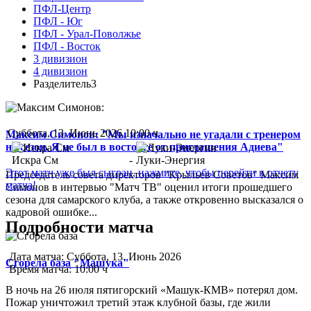
ПФЛ-Центр
ПФЛ - Юг
ПФЛ - Урал-Поволжье
ПФЛ - Восток
3 дивизион
4 дивизион
Разделитель3
Суббота, 13. Июнь 2026 10:00 ч
Максим Симонов: "Мы изначально не угадали с тренером
на сезон. Я не был в восторге от приглашения Адиева"
Искра См
-
Луки-Энергия
Этот матч уже был сыгран, нажмите, чтобы перейти к отчету
Председатель совета директоров "Крыльев Советов" Максим
матча!
Симонов в интервью "Матч ТВ" оценил итоги прошедшего
сезона для самарского клуба, а также откровенно высказался о
кадровой ошибке...
Подробности матча
Дата матча:
Суббота, 13. Июнь 2026
Сгорела база "Машука"
Время матча:
10:00 ч
В ночь на 26 июля пятигорский «Машук-КМВ» потерял дом.
Пожар уничтожил третий этаж клубной базы, где жили