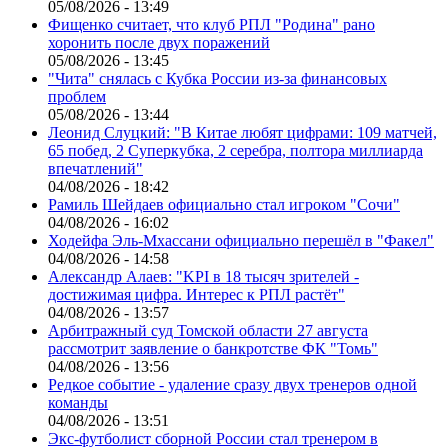
05/08/2026 - 13:49
Фищенко считает, что клуб РПЛ "Родина" рано
хоронить после двух поражений
05/08/2026 - 13:45
"Чита" снялась с Кубка России из-за финансовых
проблем
05/08/2026 - 13:44
Леонид Слуцкий: "В Китае любят цифрами: 109 матчей,
65 побед, 2 Суперкубка, 2 серебра, полтора миллиарда
впечатлений"
04/08/2026 - 18:42
Рамиль Шейдаев официально стал игроком "Сочи"
04/08/2026 - 16:02
Ходейфа Эль-Мхассани официально перешёл в "Факел"
04/08/2026 - 14:58
Александр Алаев: "KPI в 18 тысяч зрителей -
достижимая цифра. Интерес к РПЛ растёт"
04/08/2026 - 13:57
Арбитражный суд Томской области 27 августа
рассмотрит заявление о банкротстве ФК "Томь"
04/08/2026 - 13:56
Редкое событие - удаление сразу двух тренеров одной
команды
04/08/2026 - 13:51
Экс-футболист сборной России стал тренером в