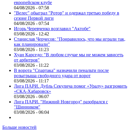
европейском клубе
04/08/2026 - 07:58
"Велес" обыграл "Ротор" и одержал третью победу в
сезоне Первой лиги
04/08/2026 - 07:54
Игорь Черевченко возглавил "Актобе"
03/08/2026 - 12:42
Станислав Черчесов: "Понравилось, что мы играли так,
как планировали"
03/08/2026 - 11:23
Хуан Карседо: "В любом случае мы не можем зависеть
от арбитров"
03/08/2026 - 11:22
В ворота "Спартака" назначили пенальти после
розыгрыша свободного удара от ворот
03/08/2026 - 11:17
Лига ПАРИ. Дубль Секулича помог «Уралу» разгромить
«СКА-Хабаровск»
03/08/2026 - 06:07
Лига ПАРИ. "Нижний Новгород" разобрался с
"Шинником"
03/08/2026 - 06:04
Больше новостей