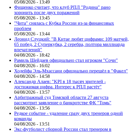
05/08/2026 - 13:49
Фищенко считает, что клуб РПЛ "Родина" рано
хоронить после двух поражений
05/08/2026 - 13:45
"Чита" снялась с Кубка России из-за финансовых
проблем
05/08/2026 - 13:44
Леонид Слуцкий: "В Китае любят цифрами: 109 матчей,
65 побед, 2 Суперкубка, 2 серебра, полтора миллиарда
впечатлений"
04/08/2026 - 18:42
Рамиль Шейдаев официально стал игроком "Сочи"
04/08/2026 - 16:02
Ходейфа Эль-Мхассани официально перешёл в "Факел"
04/08/2026 - 14:58
Александр Алаев: "KPI в 18 тысяч зрителей -
достижимая цифра. Интерес к РПЛ растёт"
04/08/2026 - 13:57
Арбитражный суд Томской области 27 августа
рассмотрит заявление о банкротстве ФК "Томь"
04/08/2026 - 13:56
Редкое событие - удаление сразу двух тренеров одной
команды
04/08/2026 - 13:51
Экс-футболист сборной России стал тренером в