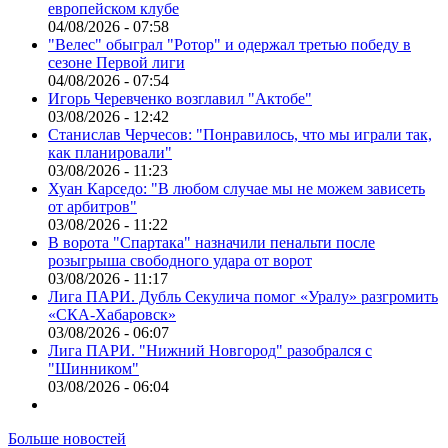
европейском клубе
04/08/2026 - 07:58
"Велес" обыграл "Ротор" и одержал третью победу в
сезоне Первой лиги
04/08/2026 - 07:54
Игорь Черевченко возглавил "Актобе"
03/08/2026 - 12:42
Станислав Черчесов: "Понравилось, что мы играли так,
как планировали"
03/08/2026 - 11:23
Хуан Карседо: "В любом случае мы не можем зависеть
от арбитров"
03/08/2026 - 11:22
В ворота "Спартака" назначили пенальти после
розыгрыша свободного удара от ворот
03/08/2026 - 11:17
Лига ПАРИ. Дубль Секулича помог «Уралу» разгромить
«СКА-Хабаровск»
03/08/2026 - 06:07
Лига ПАРИ. "Нижний Новгород" разобрался с
"Шинником"
03/08/2026 - 06:04
Больше новостей