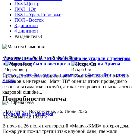
ПФЛ-Центр
ПФЛ - Юг
ПФЛ - Урал-Поволжье
ПФЛ - Восток
3 дивизион
4 дивизион
Разделитель3
Воскресенье, 26. Июль 2026 10:00 ч
Максим Симонов: "Мы изначально не угадали с тренером
на сезон. Я не был в восторге от приглашения Адиева"
Череповец
-
Искра См
Этот матч уже был сыгран, нажмите, чтобы перейти к отчету
Председатель совета директоров "Крыльев Советов" Максим
матча!
Симонов в интервью "Матч ТВ" оценил итоги прошедшего
сезона для самарского клуба, а также откровенно высказался о
кадровой ошибке...
Подробности матча
Дата матча:
Воскресенье, 26. Июль 2026
Сгорела база "Машука"
Время матча:
10:00 ч
В ночь на 26 июля пятигорский «Машук-КМВ» потерял дом.
Пожар уничтожил третий этаж клубной базы, где жили