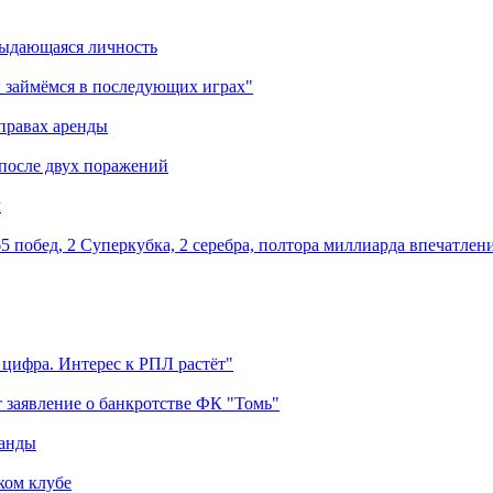
выдающаяся личность
 займёмся в последующих играх"
правах аренды
 после двух поражений
м
5 побед, 2 Суперкубка, 2 серебра, полтора миллиарда впечатлен
 цифра. Интерес к РПЛ растёт"
 заявление о банкротстве ФК "Томь"
манды
ком клубе