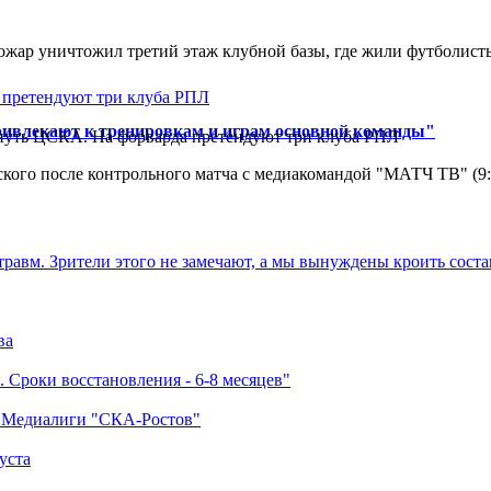
ар уничтожил третий этаж клубной базы, где жили футболисты. 
ривлекают к тренировкам и играм основной команды"
нуть ЦСКА. На форварда претендуют три клуба РПЛ
кого после контрольного матча с медиакомандой "МАТЧ ТВ" (9
травм. Зрители этого не замечают, а мы вынуждены кроить соста
ва
 Сроки восстановления - 6-8 месяцев"
а Медиалиги "СКА-Ростов"
уста