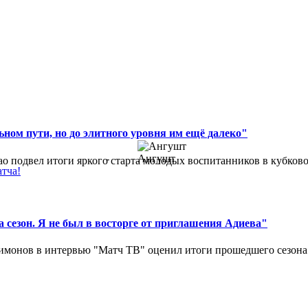
ном пути, но до элитного уровня им ещё далеко"
-
Ангушт
 подвел итоги яркого старта молодых воспитанников в кубковом
атча!
 сезон. Я не был в восторге от приглашения Адиева"
монов в интервью "Матч ТВ" оценил итоги прошедшего сезона д