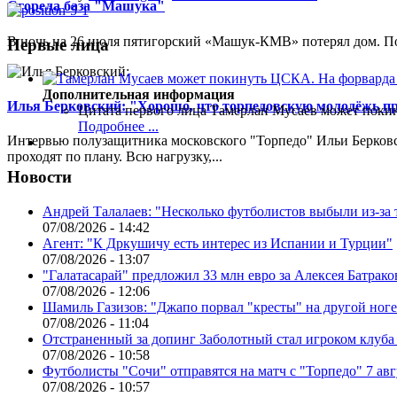
Сгорела база "Машука"
В ночь на 26 июля пятигорский «Машук-КМВ» потерял дом. Пож
Первые лица
Дополнительная информация
Илья Берковский: "Хорошо, что торпедовскую молодёжь п
Цитата первого лица
Тамерлан Мусаев может поки
Подробнее ...
Интервью полузащитника московского "Торпедо" Ильи Берковс
проходят по плану. Всю нагрузку,...
Новости
Андрей Талалаев: "Несколько футболистов выбыли из-за 
07/08/2026 - 14:42
Агент: "К Дркушичу есть интерес из Испании и Турции"
07/08/2026 - 13:07
"Галатасарай" предложил 33 млн евро за Алексея Батрако
07/08/2026 - 12:06
Шамиль Газизов: "Джапо порвал "кресты" на другой ноге.
07/08/2026 - 11:04
Отстраненный за допинг Заболотный стал игроком клуб
07/08/2026 - 10:58
Футболисты "Сочи" отправятся на матч с "Торпедо" 7 авг
07/08/2026 - 10:57