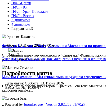
ПФЛ-Центр
ПФЛ - Юг
ПФЛ - Урал-Поволжье
ПФЛ - Восток
3 дивизион
4 дивизион
Разделитель3
Суббота, 13. Июнь 2026 10:00 ч
Франсис Кахигао: "Полех, Сорокин и Массалыга на правиль
Заря Л
Спортивный директор московского "Спартака" Франсис Кахигао
Этот матч уже был сыгран, нажмите, чтобы перейти к отчету м
работе клубной системы...
Подробности матча
Максим Симонов: "Мы изначально не угадали с тренером на
Дата матча:
Суббота, 13. Июнь 2026
Председатель совета директоров "Крыльев Советов" Максим Си
Время матча:
10:00 ч
кадровой ошибке...
:: Powered by
JoomLeague
-
Version 2.92.222.b1f70a5
::