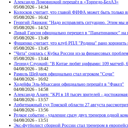
Александр Ломовицкий перешёл в «Торпедо-БелАЗ»
05/08/2026 - 14:34
Колосков считает, что главой ФИФА может быть только 
05/08/2026 - 16:42
Георгий Джикия: "Надо исправлять ситуацию. Этим мы и
05/08/2026 - 14:52
Ливай Гарсия официально перешел в "Панатинаикос" на 
05/08/2026 - 13:49
Фищенко считает, что клуб РПЛ "Родина" рано хоронить
05/08/2026 - 13:45
"Чита" снялась с Кубка России из-за финансовых пробле
05/08/2026 - 13:44
Леонид Слуцкий: "В Китае любят цифрами: 109 матчей, 6
04/08/2026 - 18:42
Рамиль Шейдаев официально стал игроком "Сочи"
04/08/2026 - 16:02
Ходейфа Эль-Мхассани официально перешёл в "Факел"
04/08/2026 - 14:58
Александр Алаев: "KPI в 18 тысяч зрителей - достижимая
04/08/2026 - 13:57
Арбитражный суд Томской области 27 августа рассмотрит
04/08/2026 - 13:56
Редкое событие - удаление сразу двух тренеров одной ко
04/08/2026 - 13:51
Экс-футболист сборной России стал тренером в европейс