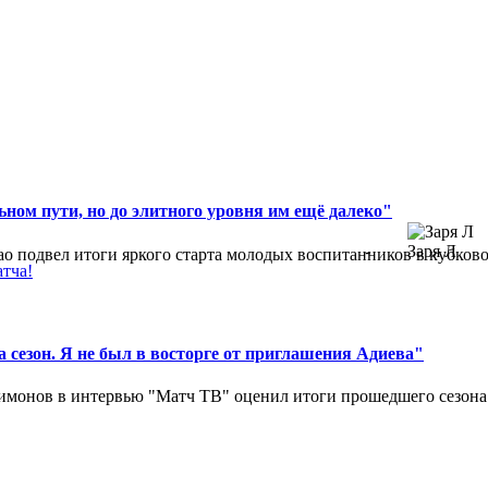
ном пути, но до элитного уровня им ещё далеко"
-
Заря Л
 подвел итоги яркого старта молодых воспитанников в кубковом
атча!
 сезон. Я не был в восторге от приглашения Адиева"
монов в интервью "Матч ТВ" оценил итоги прошедшего сезона д