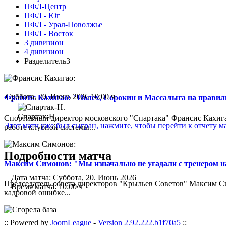
ПФЛ-Центр
ПФЛ - Юг
ПФЛ - Урал-Поволжье
ПФЛ - Восток
3 дивизион
4 дивизион
Разделитель3
Суббота, 20. Июнь 2026 10:00 ч
Франсис Кахигао: "Полех, Сорокин и Массалыга на правиль
Спартак-Н.
Спортивный директор московского "Спартака" Франсис Кахигао
Этот матч уже был сыгран, нажмите, чтобы перейти к отчету м
работе клубной системы...
Подробности матча
Максим Симонов: "Мы изначально не угадали с тренером на
Дата матча:
Суббота, 20. Июнь 2026
Председатель совета директоров "Крыльев Советов" Максим Си
Время матча:
10:00 ч
кадровой ошибке...
:: Powered by
JoomLeague
-
Version 2.92.222.b1f70a5
::