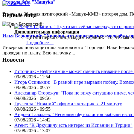
Сгорела база "Машука"
В ночь на 26 июля пятигорский «Машук-КМВ» потерял дом. Пож
Первые лица
Дополнительная информация
Илья Берковский: "Хорошо, что торпедовскую молодёжь п
Цитата первого лица
Вадим Гаранин: "То, что мы се
Подробнее ...
Интервью полузащитника московского "Торпедо" Ильи Берковс
проходят по плану. Всю нагрузку,...
Новости
Источник: «Нефтехимик» может сменить название после
09/08/2026 - 11:54
Игорь Осинькин: "В равной игре вырвали победу. Возмож
09/08/2026 - 09:57
Александр Сторожук: "Пока не вижу ситуацию иначе, че
09/08/2026 - 09:56
Грулев за "Нижний" оформил хет-трик за 21 минуту
09/08/2026 - 09:55
Андрей Талалаев: "Несколько футболистов выбыли из-за 
07/08/2026 - 14:42
Агент: "К Дркушичу есть интерес из Испании и Турции"
07/08/2026 - 13:07