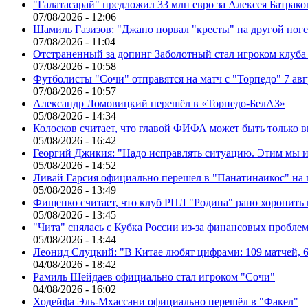
"Галатасарай" предложил 33 млн евро за Алексея Батрако
07/08/2026 - 12:06
Шамиль Газизов: "Джапо порвал "кресты" на другой ноге.
07/08/2026 - 11:04
Отстраненный за допинг Заболотный стал игроком клуб
07/08/2026 - 10:58
Футболисты "Сочи" отправятся на матч с "Торпедо" 7 авг
07/08/2026 - 10:57
Александр Ломовицкий перешёл в «Торпедо-БелАЗ»
05/08/2026 - 14:34
Колосков считает, что главой ФИФА может быть только 
05/08/2026 - 16:42
Георгий Джикия: "Надо исправлять ситуацию. Этим мы и
05/08/2026 - 14:52
Ливай Гарсия официально перешел в "Панатинаикос" на 
05/08/2026 - 13:49
Фищенко считает, что клуб РПЛ "Родина" рано хоронить
05/08/2026 - 13:45
"Чита" снялась с Кубка России из-за финансовых пробле
05/08/2026 - 13:44
Леонид Слуцкий: "В Китае любят цифрами: 109 матчей, 6
04/08/2026 - 18:42
Рамиль Шейдаев официально стал игроком "Сочи"
04/08/2026 - 16:02
Ходейфа Эль-Мхассани официально перешёл в "Факел"