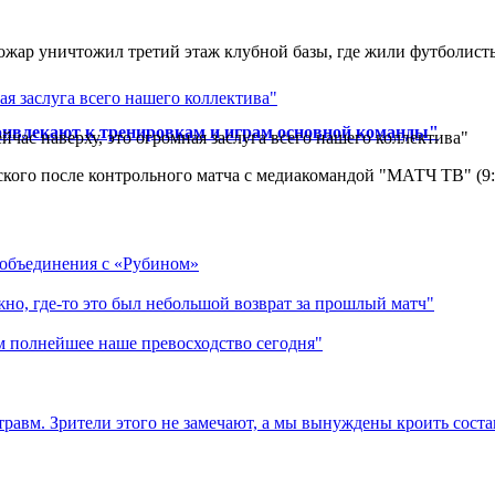
ар уничтожил третий этаж клубной базы, где жили футболисты. 
ривлекают к тренировкам и играм основной команды"
йчас наверху, это огромная заслуга всего нашего коллектива"
кого после контрольного матча с медиакомандой "МАТЧ ТВ" (9
 объединения с «Рубином»
но, где-то это был небольшой возврат за прошлый матч"
м полнейшее наше превосходство сегодня"
травм. Зрители этого не замечают, а мы вынуждены кроить соста