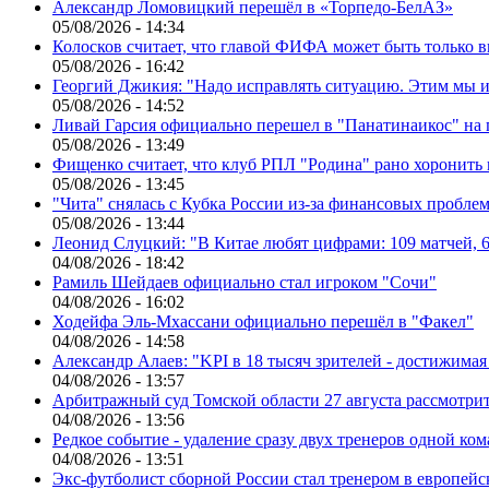
Александр Ломовицкий перешёл в «Торпедо-БелАЗ»
05/08/2026 - 14:34
Колосков считает, что главой ФИФА может быть только 
05/08/2026 - 16:42
Георгий Джикия: "Надо исправлять ситуацию. Этим мы и
05/08/2026 - 14:52
Ливай Гарсия официально перешел в "Панатинаикос" на 
05/08/2026 - 13:49
Фищенко считает, что клуб РПЛ "Родина" рано хоронить
05/08/2026 - 13:45
"Чита" снялась с Кубка России из-за финансовых пробле
05/08/2026 - 13:44
Леонид Слуцкий: "В Китае любят цифрами: 109 матчей, 6
04/08/2026 - 18:42
Рамиль Шейдаев официально стал игроком "Сочи"
04/08/2026 - 16:02
Ходейфа Эль-Мхассани официально перешёл в "Факел"
04/08/2026 - 14:58
Александр Алаев: "KPI в 18 тысяч зрителей - достижимая
04/08/2026 - 13:57
Арбитражный суд Томской области 27 августа рассмотрит
04/08/2026 - 13:56
Редкое событие - удаление сразу двух тренеров одной ко
04/08/2026 - 13:51
Экс-футболист сборной России стал тренером в европейс