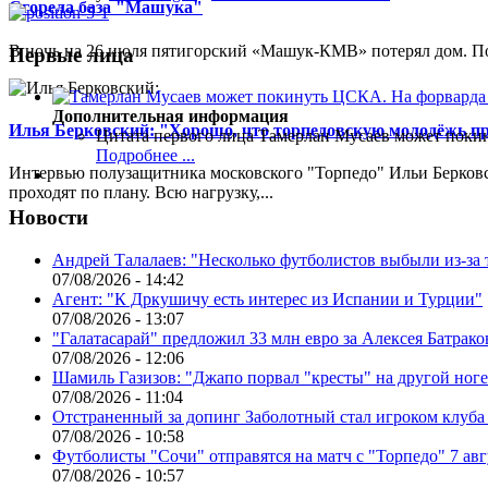
Сгорела база "Машука"
В ночь на 26 июля пятигорский «Машук-КМВ» потерял дом. Пож
Первые лица
Дополнительная информация
Илья Берковский: "Хорошо, что торпедовскую молодёжь п
Цитата первого лица
Тамерлан Мусаев может поки
Подробнее ...
Интервью полузащитника московского "Торпедо" Ильи Берковс
проходят по плану. Всю нагрузку,...
Новости
Андрей Талалаев: "Несколько футболистов выбыли из-за 
07/08/2026 - 14:42
Агент: "К Дркушичу есть интерес из Испании и Турции"
07/08/2026 - 13:07
"Галатасарай" предложил 33 млн евро за Алексея Батрако
07/08/2026 - 12:06
Шамиль Газизов: "Джапо порвал "кресты" на другой ноге.
07/08/2026 - 11:04
Отстраненный за допинг Заболотный стал игроком клуб
07/08/2026 - 10:58
Футболисты "Сочи" отправятся на матч с "Торпедо" 7 авг
07/08/2026 - 10:57