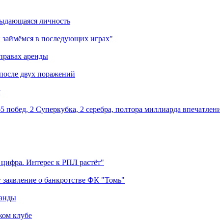
выдающаяся личность
 займёмся в последующих играх"
правах аренды
 после двух поражений
м
5 побед, 2 Суперкубка, 2 серебра, полтора миллиарда впечатлен
 цифра. Интерес к РПЛ растёт"
 заявление о банкротстве ФК "Томь"
манды
ком клубе