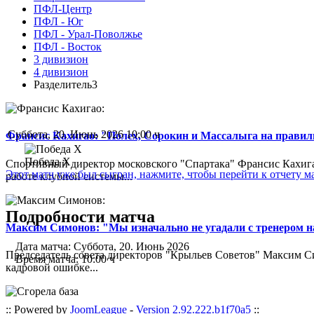
ПФЛ-Центр
ПФЛ - Юг
ПФЛ - Урал-Поволжье
ПФЛ - Восток
3 дивизион
4 дивизион
Разделитель3
Суббота, 20. Июнь 2026 10:00 ч
Франсис Кахигао: "Полех, Сорокин и Массалыга на правиль
Победа Х
Спортивный директор московского "Спартака" Франсис Кахигао
Этот матч уже был сыгран, нажмите, чтобы перейти к отчету м
работе клубной системы...
Подробности матча
Максим Симонов: "Мы изначально не угадали с тренером на
Дата матча:
Суббота, 20. Июнь 2026
Председатель совета директоров "Крыльев Советов" Максим Си
Время матча:
10:00 ч
кадровой ошибке...
:: Powered by
JoomLeague
-
Version 2.92.222.b1f70a5
::