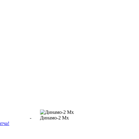
-
Динамо-2 Мх
атча!