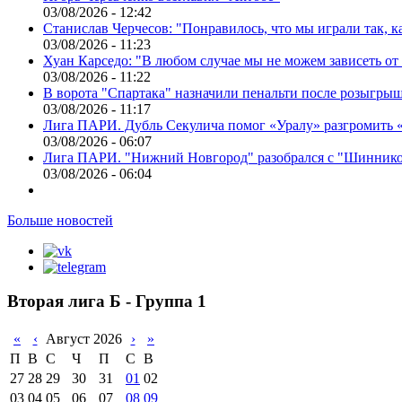
03/08/2026 - 12:42
Станислав Черчесов: "Понравилось, что мы играли так, 
03/08/2026 - 11:23
Хуан Карседо: "В любом случае мы не можем зависеть от
03/08/2026 - 11:22
В ворота "Спартака" назначили пенальти после розыгрыш
03/08/2026 - 11:17
Лига ПАРИ. Дубль Секулича помог «Уралу» разгромить
03/08/2026 - 06:07
Лига ПАРИ. "Нижний Новгород" разобрался с "Шинник
03/08/2026 - 06:04
Больше новостей
Вторая лига Б - Группа 1
«
‹
Август 2026
›
»
П
В
С
Ч
П
С
В
27
28
29
30
31
01
02
03
04
05
06
07
08
09