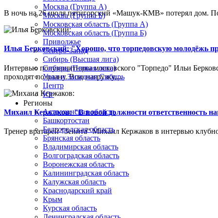
Москва (Группа А)
В ночь на 26 июля пятигорский «Машук-КМВ» потерял дом. Пож
Москва (Группа Б)
Московская область (Группа А)
Московская область (Группа Б)
Приволжье
Илья Берковский: "Хорошо, что торпедовскую молодёжь п
Северо-Запад
Сибирь (Высшая лига)
Интервью полузащитника московского "Торпедо" Ильи Берковс
Сибирь (Первая лига)
проходят по плану. Всю нагрузку,...
Урал и Западная Сибирь
Центр
Юг
Регионы
Астраханская область
Михаил Кержаков: "В новой должности ответственность н
Башкортостан
Белгородская область
Тренер вратарей "Зенита" Михаил Кержаков в интервью клубной
Брянская область
Владимирская область
Волгоградская область
Воронежская область
Калининградская область
Калужская область
Краснодарский край
Крым
Курская область
Ленинградская область