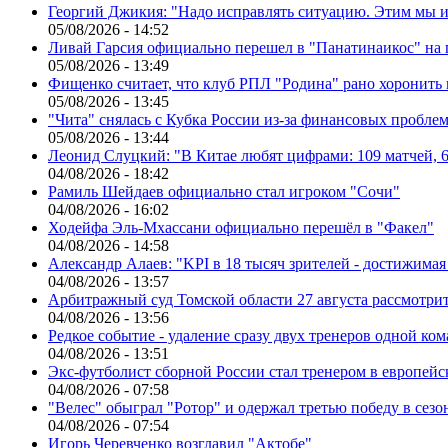
Георгий Джикия: "Надо исправлять ситуацию. Этим мы и
05/08/2026 - 14:52
Ливай Гарсия официально перешел в "Панатинаикос" на 
05/08/2026 - 13:49
Фищенко считает, что клуб РПЛ "Родина" рано хоронить
05/08/2026 - 13:45
"Чита" снялась с Кубка России из-за финансовых пробле
05/08/2026 - 13:44
Леонид Слуцкий: "В Китае любят цифрами: 109 матчей, 6
04/08/2026 - 18:42
Рамиль Шейдаев официально стал игроком "Сочи"
04/08/2026 - 16:02
Ходейфа Эль-Мхассани официально перешёл в "Факел"
04/08/2026 - 14:58
Александр Алаев: "KPI в 18 тысяч зрителей - достижимая
04/08/2026 - 13:57
Арбитражный суд Томской области 27 августа рассмотрит
04/08/2026 - 13:56
Редкое событие - удаление сразу двух тренеров одной ко
04/08/2026 - 13:51
Экс-футболист сборной России стал тренером в европейс
04/08/2026 - 07:58
"Велес" обыграл "Ротор" и одержал третью победу в сез
04/08/2026 - 07:54
Игорь Черевченко возглавил "Актобе"