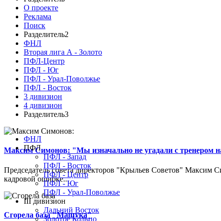
О проекте
Реклама
Поиск
Разделитель2
ФНЛ
Вторая лига А - Золото
ПФЛ-Центр
ПФЛ - Юг
ПФЛ - Урал-Поволжье
ПФЛ - Восток
3 дивизион
4 дивизион
Разделитель3
ФНЛ
ПФЛ
Максим Симонов: "Мы изначально не угадали с тренером на
ПФЛ - Запад
ПФЛ - Восток
Председатель совета директоров "Крыльев Советов" Максим Си
ПФЛ - Центр
кадровой ошибке...
ПФЛ - Юг
ПФЛ - Урал-Поволжье
III дивизион
Дальний Восток
Сгорела база "Машука"
Золотое Кольцо