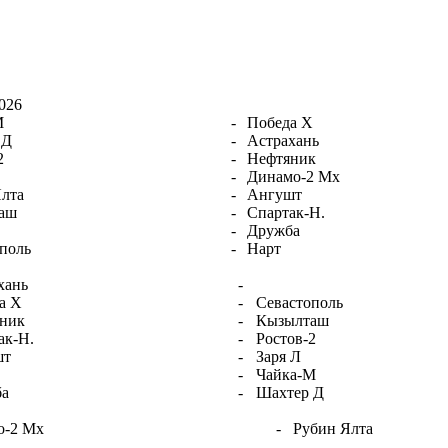
026
М
-
Победа Х
 Д
-
Астрахань
2
-
Нефтяник
-
Динамо-2 Мх
лта
-
Ангушт
аш
-
Спартак-Н.
-
Дружба
поль
-
Нарт
хань
-
а Х
-
Севастополь
ник
-
Кызылташ
ак-Н.
-
Ростов-2
шт
-
Заря Л
-
Чайка-М
ба
-
Шахтер Д
о-2 Мх
-
Рубин Ялта