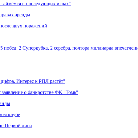
 займёмся в последующих играх"
правах аренды
 после двух поражений
м
5 побед, 2 Суперкубка, 2 серебра, полтора миллиарда впечатлен
 цифра. Интерес к РПЛ растёт"
 заявление о банкротстве ФК "Томь"
манды
ком клубе
оне Первой лиги