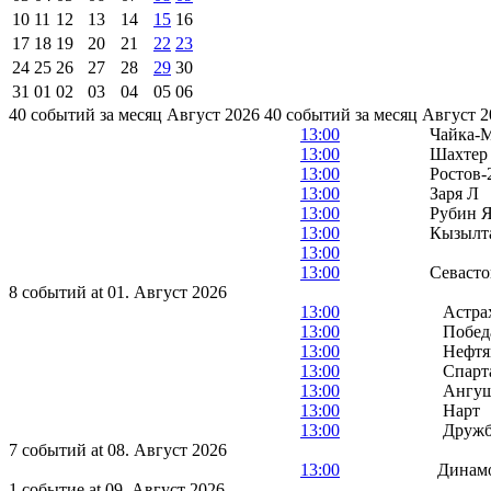
10
11
12
13
14
15
16
17
18
19
20
21
22
23
24
25
26
27
28
29
30
31
01
02
03
04
05
06
40 событий за месяц Август 2026
40 событий за месяц Август 2
13:00
Чайка-
13:00
Шахтер
13:00
Ростов-
13:00
Заря Л
13:00
Рубин Я
13:00
Кызылт
13:00
13:00
Севасто
8 событий at 01. Август 2026
13:00
Астра
13:00
Побед
13:00
Нефтя
13:00
Спарт
13:00
Ангу
13:00
Нарт
13:00
Друж
7 событий at 08. Август 2026
13:00
Динам
1 событие at 09. Август 2026