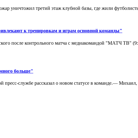
ар уничтожил третий этаж клубной базы, где жили футболисты. 
ривлекают к тренировкам и играм основной команды"
кого после контрольного матча с медиакомандой "МАТЧ ТВ" (9
амного больше"
 пресс-службе рассказал о новом статусе в команде.— Михаил, к