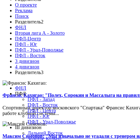
О проекте
Реклама
Поиск
Разделитель2
ФНЛ
Вторая лига А - Золото
ПФЛ-Центр
ПФЛ - Юг
ПФЛ - Урал-Поволжье
ПФЛ - Восток
3 дивизион
4 дивизион
Разделитель3
ФНЛ
ПФЛ
Франсис Кахигао: "Полех, Сорокин и Массалыга на правиль
ПФЛ - Запад
ПФЛ - Восток
Спортивный директор московского "Спартака" Франсис Кахигао
ПФЛ - Центр
работе клубной системы...
ПФЛ - Юг
ПФЛ - Урал-Поволжье
III дивизион
Дальний Восток
Максим Симонов: "Мы изначально не угадали с тренером на
Золотое Кольцо