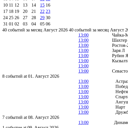
10
11
12
13
14
15
16
17
18
19
20
21
22
23
24
25
26
27
28
29
30
31
01
02
03
04
05
06
40 событий за месяц Август 2026
40 событий за месяц Август 2
13:00
Чайка-
13:00
Шахтер
13:00
Ростов-
13:00
Заря Л
13:00
Рубин Я
13:00
Кызылт
13:00
13:00
Севасто
8 событий at 01. Август 2026
13:00
Астра
13:00
Побед
13:00
Нефтя
13:00
Спарт
13:00
Ангу
13:00
Нарт
13:00
Друж
7 событий at 08. Август 2026
13:00
Динам
1 событие at 09. Август 2026