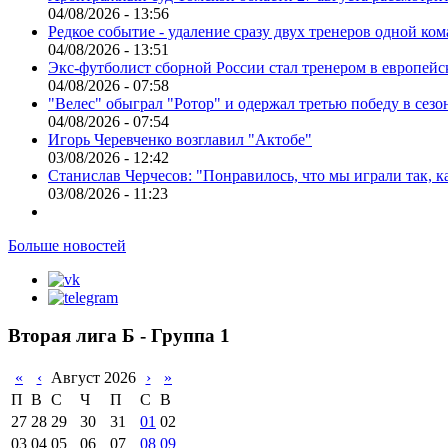
04/08/2026 - 13:56
Редкое событие - удаление сразу двух тренеров одной ко
04/08/2026 - 13:51
Экс-футболист сборной России стал тренером в европейс
04/08/2026 - 07:58
"Велес" обыграл "Ротор" и одержал третью победу в сез
04/08/2026 - 07:54
Игорь Черевченко возглавил "Актобе"
03/08/2026 - 12:42
Станислав Черчесов: "Понравилось, что мы играли так, 
03/08/2026 - 11:23
Больше новостей
Вторая лига Б - Группа 1
«
‹
Август 2026
›
»
П
В
С
Ч
П
С
В
27
28
29
30
31
01
02
03
04
05
06
07
08
09