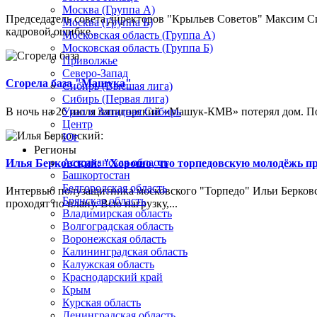
Москва (Группа А)
Председатель совета директоров "Крыльев Советов" Максим Си
Москва (Группа Б)
кадровой ошибке...
Московская область (Группа А)
Московская область (Группа Б)
Приволжье
Северо-Запад
Сгорела база "Машука"
Сибирь (Высшая лига)
Сибирь (Первая лига)
В ночь на 26 июля пятигорский «Машук-КМВ» потерял дом. Пож
Урал и Западная Сибирь
Центр
Юг
Регионы
Астраханская область
Илья Берковский: "Хорошо, что торпедовскую молодёжь п
Башкортостан
Белгородская область
Интервью полузащитника московского "Торпедо" Ильи Берковс
Брянская область
проходят по плану. Всю нагрузку,...
Владимирская область
Волгоградская область
Воронежская область
Калининградская область
Калужская область
Краснодарский край
Крым
Курская область
Ленинградская область