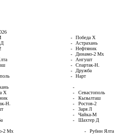
026
М
-
Победа Х
 Д
-
Астрахань
2
-
Нефтяник
-
Динамо-2 Мх
лта
-
Ангушт
аш
-
Спартак-Н.
-
Дружба
поль
-
Нарт
хань
-
а Х
-
Севастополь
ник
-
Кызылташ
ак-Н.
-
Ростов-2
шт
-
Заря Л
-
Чайка-М
ба
-
Шахтер Д
о-2 Мх
-
Рубин Ялта