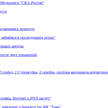
а Медиалиги "СКА-Ростов"
уста
выдающаяся личность
 займёмся в последующих играх"
правах аренды
 после двух поражений
м
5 побед, 2 Суперкубка, 2 серебра, полтора миллиарда впечатлен
 цифра. Интерес к РПЛ растёт"
 заявление о банкротстве ФК "Томь"