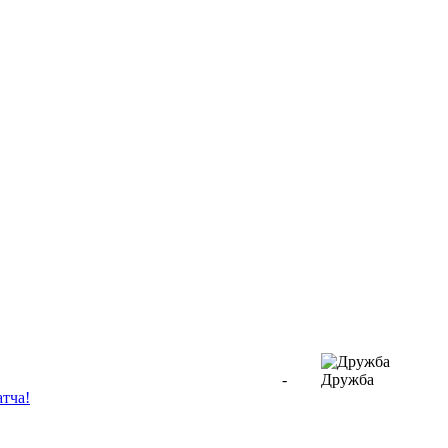
-
Дружба
атча!