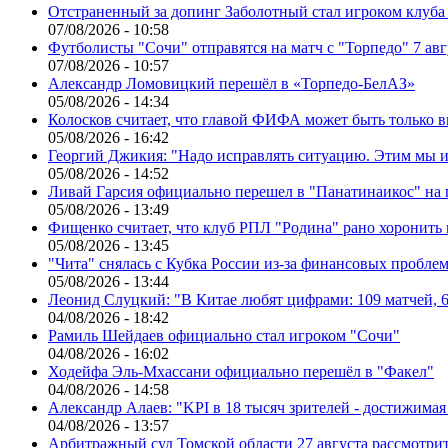
Отстраненный за допинг Заболотный стал игроком клуб
07/08/2026 - 10:58
Футболисты "Сочи" отправятся на матч с "Торпедо" 7 авг
07/08/2026 - 10:57
Александр Ломовицкий перешёл в «Торпедо-БелАЗ»
05/08/2026 - 14:34
Колосков считает, что главой ФИФА может быть только 
05/08/2026 - 16:42
Георгий Джикия: "Надо исправлять ситуацию. Этим мы и
05/08/2026 - 14:52
Ливай Гарсия официально перешел в "Панатинаикос" на 
05/08/2026 - 13:49
Фищенко считает, что клуб РПЛ "Родина" рано хоронить
05/08/2026 - 13:45
"Чита" снялась с Кубка России из-за финансовых пробле
05/08/2026 - 13:44
Леонид Слуцкий: "В Китае любят цифрами: 109 матчей, 6
04/08/2026 - 18:42
Рамиль Шейдаев официально стал игроком "Сочи"
04/08/2026 - 16:02
Ходейфа Эль-Мхассани официально перешёл в "Факел"
04/08/2026 - 14:58
Александр Алаев: "KPI в 18 тысяч зрителей - достижимая
04/08/2026 - 13:57
Арбитражный суд Томской области 27 августа рассмотрит