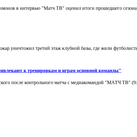
монов в интервью "Матч ТВ" оценил итоги прошедшего сезона д
ар уничтожил третий этаж клубной базы, где жили футболисты. 
ривлекают к тренировкам и играм основной команды"
кого после контрольного матча с медиакомандой "МАТЧ ТВ" (9