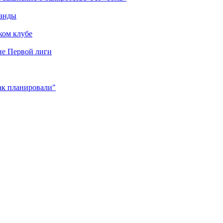
манды
ком клубе
оне Первой лиги
как планировали"