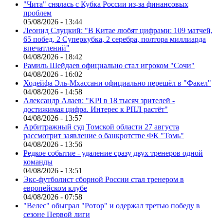
"Чита" снялась с Кубка России из-за финансовых
проблем
05/08/2026 - 13:44
Леонид Слуцкий: "В Китае любят цифрами: 109 матчей,
65 побед, 2 Суперкубка, 2 серебра, полтора миллиарда
впечатлений"
04/08/2026 - 18:42
Рамиль Шейдаев официально стал игроком "Сочи"
04/08/2026 - 16:02
Ходейфа Эль-Мхассани официально перешёл в "Факел"
04/08/2026 - 14:58
Александр Алаев: "KPI в 18 тысяч зрителей -
достижимая цифра. Интерес к РПЛ растёт"
04/08/2026 - 13:57
Арбитражный суд Томской области 27 августа
рассмотрит заявление о банкротстве ФК "Томь"
04/08/2026 - 13:56
Редкое событие - удаление сразу двух тренеров одной
команды
04/08/2026 - 13:51
Экс-футболист сборной России стал тренером в
европейском клубе
04/08/2026 - 07:58
"Велес" обыграл "Ротор" и одержал третью победу в
сезоне Первой лиги