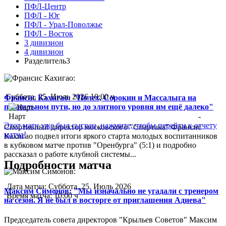
ПФЛ-Центр
ПФЛ - Юг
ПФЛ - Урал-Поволжье
ПФЛ - Восток
3 дивизион
4 дивизион
Разделитель3
Суббота, 25. Июль 2026 10:00 ч
Франсис Кахигао: "Полех, Сорокин и Массалыга на
правильном пути, но до элитного уровня им ещё далеко"
Нарт
-
Этот матч уже был сыгран, нажмите, чтобы перейти к отчету
Спортивный директор московского "Спартака" Франсис
матча!
Кахигао подвел итоги яркого старта молодых воспитанников
в кубковом матче против "Оренбурга" (5:1) и подробно
рассказал о работе клубной системы...
Подробности матча
Дата матча:
Суббота, 25. Июль 2026
Максим Симонов: "Мы изначально не угадали с тренером
Время матча:
10:00 ч
на сезон. Я не был в восторге от приглашения Адиева"
Председатель совета директоров "Крыльев Советов" Максим