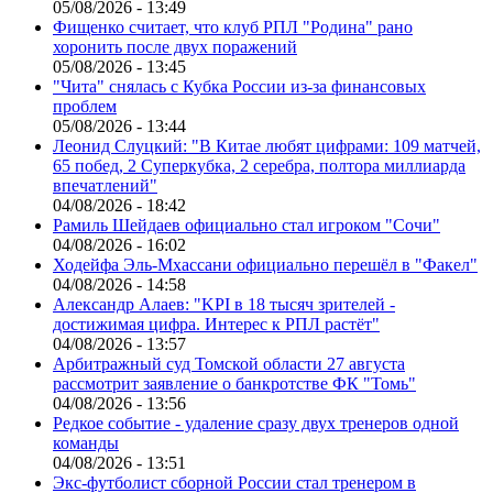
05/08/2026 - 13:49
Фищенко считает, что клуб РПЛ "Родина" рано
хоронить после двух поражений
05/08/2026 - 13:45
"Чита" снялась с Кубка России из-за финансовых
проблем
05/08/2026 - 13:44
Леонид Слуцкий: "В Китае любят цифрами: 109 матчей,
65 побед, 2 Суперкубка, 2 серебра, полтора миллиарда
впечатлений"
04/08/2026 - 18:42
Рамиль Шейдаев официально стал игроком "Сочи"
04/08/2026 - 16:02
Ходейфа Эль-Мхассани официально перешёл в "Факел"
04/08/2026 - 14:58
Александр Алаев: "KPI в 18 тысяч зрителей -
достижимая цифра. Интерес к РПЛ растёт"
04/08/2026 - 13:57
Арбитражный суд Томской области 27 августа
рассмотрит заявление о банкротстве ФК "Томь"
04/08/2026 - 13:56
Редкое событие - удаление сразу двух тренеров одной
команды
04/08/2026 - 13:51
Экс-футболист сборной России стал тренером в