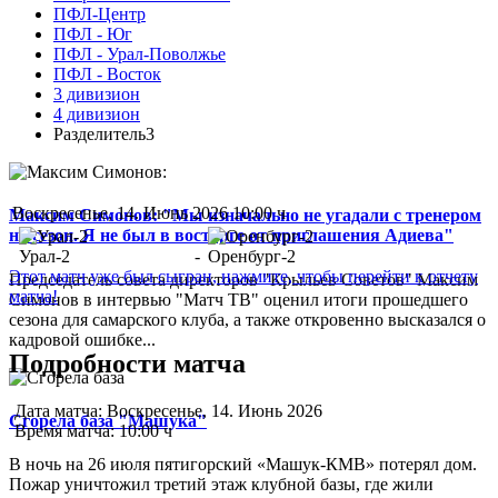
ПФЛ-Центр
ПФЛ - Юг
ПФЛ - Урал-Поволжье
ПФЛ - Восток
3 дивизион
4 дивизион
Разделитель3
Воскресенье, 14. Июнь 2026 10:00 ч
Максим Симонов: "Мы изначально не угадали с тренером
на сезон. Я не был в восторге от приглашения Адиева"
Урал-2
-
Оренбург-2
Этот матч уже был сыгран, нажмите, чтобы перейти к отчету
Председатель совета директоров "Крыльев Советов" Максим
матча!
Симонов в интервью "Матч ТВ" оценил итоги прошедшего
сезона для самарского клуба, а также откровенно высказался о
кадровой ошибке...
Подробности матча
Дата матча:
Воскресенье, 14. Июнь 2026
Сгорела база "Машука"
Время матча:
10:00 ч
В ночь на 26 июля пятигорский «Машук-КМВ» потерял дом.
Пожар уничтожил третий этаж клубной базы, где жили