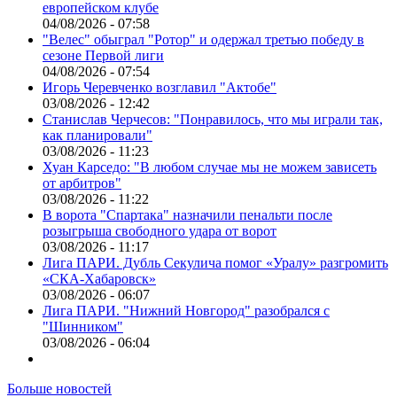
европейском клубе
04/08/2026 - 07:58
"Велес" обыграл "Ротор" и одержал третью победу в
сезоне Первой лиги
04/08/2026 - 07:54
Игорь Черевченко возглавил "Актобе"
03/08/2026 - 12:42
Станислав Черчесов: "Понравилось, что мы играли так,
как планировали"
03/08/2026 - 11:23
Хуан Карседо: "В любом случае мы не можем зависеть
от арбитров"
03/08/2026 - 11:22
В ворота "Спартака" назначили пенальти после
розыгрыша свободного удара от ворот
03/08/2026 - 11:17
Лига ПАРИ. Дубль Секулича помог «Уралу» разгромить
«СКА-Хабаровск»
03/08/2026 - 06:07
Лига ПАРИ. "Нижний Новгород" разобрался с
"Шинником"
03/08/2026 - 06:04
Больше новостей