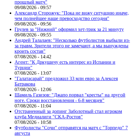
прошлый матч"
09/08/2026 - 09:57
Александр Сторожук: "Пока не вижу ситуацию иначе,
чем полнейшее наше превосходство сегодня"
09/08/2026 - 09:56
Грулев за "Нижний" оформил хет-трик за 21 минуту
09/08/2026 - 09:55
Андрей Талалаев: "Несколько футболистов выбыли из-
за травм. Зрители этого не замечают, а мы вынуждены
кроить состав"
07/08/2026 - 14:42
Агент: "К Дркушичу есть интерес из Испании и
Турции"
07/08/2026 - 13:07
"Галатасарай" предложил 33 млн евро за Алексея
Батракова
07/08/2026 - 12:06
Шамиль Газизов: "Джапо порвал "кресты" на другой
ноге. Сроки восстановления - 6-8 месяцев"
07/08/2026 - 11:04
Отстраненный за допинг Заболотный стал игроком
клуба Медиалиги "СКА-Ростов"
07/08/2026 - 10:58
Футболисты "Сочи" отправятся на матч с "Торпедо" 7
августа