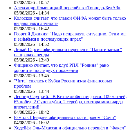
07/08/2026 - 10:57
Александр Ломовицкий перешёл в «Торпедо-БелАЗ»
05/08/2026 - 14:34
Колосков считает, что главой ФИФА может быть только
выдающаяся личность
05/08/2026 - 16:42
Георгий Джикия: "Надо исправлять ситуацию. Этим мы
и займёмся в последующих играх"
05/08/2026 - 14:52
Ливай Гарсия официально перешел в "Панатинаикос"
на правах аренды
05/08/2026 - 13:49
Фищенко считает, что клуб РПЛ "Родина" рано
хоронить после двух поражений
05/08/2026 - 13:45
"Чита" снялась с Кубка России из-за финансовых
проблем
05/08/2026 - 13:44
Леонид Слуцкий: "В Китае любят цифрами: 109 матчей,
65 побед, 2 Суперкубка, 2 серебра, полтора миллиарда
впечатлений"
04/08/2026 - 18:42
Рамиль Шейдаев официально стал игроком "Сочи"
04/08/2026 - 16:02
Ходейфа Эль-Мхассани официально перешёл в "Факел"