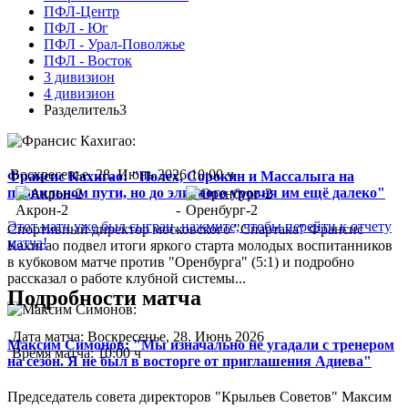
ПФЛ-Центр
ПФЛ - Юг
ПФЛ - Урал-Поволжье
ПФЛ - Восток
3 дивизион
4 дивизион
Разделитель3
Воскресенье, 28. Июнь 2026 10:00 ч
Франсис Кахигао: "Полех, Сорокин и Массалыга на
правильном пути, но до элитного уровня им ещё далеко"
Акрон-2
-
Оренбург-2
Этот матч уже был сыгран, нажмите, чтобы перейти к отчету
Спортивный директор московского "Спартака" Франсис
матча!
Кахигао подвел итоги яркого старта молодых воспитанников
в кубковом матче против "Оренбурга" (5:1) и подробно
рассказал о работе клубной системы...
Подробности матча
Дата матча:
Воскресенье, 28. Июнь 2026
Максим Симонов: "Мы изначально не угадали с тренером
Время матча:
10:00 ч
на сезон. Я не был в восторге от приглашения Адиева"
Председатель совета директоров "Крыльев Советов" Максим