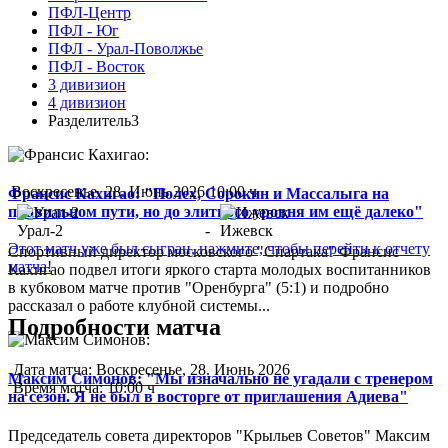
ПФЛ-Центр
ПФЛ - Юг
ПФЛ - Урал-Поволжье
ПФЛ - Восток
3 дивизион
4 дивизион
Разделитель3
Воскресенье, 28. Июнь 2026 10:00 ч
Франсис Кахигао: "Полех, Сорокин и Массалыга на
правильном пути, но до элитного уровня им ещё далеко"
Урал-2
-
Ижевск
Этот матч уже был сыгран, нажмите, чтобы перейти к отчету
Спортивный директор московского "Спартака" Франсис
матча!
Кахигао подвел итоги яркого старта молодых воспитанников
в кубковом матче против "Оренбурга" (5:1) и подробно
рассказал о работе клубной системы...
Подробности матча
Дата матча:
Воскресенье, 28. Июнь 2026
Максим Симонов: "Мы изначально не угадали с тренером
Время матча:
10:00 ч
на сезон. Я не был в восторге от приглашения Адиева"
Председатель совета директоров "Крыльев Советов" Максим