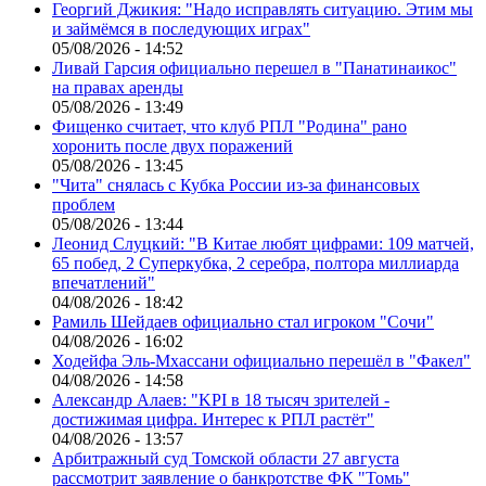
Георгий Джикия: "Надо исправлять ситуацию. Этим мы
и займёмся в последующих играх"
05/08/2026 - 14:52
Ливай Гарсия официально перешел в "Панатинаикос"
на правах аренды
05/08/2026 - 13:49
Фищенко считает, что клуб РПЛ "Родина" рано
хоронить после двух поражений
05/08/2026 - 13:45
"Чита" снялась с Кубка России из-за финансовых
проблем
05/08/2026 - 13:44
Леонид Слуцкий: "В Китае любят цифрами: 109 матчей,
65 побед, 2 Суперкубка, 2 серебра, полтора миллиарда
впечатлений"
04/08/2026 - 18:42
Рамиль Шейдаев официально стал игроком "Сочи"
04/08/2026 - 16:02
Ходейфа Эль-Мхассани официально перешёл в "Факел"
04/08/2026 - 14:58
Александр Алаев: "KPI в 18 тысяч зрителей -
достижимая цифра. Интерес к РПЛ растёт"
04/08/2026 - 13:57
Арбитражный суд Томской области 27 августа
рассмотрит заявление о банкротстве ФК "Томь"