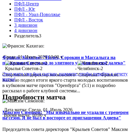
ПФЛ-Центр
ПФЛ - Юг
ПФЛ - Урал-Поволжье
ПФЛ - Восток
3 дивизион
4 дивизион
Разделитель3
Среда, 01. Июль 2026 10:00 ч
Франсис Кахигао: "Полех, Сорокин и Массалыга на
правильном пути, но до элитного уровня им ещё далеко"
Крылья Советов-2
-
Челябинск-2
Этот матч уже был сыгран, нажмите, чтобы перейти к отчету
Спортивный директор московского "Спартака" Франсис
матча!
Кахигао подвел итоги яркого старта молодых воспитанников
в кубковом матче против "Оренбурга" (5:1) и подробно
рассказал о работе клубной системы...
Подробности матча
Дата матча:
Среда, 01. Июль 2026
Максим Симонов: "Мы изначально не угадали с тренером
Время матча:
10:00 ч
на сезон. Я не был в восторге от приглашения Адиева"
Председатель совета директоров "Крыльев Советов" Максим