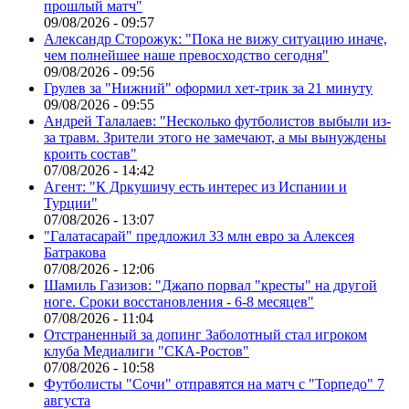
прошлый матч"
09/08/2026 - 09:57
Александр Сторожук: "Пока не вижу ситуацию иначе,
чем полнейшее наше превосходство сегодня"
09/08/2026 - 09:56
Грулев за "Нижний" оформил хет-трик за 21 минуту
09/08/2026 - 09:55
Андрей Талалаев: "Несколько футболистов выбыли из-
за травм. Зрители этого не замечают, а мы вынуждены
кроить состав"
07/08/2026 - 14:42
Агент: "К Дркушичу есть интерес из Испании и
Турции"
07/08/2026 - 13:07
"Галатасарай" предложил 33 млн евро за Алексея
Батракова
07/08/2026 - 12:06
Шамиль Газизов: "Джапо порвал "кресты" на другой
ноге. Сроки восстановления - 6-8 месяцев"
07/08/2026 - 11:04
Отстраненный за допинг Заболотный стал игроком
клуба Медиалиги "СКА-Ростов"
07/08/2026 - 10:58
Футболисты "Сочи" отправятся на матч с "Торпедо" 7
августа