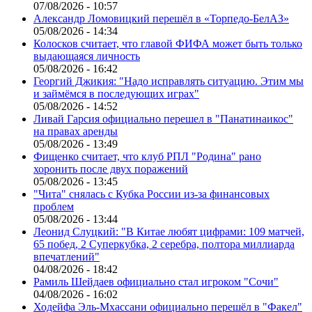
07/08/2026 - 10:57
Александр Ломовицкий перешёл в «Торпедо-БелАЗ»
05/08/2026 - 14:34
Колосков считает, что главой ФИФА может быть только
выдающаяся личность
05/08/2026 - 16:42
Георгий Джикия: "Надо исправлять ситуацию. Этим мы
и займёмся в последующих играх"
05/08/2026 - 14:52
Ливай Гарсия официально перешел в "Панатинаикос"
на правах аренды
05/08/2026 - 13:49
Фищенко считает, что клуб РПЛ "Родина" рано
хоронить после двух поражений
05/08/2026 - 13:45
"Чита" снялась с Кубка России из-за финансовых
проблем
05/08/2026 - 13:44
Леонид Слуцкий: "В Китае любят цифрами: 109 матчей,
65 побед, 2 Суперкубка, 2 серебра, полтора миллиарда
впечатлений"
04/08/2026 - 18:42
Рамиль Шейдаев официально стал игроком "Сочи"
04/08/2026 - 16:02
Ходейфа Эль-Мхассани официально перешёл в "Факел"