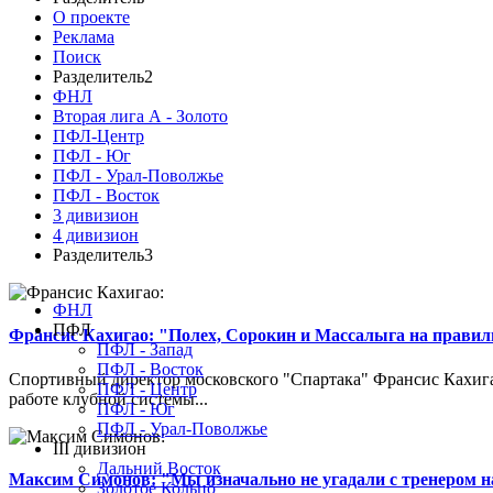
О проекте
Реклама
Поиск
Разделитель2
ФНЛ
Вторая лига А - Золото
ПФЛ-Центр
ПФЛ - Юг
ПФЛ - Урал-Поволжье
ПФЛ - Восток
3 дивизион
4 дивизион
Разделитель3
ФНЛ
ПФЛ
Франсис Кахигао: "Полех, Сорокин и Массалыга на правиль
ПФЛ - Запад
ПФЛ - Восток
Спортивный директор московского "Спартака" Франсис Кахигао
ПФЛ - Центр
работе клубной системы...
ПФЛ - Юг
ПФЛ - Урал-Поволжье
III дивизион
Дальний Восток
Максим Симонов: "Мы изначально не угадали с тренером на
Золотое Кольцо