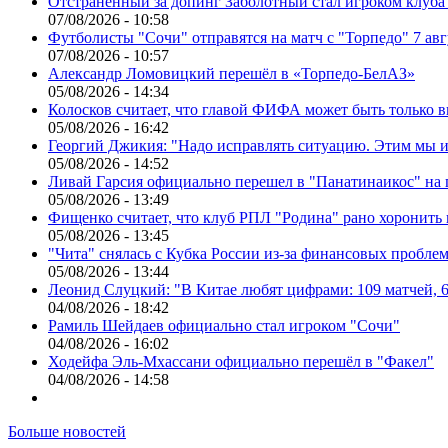
Отстраненный за допинг Заболотный стал игроком клуб
07/08/2026 - 10:58
Футболисты "Сочи" отправятся на матч с "Торпедо" 7 авг
07/08/2026 - 10:57
Александр Ломовицкий перешёл в «Торпедо-БелАЗ»
05/08/2026 - 14:34
Колосков считает, что главой ФИФА может быть только 
05/08/2026 - 16:42
Георгий Джикия: "Надо исправлять ситуацию. Этим мы и
05/08/2026 - 14:52
Ливай Гарсия официально перешел в "Панатинаикос" на 
05/08/2026 - 13:49
Фищенко считает, что клуб РПЛ "Родина" рано хоронить
05/08/2026 - 13:45
"Чита" снялась с Кубка России из-за финансовых пробле
05/08/2026 - 13:44
Леонид Слуцкий: "В Китае любят цифрами: 109 матчей, 6
04/08/2026 - 18:42
Рамиль Шейдаев официально стал игроком "Сочи"
04/08/2026 - 16:02
Ходейфа Эль-Мхассани официально перешёл в "Факел"
04/08/2026 - 14:58
Больше новостей