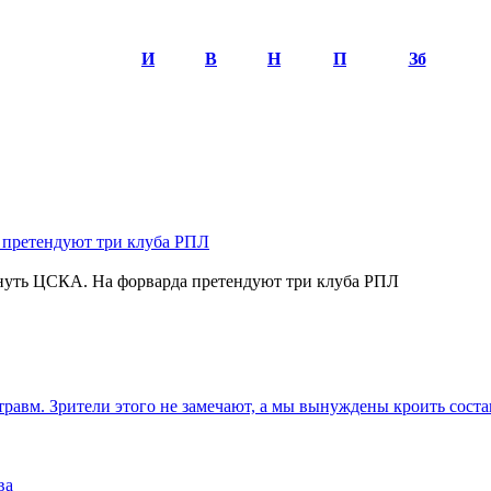
И
В
Н
П
Зб
нуть ЦСКА. На форварда претендуют три клуба РПЛ
травм. Зрители этого не замечают, а мы вынуждены кроить соста
ва