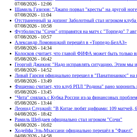
07/08/2026 - 12:06
Шамиль Газизов: "Джапо порвал "кресты" на другой ноге.
07/08/2026 - 11:04
Отстраненный за допинг Заболотный стал игроком клуб
07/08/2026 - 10:58
Футболисты "Сочи" отправятся на матч с "Торпедо" 7 авг
07/08/2026 - 10:57
Александр Ломовицкий перешёл в «Торпедо-БелАЗ»
05/08/2026 - 14:34
Колосков считает, что главой ФИФА может быть только 
05/08/2026 - 16:42
Георгий Джикия: "Надо исправлять ситуацию. Этим мы и
05/08/2026 - 14:52
Ливай Гарсия официально перешел в "Панатинаикос" на 
05/08/2026 - 13:49
Фищенко считает, что клуб РПЛ "Родина" рано хоронить
05/08/2026 - 13:45
"Чита" снялась с Кубка России из-за финансовых пробле
05/08/2026 - 13:44
Леонид Слуцкий: "В Китае любят цифрами: 109 матчей, 6
04/08/2026 - 18:42
Рамиль Шейдаев официально стал игроком "Сочи"
04/08/2026 - 16:02
Ходейфа Эль-Мхассани официально перешёл в "Факел"
04/08/2026 - 14:58