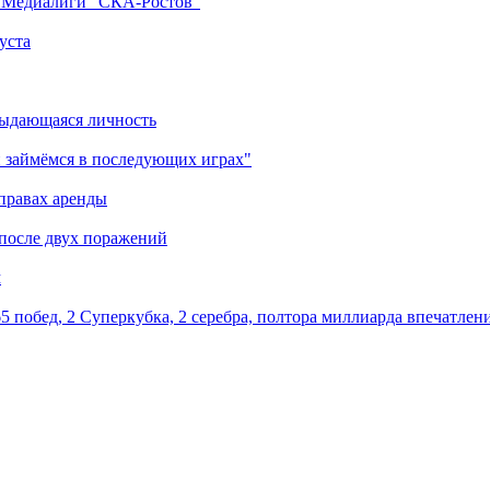
а Медиалиги "СКА-Ростов"
уста
выдающаяся личность
 займёмся в последующих играх"
правах аренды
 после двух поражений
м
5 побед, 2 Суперкубка, 2 серебра, полтора миллиарда впечатлен