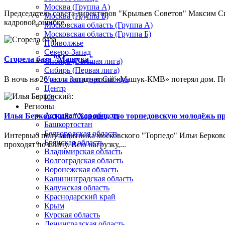
Москва (Группа А)
Председатель совета директоров "Крыльев Советов" Максим Си
Москва (Группа Б)
кадровой ошибке...
Московская область (Группа А)
Московская область (Группа Б)
Приволжье
Северо-Запад
Сгорела база "Машука"
Сибирь (Высшая лига)
Сибирь (Первая лига)
В ночь на 26 июля пятигорский «Машук-КМВ» потерял дом. Пож
Урал и Западная Сибирь
Центр
Юг
Регионы
Астраханская область
Илья Берковский: "Хорошо, что торпедовскую молодёжь п
Башкортостан
Белгородская область
Интервью полузащитника московского "Торпедо" Ильи Берковс
Брянская область
проходят по плану. Всю нагрузку,...
Владимирская область
Волгоградская область
Воронежская область
Калининградская область
Калужская область
Краснодарский край
Крым
Курская область
Ленинградская область