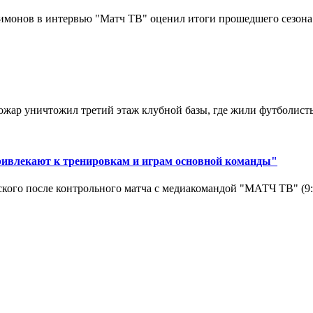
монов в интервью "Матч ТВ" оценил итоги прошедшего сезона д
ар уничтожил третий этаж клубной базы, где жили футболисты. 
ривлекают к тренировкам и играм основной команды"
кого после контрольного матча с медиакомандой "МАТЧ ТВ" (9