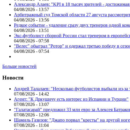
Александр Алаев: "KPI в 18 тысяч зрителей - достижимая
04/08/2026 - 13:57
Арбитражный суд Томской области 27 августа рассмотрит
04/08/2026 - 13:56
Редкое событие - удаление сразу двух тренеров одной ко
04/08/2026 - 13:51
Экс-футболист сборной России стал тренером в европейс
04/08/2026 - 07:58
"Велес" обыграл "Ротор" и одержал третью победу в сез
04/08/2026 - 07:54
Больше новостей
Новости
Андрей Талалаев: "Несколько футболистов выбыли из-за 
07/08/2026 - 14:42
Агент: "К Дркушичу есть интерес из Испании и Турции"
07/08/2026 - 13:07
"Галатасарай" предложил 33 млн евро за Алексея Батрако
07/08/2026 - 12:06
Шамиль Газизов: "Джапо порвал "кресты" на другой ноге.
07/08/2026 - 11:04