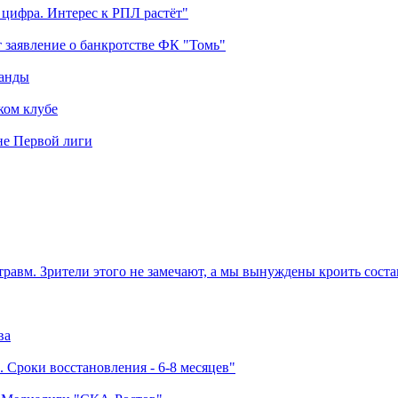
 цифра. Интерес к РПЛ растёт"
 заявление о банкротстве ФК "Томь"
манды
ком клубе
оне Первой лиги
травм. Зрители этого не замечают, а мы вынуждены кроить соста
ва
 Сроки восстановления - 6-8 месяцев"