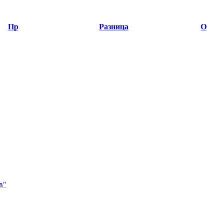
Пр
Разница
О
в"