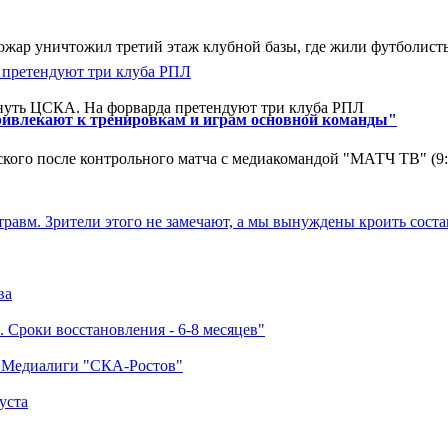
ар уничтожил третий этаж клубной базы, где жили футболисты. 
нуть ЦСКА. На форварда претендуют три клуба РПЛ
ривлекают к тренировкам и играм основной команды"
кого после контрольного матча с медиакомандой "МАТЧ ТВ" (9
травм. Зрители этого не замечают, а мы вынуждены кроить соста
ва
 Сроки восстановления - 6-8 месяцев"
а Медиалиги "СКА-Ростов"
уста