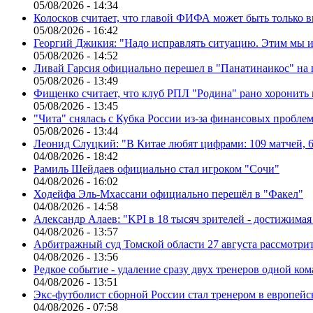
05/08/2026 - 14:34
Колосков считает, что главой ФИФА может быть только 
05/08/2026 - 16:42
Георгий Джикия: "Надо исправлять ситуацию. Этим мы и
05/08/2026 - 14:52
Ливай Гарсия официально перешел в "Панатинаикос" на 
05/08/2026 - 13:49
Фищенко считает, что клуб РПЛ "Родина" рано хоронить
05/08/2026 - 13:45
"Чита" снялась с Кубка России из-за финансовых пробле
05/08/2026 - 13:44
Леонид Слуцкий: "В Китае любят цифрами: 109 матчей, 6
04/08/2026 - 18:42
Рамиль Шейдаев официально стал игроком "Сочи"
04/08/2026 - 16:02
Ходейфа Эль-Мхассани официально перешёл в "Факел"
04/08/2026 - 14:58
Александр Алаев: "KPI в 18 тысяч зрителей - достижимая
04/08/2026 - 13:57
Арбитражный суд Томской области 27 августа рассмотрит
04/08/2026 - 13:56
Редкое событие - удаление сразу двух тренеров одной ко
04/08/2026 - 13:51
Экс-футболист сборной России стал тренером в европейс
04/08/2026 - 07:58