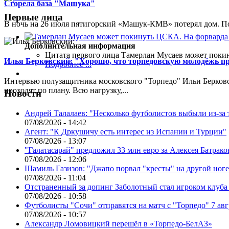
Сгорела база "Машука"
Первые лица
В ночь на 26 июля пятигорский «Машук-КМВ» потерял дом. Пож
Дополнительная информация
Цитата первого лица
Тамерлан Мусаев может поки
Илья Берковский: "Хорошо, что торпедовскую молодёжь п
Подробнее ...
Интервью полузащитника московского "Торпедо" Ильи Берковс
проходят по плану. Всю нагрузку,...
Новости
Андрей Талалаев: "Несколько футболистов выбыли из-за 
07/08/2026 - 14:42
Агент: "К Дркушичу есть интерес из Испании и Турции"
07/08/2026 - 13:07
"Галатасарай" предложил 33 млн евро за Алексея Батрако
07/08/2026 - 12:06
Шамиль Газизов: "Джапо порвал "кресты" на другой ноге.
07/08/2026 - 11:04
Отстраненный за допинг Заболотный стал игроком клуб
07/08/2026 - 10:58
Футболисты "Сочи" отправятся на матч с "Торпедо" 7 авг
07/08/2026 - 10:57
Александр Ломовицкий перешёл в «Торпедо-БелАЗ»