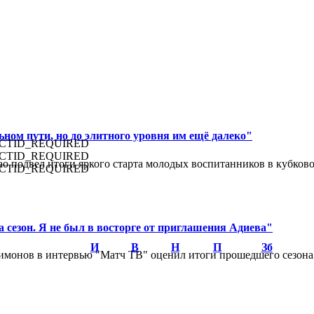
ном пути, но до элитного уровня им ещё далеко"
CTID_REQUIRED
CTID_REQUIRED
 подвел итоги яркого старта молодых воспитанников в кубковом
CTID_REQUIRED
 сезон. Я не был в восторге от приглашения Адиева"
И
В
Н
П
Зб
монов в интервью "Матч ТВ" оценил итоги прошедшего сезона д