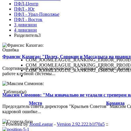
ПФЛ-Центр
ПФЛ - Юг
ПФЛ - Урал-Поволжье
ПФЛ - Восток
3 дивизион
4 дивизион
Разделитель3
Ошибка
Франсис Кахигао: "Полех, Сорокин и Массалыга на правиль
COM_JOOMLEAGUE_RANKING_ERROR_PROJE
COM_JOOMLEAGUE_RANKING_ERROR_PROJE
Спортивный директор московского "Спартака" Франсис Кахигао
COM_JOOMLEAGUE_RANKING_ERROR_PROJE
работе клубной системы...
Таблица(ы)
Максим Симонов: "Мы изначально не угадали с тренером на
Место
Команда
Председатель совета директоров "Крыльев Советов" Максим Си
кадровой ошибке...
:: Powered by
JoomLeague
-
Version 2.92.222.b1f70a5
::