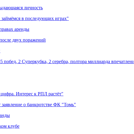
выдающаяся личность
 займёмся в последующих играх"
правах аренды
 после двух поражений
м
5 побед, 2 Суперкубка, 2 серебра, полтора миллиарда впечатлен
 цифра. Интерес к РПЛ растёт"
 заявление о банкротстве ФК "Томь"
манды
ком клубе