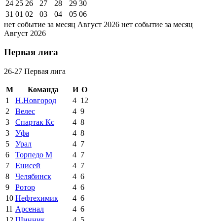
24
25
26
27
28
29
30
31
01
02
03
04
05
06
нет событие за месяц Август 2026
нет событие за месяц
Август 2026
Первая лига
26-27 Первая лига
М
Команда
И
О
1
Н.Новгород
4
12
2
Велес
4
9
3
Спартак Кс
4
8
3
Уфа
4
8
5
Урал
4
7
6
Торпедо М
4
7
7
Енисей
4
7
8
Челябинск
4
6
9
Ротор
4
6
10
Нефтехимик
4
6
11
Арсенал
4
6
12
Шинник
4
5