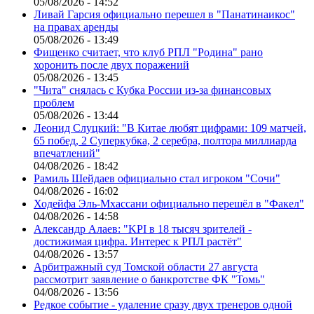
05/08/2026 - 14:52
Ливай Гарсия официально перешел в "Панатинаикос"
на правах аренды
05/08/2026 - 13:49
Фищенко считает, что клуб РПЛ "Родина" рано
хоронить после двух поражений
05/08/2026 - 13:45
"Чита" снялась с Кубка России из-за финансовых
проблем
05/08/2026 - 13:44
Леонид Слуцкий: "В Китае любят цифрами: 109 матчей,
65 побед, 2 Суперкубка, 2 серебра, полтора миллиарда
впечатлений"
04/08/2026 - 18:42
Рамиль Шейдаев официально стал игроком "Сочи"
04/08/2026 - 16:02
Ходейфа Эль-Мхассани официально перешёл в "Факел"
04/08/2026 - 14:58
Александр Алаев: "KPI в 18 тысяч зрителей -
достижимая цифра. Интерес к РПЛ растёт"
04/08/2026 - 13:57
Арбитражный суд Томской области 27 августа
рассмотрит заявление о банкротстве ФК "Томь"
04/08/2026 - 13:56
Редкое событие - удаление сразу двух тренеров одной