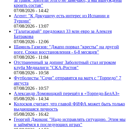
за травм. Зрители этого не замечают, а мы вынуждены
кроить состав"
07/08/2026 - 14:42
Агент: "К Дркушичу есть интерес из Испании и
Турции"
07/08/2026 - 13:07
"Галатасарай" предложил 33 млн евро за Алексея
Батракова
07/08/2026 - 12:06
Шамиль Газизов: "Джапо порвал "кресты" на другой
ноге. Сроки восстановления - 6-8 месяцев"
07/08/2026 - 11:04
Отстраненный за допинг Заболотный стал игроком
клуба Медиалиги "СКА-Ростов"
07/08/2026 - 10:58
Футболисты "Сочи" отправятся на матч с "Торпедо" 7
августа
07/08/2026 - 10:57
Александр Ломовицкий перешёл в «Торпедо-БелАЗ»
05/08/2026 - 14:34
Колосков считает, что главой ФИФА может быть только
выдающаяся личность
05/08/2026 - 16:42
Георгий Джикия: "Надо исправлять ситуацию. Этим мы
и займёмся в последующих играх"