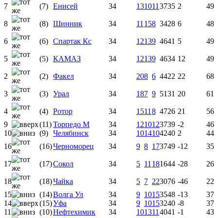
7
(7)
Енисей
34
13
10
11
37
35
2
49
8
(8)
Шинник
34
11
15
8
34
28
6
48
6
(6)
Спартак Кс
34
12
13
9
46
41
5
49
5
(5)
КАМАЗ
34
12
13
9
46
34
12
49
2
(2)
Факел
34
20
8
6
44
22
22
68
3
(3)
Урал
34
18
7
9
51
31
20
61
4
(4)
Ротор
34
15
11
8
47
26
21
56
9
(11)
Торпедо М
34
12
10
12
37
39
-2
46
10
(9)
Челябинск
34
10
14
10
42
40
2
44
16
(16)
Черноморец
34
9
8
17
37
49
-12
35
17
(17)
Сокол
34
5
11
18
16
44
-28
26
18
(18)
Чайка
34
5
7
22
30
76
-46
22
15
(14)
Волга Ул
34
9
10
15
35
48
-13
37
14
(15)
Уфа
34
9
10
15
32
40
-8
37
11
(10)
Нефтехимик
34
10
13
11
40
41
-1
43