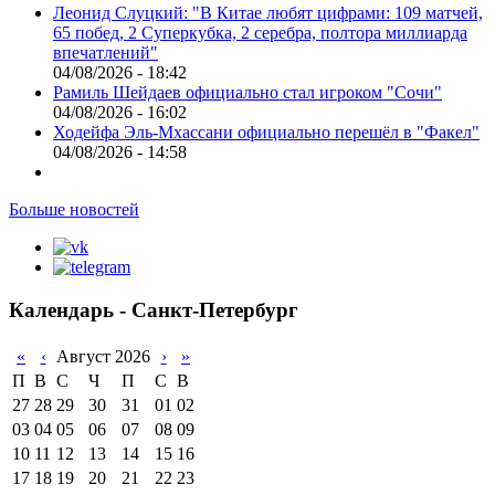
Леонид Слуцкий: "В Китае любят цифрами: 109 матчей,
65 побед, 2 Суперкубка, 2 серебра, полтора миллиарда
впечатлений"
04/08/2026 - 18:42
Рамиль Шейдаев официально стал игроком "Сочи"
04/08/2026 - 16:02
Ходейфа Эль-Мхассани официально перешёл в "Факел"
04/08/2026 - 14:58
Больше новостей
Календарь - Санкт-Петербург
«
‹
Август 2026
›
»
П
В
С
Ч
П
С
В
27
28
29
30
31
01
02
03
04
05
06
07
08
09
10
11
12
13
14
15
16
17
18
19
20
21
22
23