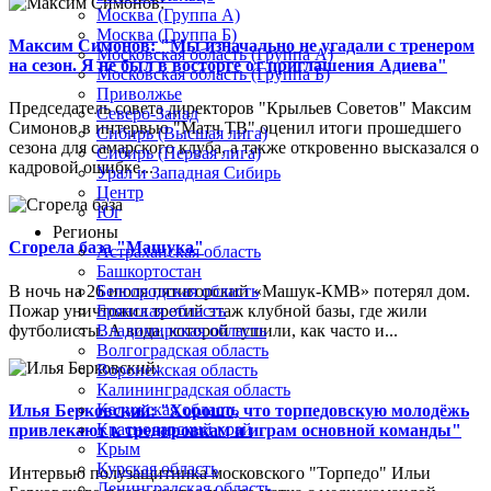
Москва (Группа А)
Москва (Группа Б)
Максим Симонов: "Мы изначально не угадали с тренером
Московская область (Группа А)
на сезон. Я не был в восторге от приглашения Адиева"
Московская область (Группа Б)
Приволжье
Председатель совета директоров "Крыльев Советов" Максим
Северо-Запад
Симонов в интервью "Матч ТВ" оценил итоги прошедшего
Сибирь (Высшая лига)
сезона для самарского клуба, а также откровенно высказался о
Сибирь (Первая лига)
кадровой ошибке...
Урал и Западная Сибирь
Центр
Юг
Регионы
Сгорела база "Машука"
Астраханская область
Башкортостан
В ночь на 26 июля пятигорский «Машук-КМВ» потерял дом.
Белгородская область
Пожар уничтожил третий этаж клубной базы, где жили
Брянская область
футболисты. А вода, которой тушили, как часто и...
Владимирская область
Волгоградская область
Воронежская область
Калининградская область
Калужская область
Илья Берковский: "Хорошо, что торпедовскую молодёжь
Краснодарский край
привлекают к тренировкам и играм основной команды"
Крым
Курская область
Интервью полузащитника московского "Торпедо" Ильи
Ленинградская область