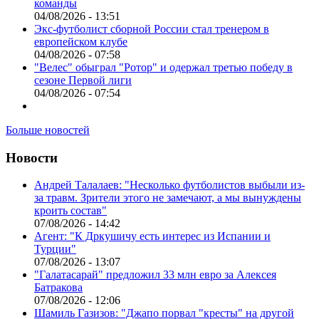
команды
04/08/2026 - 13:51
Экс-футболист сборной России стал тренером в
европейском клубе
04/08/2026 - 07:58
"Велес" обыграл "Ротор" и одержал третью победу в
сезоне Первой лиги
04/08/2026 - 07:54
Больше новостей
Новости
Андрей Талалаев: "Несколько футболистов выбыли из-
за травм. Зрители этого не замечают, а мы вынуждены
кроить состав"
07/08/2026 - 14:42
Агент: "К Дркушичу есть интерес из Испании и
Турции"
07/08/2026 - 13:07
"Галатасарай" предложил 33 млн евро за Алексея
Батракова
07/08/2026 - 12:06
Шамиль Газизов: "Джапо порвал "кресты" на другой