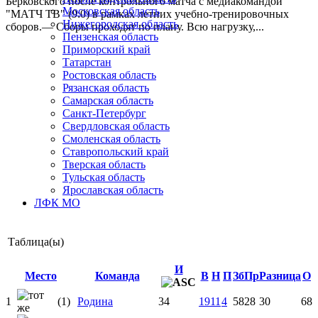
Берковского после контрольного матча с медиакомандой
Московская область
"МАТЧ ТВ" (9:0) в рамках летних учебно-тренировочных
Нижегородская область
сборов.— Сборы проходят по плану. Всю нагрузку,...
Пензенская область
Приморский край
Татарстан
Ростовская область
Рязанская область
Самарская область
Санкт-Петербург
Свердловская область
Смоленская область
Ставропольский край
Тверская область
Тульская область
Ярославская область
ЛФК МО
Таблица(ы)
И
Место
Команда
В
Н
П
Зб
Пр
Разница
О
1
(1)
Родина
34
19
11
4
58
28
30
68