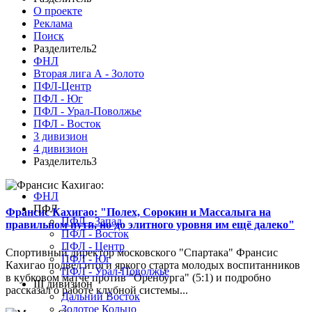
О проекте
Реклама
Поиск
Разделитель2
ФНЛ
Вторая лига А - Золото
ПФЛ-Центр
ПФЛ - Юг
ПФЛ - Урал-Поволжье
ПФЛ - Восток
3 дивизион
4 дивизион
Разделитель3
ФНЛ
ПФЛ
Франсис Кахигао: "Полех, Сорокин и Массалыга на
ПФЛ - Запад
правильном пути, но до элитного уровня им ещё далеко"
ПФЛ - Восток
ПФЛ - Центр
Спортивный директор московского "Спартака" Франсис
ПФЛ - Юг
Кахигао подвел итоги яркого старта молодых воспитанников
ПФЛ - Урал-Поволжье
в кубковом матче против "Оренбурга" (5:1) и подробно
III дивизион
рассказал о работе клубной системы...
Дальний Восток
Золотое Кольцо