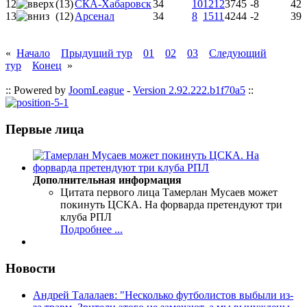
12
(13)
СКА-Хабаровск
34
10
12
12
37
45
-8
42
13
(12)
Арсенал
34
8
15
11
42
44
-2
39
«
Начало
Прыдущий тур
01
02
03
Следующий
тур
Конец
»
:: Powered by
JoomLeague
-
Version 2.92.222.b1f70a5
::
Первые лица
Дополнительная информация
Цитата первого лица
Тамерлан Мусаев может
покинуть ЦСКА. На форварда претендуют три
клуба РПЛ
Подробнее ...
Новости
Андрей Талалаев: "Несколько футболистов выбыли из-