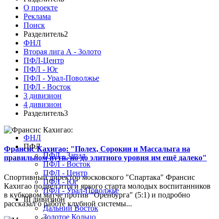
О проекте
Реклама
Поиск
Разделитель2
ФНЛ
Вторая лига А - Золото
ПФЛ-Центр
ПФЛ - Юг
ПФЛ - Урал-Поволжье
ПФЛ - Восток
3 дивизион
4 дивизион
Разделитель3
ФНЛ
ПФЛ
Франсис Кахигао: "Полех, Сорокин и Массалыга на
ПФЛ - Запад
правильном пути, но до элитного уровня им ещё далеко"
ПФЛ - Восток
ПФЛ - Центр
Спортивный директор московского "Спартака" Франсис
ПФЛ - Юг
Кахигао подвел итоги яркого старта молодых воспитанников
ПФЛ - Урал-Поволжье
в кубковом матче против "Оренбурга" (5:1) и подробно
III дивизион
рассказал о работе клубной системы...
Дальний Восток
Золотое Кольцо