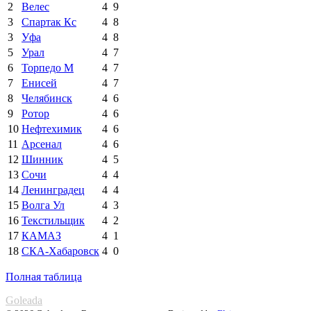
2
Велес
4
9
3
Спартак Кс
4
8
3
Уфа
4
8
5
Урал
4
7
6
Торпедо М
4
7
7
Енисей
4
7
8
Челябинск
4
6
9
Ротор
4
6
10
Нефтехимик
4
6
11
Арсенал
4
6
12
Шинник
4
5
13
Сочи
4
4
14
Ленинградец
4
4
15
Волга Ул
4
3
16
Текстильщик
4
2
17
КАМАЗ
4
1
18
СКА-Хабаровск
4
0
Полная таблица
Goleada