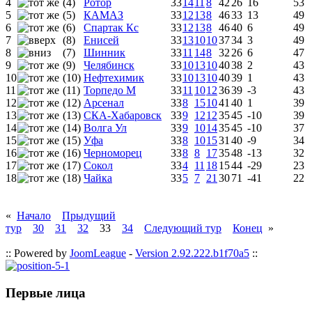
4
(4)
Ротор
33
14
11
8
42
26
16
53
5
(5)
КАМАЗ
33
12
13
8
46
33
13
49
6
(6)
Спартак Кс
33
12
13
8
46
40
6
49
7
(8)
Енисей
33
13
10
10
37
34
3
49
8
(7)
Шинник
33
11
14
8
32
26
6
47
9
(9)
Челябинск
33
10
13
10
40
38
2
43
10
(10)
Нефтехимик
33
10
13
10
40
39
1
43
11
(11)
Торпедо М
33
11
10
12
36
39
-3
43
12
(12)
Арсенал
33
8
15
10
41
40
1
39
13
(13)
СКА-Хабаровск
33
9
12
12
35
45
-10
39
14
(14)
Волга Ул
33
9
10
14
35
45
-10
37
15
(15)
Уфа
33
8
10
15
31
40
-9
34
16
(16)
Черноморец
33
8
8
17
35
48
-13
32
17
(17)
Сокол
33
4
11
18
15
44
-29
23
18
(18)
Чайка
33
5
7
21
30
71
-41
22
«
Начало
Прыдущий
тур
30
31
32
33
34
Следующий тур
Конец
»
:: Powered by
JoomLeague
-
Version 2.92.222.b1f70a5
::
Первые лица