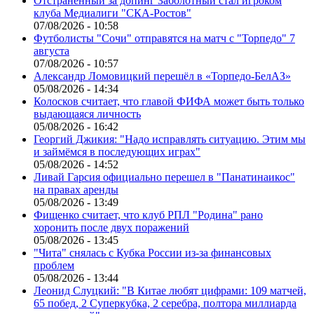
Отстраненный за допинг Заболотный стал игроком
клуба Медиалиги "СКА-Ростов"
07/08/2026 - 10:58
Футболисты "Сочи" отправятся на матч с "Торпедо" 7
августа
07/08/2026 - 10:57
Александр Ломовицкий перешёл в «Торпедо-БелАЗ»
05/08/2026 - 14:34
Колосков считает, что главой ФИФА может быть только
выдающаяся личность
05/08/2026 - 16:42
Георгий Джикия: "Надо исправлять ситуацию. Этим мы
и займёмся в последующих играх"
05/08/2026 - 14:52
Ливай Гарсия официально перешел в "Панатинаикос"
на правах аренды
05/08/2026 - 13:49
Фищенко считает, что клуб РПЛ "Родина" рано
хоронить после двух поражений
05/08/2026 - 13:45
"Чита" снялась с Кубка России из-за финансовых
проблем
05/08/2026 - 13:44
Леонид Слуцкий: "В Китае любят цифрами: 109 матчей,
65 побед, 2 Суперкубка, 2 серебра, полтора миллиарда