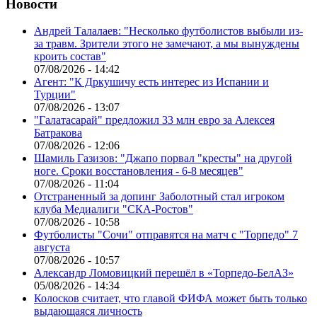
Новости
Андрей Талалаев: "Несколько футболистов выбыли из-
за травм. Зрители этого не замечают, а мы вынуждены
кроить состав"
07/08/2026 - 14:42
Агент: "К Дркушичу есть интерес из Испании и
Турции"
07/08/2026 - 13:07
"Галатасарай" предложил 33 млн евро за Алексея
Батракова
07/08/2026 - 12:06
Шамиль Газизов: "Джапо порвал "кресты" на другой
ноге. Сроки восстановления - 6-8 месяцев"
07/08/2026 - 11:04
Отстраненный за допинг Заболотный стал игроком
клуба Медиалиги "СКА-Ростов"
07/08/2026 - 10:58
Футболисты "Сочи" отправятся на матч с "Торпедо" 7
августа
07/08/2026 - 10:57
Александр Ломовицкий перешёл в «Торпедо-БелАЗ»
05/08/2026 - 14:34
Колосков считает, что главой ФИФА может быть только
выдающаяся личность