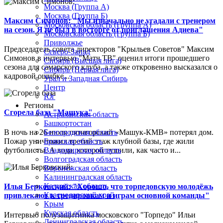
Москва (Группа А)
Москва (Группа Б)
Максим Симонов: "Мы изначально не угадали с тренером
Московская область (Группа А)
на сезон. Я не был в восторге от приглашения Адиева"
Московская область (Группа Б)
Приволжье
Председатель совета директоров "Крыльев Советов" Максим
Северо-Запад
Симонов в интервью "Матч ТВ" оценил итоги прошедшего
Сибирь (Высшая лига)
сезона для самарского клуба, а также откровенно высказался о
Сибирь (Первая лига)
кадровой ошибке...
Урал и Западная Сибирь
Центр
Юг
Регионы
Сгорела база "Машука"
Астраханская область
Башкортостан
В ночь на 26 июля пятигорский «Машук-КМВ» потерял дом.
Белгородская область
Пожар уничтожил третий этаж клубной базы, где жили
Брянская область
футболисты. А вода, которой тушили, как часто и...
Владимирская область
Волгоградская область
Воронежская область
Калининградская область
Калужская область
Илья Берковский: "Хорошо, что торпедовскую молодёжь
Краснодарский край
привлекают к тренировкам и играм основной команды"
Крым
Курская область
Интервью полузащитника московского "Торпедо" Ильи
Ленинградская область