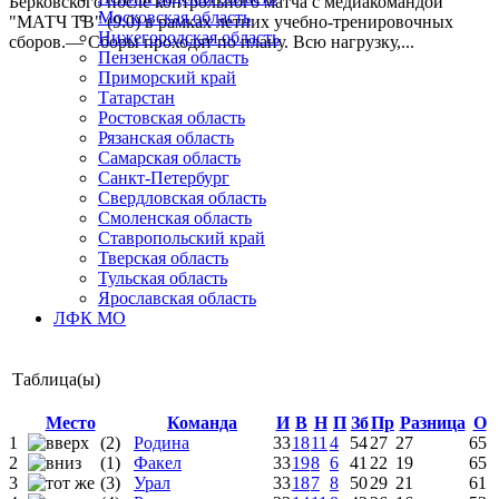
Берковского после контрольного матча с медиакомандой
Московская область
"МАТЧ ТВ" (9:0) в рамках летних учебно-тренировочных
Нижегородская область
сборов.— Сборы проходят по плану. Всю нагрузку,...
Пензенская область
Приморский край
Татарстан
Ростовская область
Рязанская область
Самарская область
Санкт-Петербург
Свердловская область
Смоленская область
Ставропольский край
Тверская область
Тульская область
Ярославская область
ЛФК МО
Таблица(ы)
Место
Команда
И
В
Н
П
Зб
Пр
Разница
О
1
(2)
Родина
33
18
11
4
54
27
27
65
2
(1)
Факел
33
19
8
6
41
22
19
65
3
(3)
Урал
33
18
7
8
50
29
21
61