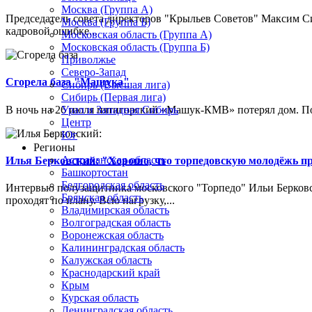
Москва (Группа А)
Председатель совета директоров "Крыльев Советов" Максим Си
Москва (Группа Б)
кадровой ошибке...
Московская область (Группа А)
Московская область (Группа Б)
Приволжье
Северо-Запад
Сгорела база "Машука"
Сибирь (Высшая лига)
Сибирь (Первая лига)
В ночь на 26 июля пятигорский «Машук-КМВ» потерял дом. Пож
Урал и Западная Сибирь
Центр
Юг
Регионы
Астраханская область
Илья Берковский: "Хорошо, что торпедовскую молодёжь п
Башкортостан
Белгородская область
Интервью полузащитника московского "Торпедо" Ильи Берковс
Брянская область
проходят по плану. Всю нагрузку,...
Владимирская область
Волгоградская область
Воронежская область
Калининградская область
Калужская область
Краснодарский край
Крым
Курская область
Ленинградская область