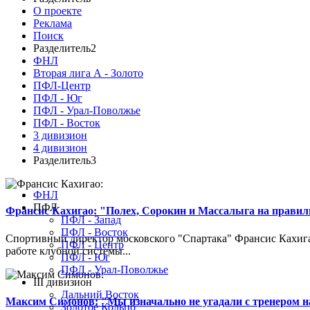
О проекте
Реклама
Поиск
Разделитель2
ФНЛ
Вторая лига А - Золото
ПФЛ-Центр
ПФЛ - Юг
ПФЛ - Урал-Поволжье
ПФЛ - Восток
3 дивизион
4 дивизион
Разделитель3
ФНЛ
ПФЛ
Франсис Кахигао: "Полех, Сорокин и Массалыга на правиль
ПФЛ - Запад
ПФЛ - Восток
Спортивный директор московского "Спартака" Франсис Кахигао
ПФЛ - Центр
работе клубной системы...
ПФЛ - Юг
ПФЛ - Урал-Поволжье
III дивизион
Дальний Восток
Максим Симонов: "Мы изначально не угадали с тренером на
Золотое Кольцо