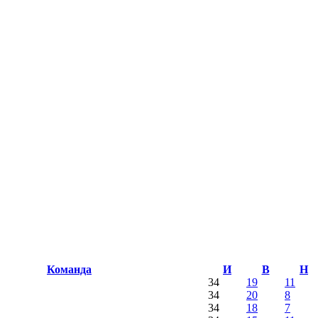
Команда
И
В
Н
34
19
11
34
20
8
34
18
7