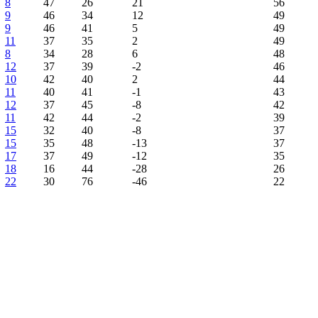
8
47
26
21
56
9
46
34
12
49
9
46
41
5
49
11
37
35
2
49
8
34
28
6
48
12
37
39
-2
46
10
42
40
2
44
11
40
41
-1
43
12
37
45
-8
42
11
42
44
-2
39
15
32
40
-8
37
15
35
48
-13
37
17
37
49
-12
35
18
16
44
-28
26
22
30
76
-46
22