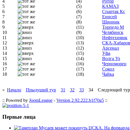
4
(4)
Ротор
5
(5)
КАМАЗ
6
(6)
Спартак Кс
7
(7)
Енисей
8
(8)
Шинник
9
(11)
Торпедо М
10
(9)
Челябинск
11
(10)
Нефтехимик
12
(13)
СКА-Хабаров
13
(12)
Арсенал
14
(15)
Уфа
15
(14)
Волга Ул
16
(16)
Черноморец
17
(17)
Сокол
18
(18)
Чайка
«
Начало
Прыдущий тур
31
32
33
34 Следующий тур
:: Powered by
JoomLeague
-
Version 2.92.222.b1f70a5
::
Первые лица