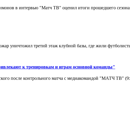
монов в интервью "Матч ТВ" оценил итоги прошедшего сезона д
ар уничтожил третий этаж клубной базы, где жили футболисты. 
ривлекают к тренировкам и играм основной команды"
кого после контрольного матча с медиакомандой "МАТЧ ТВ" (9