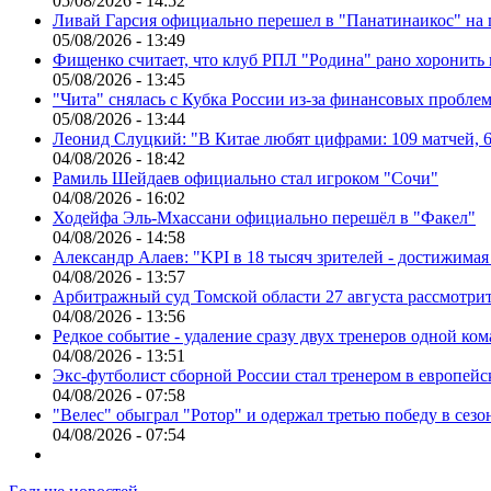
05/08/2026 - 14:52
Ливай Гарсия официально перешел в "Панатинаикос" на 
05/08/2026 - 13:49
Фищенко считает, что клуб РПЛ "Родина" рано хоронить
05/08/2026 - 13:45
"Чита" снялась с Кубка России из-за финансовых пробле
05/08/2026 - 13:44
Леонид Слуцкий: "В Китае любят цифрами: 109 матчей, 6
04/08/2026 - 18:42
Рамиль Шейдаев официально стал игроком "Сочи"
04/08/2026 - 16:02
Ходейфа Эль-Мхассани официально перешёл в "Факел"
04/08/2026 - 14:58
Александр Алаев: "KPI в 18 тысяч зрителей - достижимая
04/08/2026 - 13:57
Арбитражный суд Томской области 27 августа рассмотрит
04/08/2026 - 13:56
Редкое событие - удаление сразу двух тренеров одной ко
04/08/2026 - 13:51
Экс-футболист сборной России стал тренером в европейс
04/08/2026 - 07:58
"Велес" обыграл "Ротор" и одержал третью победу в сез
04/08/2026 - 07:54