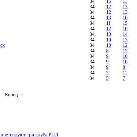
34
15
11
34
12
13
34
12
13
34
13
10
34
11
15
34
12
10
34
10
14
34
10
13
ск
34
10
12
34
8
15
34
9
10
34
9
10
34
9
8
34
5
11
34
5
7
 Конец »