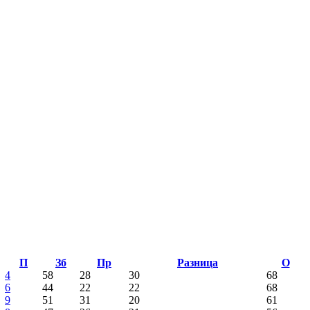
П
Зб
Пр
Разница
О
4
58
28
30
68
6
44
22
22
68
9
51
31
20
61