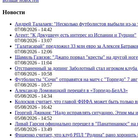
Больше новостей
Новости
Андрей Талалаев: "Несколько футболистов выбыли из-за 
07/08/2026 - 14:42
Агент: "К Дркушичу есть интерес из Испании и Турции"
07/08/2026 - 13:07
"Галатасарай" предложил 33 млн евро за Алексея Батрако
07/08/2026 - 12:06
Шамиль Газизов: "Джапо порвал "кресты" на другой ноге.
07/08/2026 - 11:04
Отстраненный за допинг Заболотный стал игроком клуб
07/08/2026 - 10:58
Футболисты "Сочи" отправятся на матч с "Торпедо" 7 авг
07/08/2026 - 10:57
Александр Ломовицкий перешёл в «Торпедо-БелАЗ»
05/08/2026 - 14:34
Колосков считает, что главой ФИФА может быть только 
05/08/2026 - 16:42
Георгий Джикия: "Надо исправлять ситуацию. Этим мы и
05/08/2026 - 14:52
Ливай Гарсия официально перешел в "Панатинаикос" на 
05/08/2026 - 13:49
Фищенко считает, что клуб РПЛ "Родина" рано хоронить