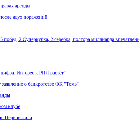
правах аренды
 после двух поражений
м
5 побед, 2 Суперкубка, 2 серебра, полтора миллиарда впечатлен
 цифра. Интерес к РПЛ растёт"
 заявление о банкротстве ФК "Томь"
манды
ком клубе
оне Первой лиги