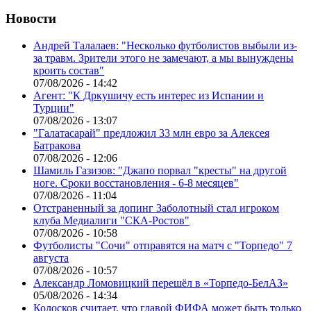
Новости
Андрей Талалаев: "Несколько футболистов выбыли из-
за травм. Зрители этого не замечают, а мы вынуждены
кроить состав"
07/08/2026 - 14:42
Агент: "К Дркушичу есть интерес из Испании и
Турции"
07/08/2026 - 13:07
"Галатасарай" предложил 33 млн евро за Алексея
Батракова
07/08/2026 - 12:06
Шамиль Газизов: "Джапо порвал "кресты" на другой
ноге. Сроки восстановления - 6-8 месяцев"
07/08/2026 - 11:04
Отстраненный за допинг Заболотный стал игроком
клуба Медиалиги "СКА-Ростов"
07/08/2026 - 10:58
Футболисты "Сочи" отправятся на матч с "Торпедо" 7
августа
07/08/2026 - 10:57
Александр Ломовицкий перешёл в «Торпедо-БелАЗ»
05/08/2026 - 14:34
Колосков считает, что главой ФИФА может быть только