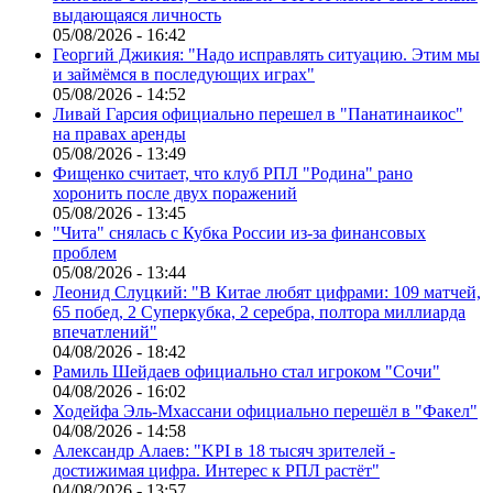
выдающаяся личность
05/08/2026 - 16:42
Георгий Джикия: "Надо исправлять ситуацию. Этим мы
и займёмся в последующих играх"
05/08/2026 - 14:52
Ливай Гарсия официально перешел в "Панатинаикос"
на правах аренды
05/08/2026 - 13:49
Фищенко считает, что клуб РПЛ "Родина" рано
хоронить после двух поражений
05/08/2026 - 13:45
"Чита" снялась с Кубка России из-за финансовых
проблем
05/08/2026 - 13:44
Леонид Слуцкий: "В Китае любят цифрами: 109 матчей,
65 побед, 2 Суперкубка, 2 серебра, полтора миллиарда
впечатлений"
04/08/2026 - 18:42
Рамиль Шейдаев официально стал игроком "Сочи"
04/08/2026 - 16:02
Ходейфа Эль-Мхассани официально перешёл в "Факел"
04/08/2026 - 14:58
Александр Алаев: "KPI в 18 тысяч зрителей -
достижимая цифра. Интерес к РПЛ растёт"
04/08/2026 - 13:57