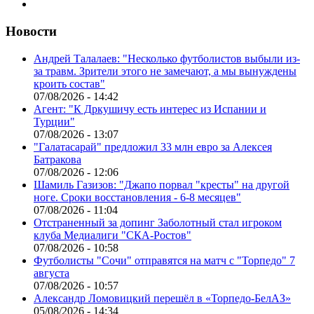
Новости
Андрей Талалаев: "Несколько футболистов выбыли из-
за травм. Зрители этого не замечают, а мы вынуждены
кроить состав"
07/08/2026 - 14:42
Агент: "К Дркушичу есть интерес из Испании и
Турции"
07/08/2026 - 13:07
"Галатасарай" предложил 33 млн евро за Алексея
Батракова
07/08/2026 - 12:06
Шамиль Газизов: "Джапо порвал "кресты" на другой
ноге. Сроки восстановления - 6-8 месяцев"
07/08/2026 - 11:04
Отстраненный за допинг Заболотный стал игроком
клуба Медиалиги "СКА-Ростов"
07/08/2026 - 10:58
Футболисты "Сочи" отправятся на матч с "Торпедо" 7
августа
07/08/2026 - 10:57
Александр Ломовицкий перешёл в «Торпедо-БелАЗ»
05/08/2026 - 14:34