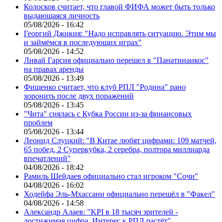
Колосков считает, что главой ФИФА может быть только
выдающаяся личность
05/08/2026 - 16:42
Георгий Джикия: "Надо исправлять ситуацию. Этим мы
и займёмся в последующих играх"
05/08/2026 - 14:52
Ливай Гарсия официально перешел в "Панатинаикос"
на правах аренды
05/08/2026 - 13:49
Фищенко считает, что клуб РПЛ "Родина" рано
хоронить после двух поражений
05/08/2026 - 13:45
"Чита" снялась с Кубка России из-за финансовых
проблем
05/08/2026 - 13:44
Леонид Слуцкий: "В Китае любят цифрами: 109 матчей,
65 побед, 2 Суперкубка, 2 серебра, полтора миллиарда
впечатлений"
04/08/2026 - 18:42
Рамиль Шейдаев официально стал игроком "Сочи"
04/08/2026 - 16:02
Ходейфа Эль-Мхассани официально перешёл в "Факел"
04/08/2026 - 14:58
Александр Алаев: "KPI в 18 тысяч зрителей -
достижимая цифра. Интерес к РПЛ растёт"