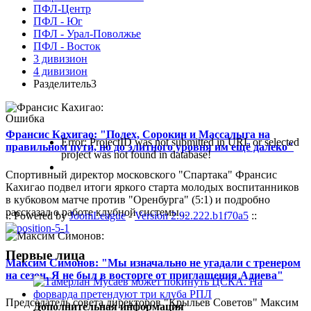
ПФЛ-Центр
ПФЛ - Юг
ПФЛ - Урал-Поволжье
ПФЛ - Восток
3 дивизион
4 дивизион
Разделитель3
Ошибка
Франсис Кахигао: "Полех, Сорокин и Массалыга на
Error: ProjectID was not submitted in URL or selected
правильном пути, но до элитного уровня им ещё далеко"
project was not found in database!
Спортивный директор московского "Спартака" Франсис
Кахигао подвел итоги яркого старта молодых воспитанников
в кубковом матче против "Оренбурга" (5:1) и подробно
рассказал о работе клубной системы...
:: Powered by
JoomLeague
-
Version 2.92.222.b1f70a5
::
Первые лица
Максим Симонов: "Мы изначально не угадали с тренером
на сезон. Я не был в восторге от приглашения Адиева"
Председатель совета директоров "Крыльев Советов" Максим
Дополнительная информация