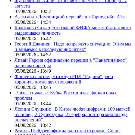
Футболисты "Сочи" отправятся на матч с "Торпедо" 7
августа
07/08/2026 - 10:57
Александр Ломовицкий перешёл в «Торпедо-БелАЗ»
05/08/2026 - 14:34
Колосков считает, что главой ФИФА может быть только
выдающаяся личность
05/08/2026 - 16:42
Георгий Джикия: "Надо исправлять ситуацию. Этим мы
и займёмся в последующих играх"
05/08/2026 - 14:52
Ливай Гарсия официально перешел в "Панатинаикос"
на правах аренды
05/08/2026 - 13:49
Фищенко считает, что клуб РПЛ "Родина" рано
хоронить после двух поражений
05/08/2026 - 13:45
"Чита" снялась с Кубка России из-за финансовых
проблем
05/08/2026 - 13:44
Леонид Слуцкий: "В Китае любят цифрами: 109 матчей,
65 побед, 2 Суперкубка, 2 серебра, полтора миллиарда
впечатлений"
04/08/2026 - 18:42
Рамиль Шейдаев официально стал игроком "Сочи"