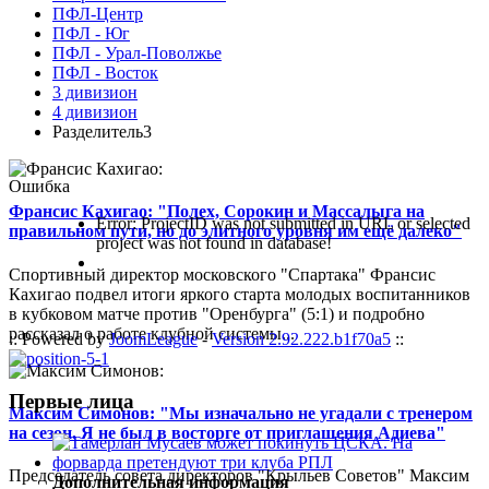
ПФЛ-Центр
ПФЛ - Юг
ПФЛ - Урал-Поволжье
ПФЛ - Восток
3 дивизион
4 дивизион
Разделитель3
Ошибка
Франсис Кахигао: "Полех, Сорокин и Массалыга на
Error: ProjectID was not submitted in URL or selected
правильном пути, но до элитного уровня им ещё далеко"
project was not found in database!
Спортивный директор московского "Спартака" Франсис
Кахигао подвел итоги яркого старта молодых воспитанников
в кубковом матче против "Оренбурга" (5:1) и подробно
рассказал о работе клубной системы...
:: Powered by
JoomLeague
-
Version 2.92.222.b1f70a5
::
Первые лица
Максим Симонов: "Мы изначально не угадали с тренером
на сезон. Я не был в восторге от приглашения Адиева"
Председатель совета директоров "Крыльев Советов" Максим
Дополнительная информация