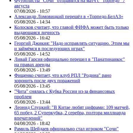
Футболисты "Сочи" отправятся на матч с "Торпедо" 7
августа
07/08/2026 - 10:57
Александр Ломовицкий перешёл в «Торпедо-БелАЗ»
05/08/2026 - 14:34
Колосков считает, что главой ФИФА может быть только
выдающаяся личность
05/08/2026 - 16:42
Георгий Джикия: "Надо исправлять ситуацию. Этим мы
и займёмся в последующих играх"
05/08/2026 - 14:52
Ливай Гарсия официально перешел в "Панатинаикос"
на правах аренды
05/08/2026 - 13:49
Фищенко считает, что клуб РПЛ "Родина" рано
хоронить после двух поражений
05/08/2026 - 13:45
"Чита" снялась с Кубка России из-за финансовых
проблем
05/08/2026 - 13:44
Леонид Слуцкий: "В Китае любят цифрами: 109 матчей,
65 побед, 2 Суперкубка, 2 серебра, полтора миллиарда
впечатлений"
04/08/2026 - 18:42
Рамиль Шейдаев официально стал игроком "Сочи"