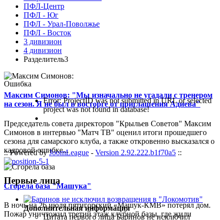
ПФЛ-Центр
ПФЛ - Юг
ПФЛ - Урал-Поволжье
ПФЛ - Восток
3 дивизион
4 дивизион
Разделитель3
Ошибка
Максим Симонов: "Мы изначально не угадали с тренером
Error: ProjectID was not submitted in URL or selected
на сезон. Я не был в восторге от приглашения Адиева"
project was not found in database!
Председатель совета директоров "Крыльев Советов" Максим
Симонов в интервью "Матч ТВ" оценил итоги прошедшего
сезона для самарского клуба, а также откровенно высказался о
кадровой ошибке...
:: Powered by
JoomLeague
-
Version 2.92.222.b1f70a5
::
Первые лица
Сгорела база "Машука"
В ночь на 26 июля пятигорский «Машук-КМВ» потерял дом.
Дополнительная информация
Пожар уничтожил третий этаж клубной базы, где жили
Цитата первого лица
Баринов не исключил