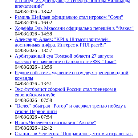
65 побед, 2 Суперкубка, 2 серебра, полтора миллиарда
впечатлений"
04/08/2026 - 18:42
Рамиль Шейдаев официально стал игроком "Сочи"
04/08/2026 - 16:02
Ходейфа Эль-Мхассани официально перешёл в "Факел"
04/08/2026 - 14:58
Александр Алаев: "KPI в 18 тысяч зрителей -
достижимая цифра. Интерес к РПЛ растёт"
04/08/2026 - 13:57
Арбитражный суд Томской области 27 августа
рассмотрит заявление о банкротстве ФК "Томь"
04/08/2026 - 13:56
Редкое событие - удаление сразу двух тренеров одной
команды
04/08/2026 - 13:51
Экс-футболист сборной России стал тренером в
европейском клубе
04/08/2026 - 07:58
"Велес" обыграл "Ротор" и одержал третью победу в
сезоне Первой лиги
04/08/2026 - 07:54
Игорь Черевченко возглавил "Актобе"
03/08/2026 - 12:42
Станислав Черчесов: "Понравилось, что мы играли так,