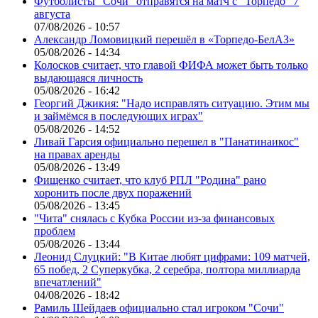
Футболисты "Сочи" отправятся на матч с "Торпедо" 7
августа
07/08/2026 - 10:57
Александр Ломовицкий перешёл в «Торпедо-БелАЗ»
05/08/2026 - 14:34
Колосков считает, что главой ФИФА может быть только
выдающаяся личность
05/08/2026 - 16:42
Георгий Джикия: "Надо исправлять ситуацию. Этим мы
и займёмся в последующих играх"
05/08/2026 - 14:52
Ливай Гарсия официально перешел в "Панатинаикос"
на правах аренды
05/08/2026 - 13:49
Фищенко считает, что клуб РПЛ "Родина" рано
хоронить после двух поражений
05/08/2026 - 13:45
"Чита" снялась с Кубка России из-за финансовых
проблем
05/08/2026 - 13:44
Леонид Слуцкий: "В Китае любят цифрами: 109 матчей,
65 побед, 2 Суперкубка, 2 серебра, полтора миллиарда
впечатлений"
04/08/2026 - 18:42
Рамиль Шейдаев официально стал игроком "Сочи"