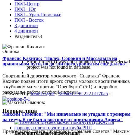
ПФЛ-Центр
ПФЛ - Юг
ПФЛ - Урал-Поволжье
ПФЛ - Восток
3 дивизион
4 дивизион
Разделитель3
Ошибка
Франсис Кахигао: "Полех, Сорокин и Массалыга на
Error: ProjectID was not submitted in URL or selected
правильном пути, но до элитного уровня им ещё далеко"
project was not found in database!
Спортивный директор московского "Спартака" Франсис
Кахигао подвел итоги яркого старта молодых воспитанников
в кубковом матче против "Оренбурга" (5:1) и подробно
рассказал о работе клубной системы...
:: Powered by
JoomLeague
-
Version 2.92.222.b1f70a5
::
Первые лица
Максим Симонов: "Мы изначально не угадали с тренером
на сезон. Я не был в восторге от приглашения Адиева"
Председатель совета директоров "Крыльев Советов" Максим
Дополнительная информация