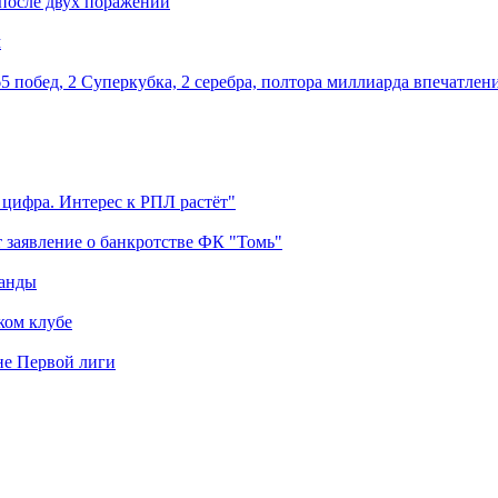
 после двух поражений
м
5 побед, 2 Суперкубка, 2 серебра, полтора миллиарда впечатлен
 цифра. Интерес к РПЛ растёт"
 заявление о банкротстве ФК "Томь"
манды
ком клубе
оне Первой лиги