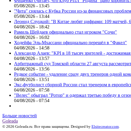
Фищенко считает, что клуб РПЛ "Родина" рано хоронить
05/08/2026 - 13:45
"Чита" снялась с Кубка России из-за финансовых пробле
05/08/2026 - 13:44
Леонид Слуцкий: "В Китае любят цифрами: 109 матчей, 6
04/08/2026 - 18:42
Рамиль Шейдаев официально стал игроком "Сочи"
04/08/2026 - 16:02
Ходейфа Эль-Мхассани официально перешёл в "Факел"
04/08/2026 - 14:58
Александр Алаев: "KPI в 18 тысяч зрителей - достижимая
04/08/2026 - 13:57
Арбитражный суд Томской области 27 августа рассмотрит
04/08/2026 - 13:56
Редкое событие - удаление сразу двух тренеров одной ко
04/08/2026 - 13:51
Экс-футболист сборной России стал тренером в европейс
04/08/2026 - 07:58
"Велес" обыграл "Ротор" и одержал третью победу в сез
04/08/2026 - 07:54
Больше новостей
Goleada
© 2026 Goleada.ru. Все права защищены. Designed by
Elsitecreator.com
.