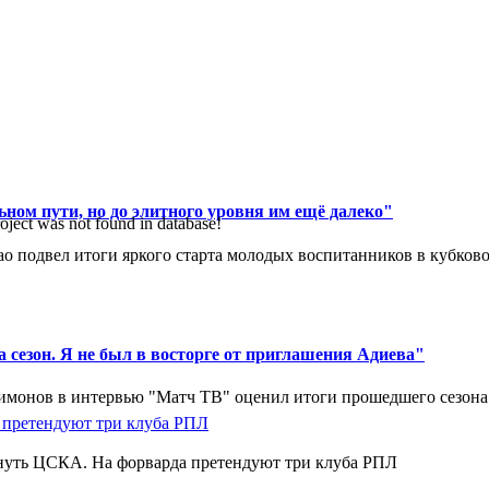
ном пути, но до элитного уровня им ещё далеко"
oject was not found in database!
 подвел итоги яркого старта молодых воспитанников в кубковом
 сезон. Я не был в восторге от приглашения Адиева"
монов в интервью "Матч ТВ" оценил итоги прошедшего сезона д
нуть ЦСКА. На форварда претендуют три клуба РПЛ