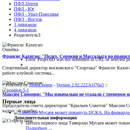
ПФЛ-Центр
ПФЛ - Юг
ПФЛ - Урал-Поволжье
ПФЛ - Восток
3 дивизион
4 дивизион
Разделитель3
Ошибка
Франсис Кахигао: "Полех, Сорокин и Массалыга на правиль
Error: ProjectID was not submitted in URL or selected pr
Спортивный директор московского "Спартака" Франсис Кахигао
работе клубной системы...
:: Powered by
JoomLeague
-
Version 2.92.222.b1f70a5
::
Максим Симонов: "Мы изначально не угадали с тренером на
Первые лица
Председатель совета директоров "Крыльев Советов" Максим Си
кадровой ошибке...
Дополнительная информация
Цитата первого лица
Тамерлан Мусаев может поки
Подробнее ...