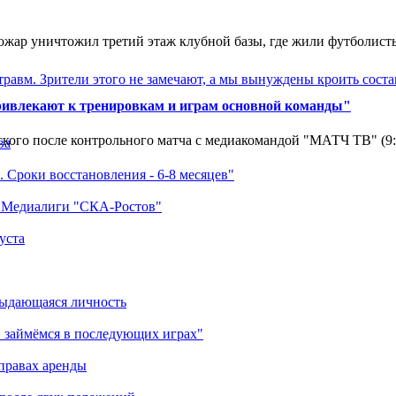
ар уничтожил третий этаж клубной базы, где жили футболисты. 
травм. Зрители этого не замечают, а мы вынуждены кроить соста
ривлекают к тренировкам и играм основной команды"
кого после контрольного матча с медиакомандой "МАТЧ ТВ" (9
ва
 Сроки восстановления - 6-8 месяцев"
а Медиалиги "СКА-Ростов"
уста
выдающаяся личность
 займёмся в последующих играх"
правах аренды