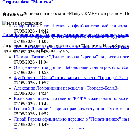
Сгорела база "Машука"
В ночь на 26 июля пятигорский «Машук-КМВ» потерял дом. Пож
Новости
Андрей Талалаев: "Несколько футболистов выбыли из-за 
07/08/2026 - 14:42
Илья Берковский: "Хорошо, что торпедовскую молодёжь п
Агент: "К Дркушичу есть интерес из Испании и Турции"
07/08/2026 - 13:07
Интервью полузащитника московского "Торпедо" Ильи Берковс
"Галатасарай" предложил 33 млн евро за Алексея Батрако
проходят по плану. Всю нагрузку,...
07/08/2026 - 12:06
Шамиль Газизов: "Джапо порвал "кресты" на другой ноге.
07/08/2026 - 11:04
Отстраненный за допинг Заболотный стал игроком клуб
07/08/2026 - 10:58
Футболисты "Сочи" отправятся на матч с "Торпедо" 7 авг
07/08/2026 - 10:57
Александр Ломовицкий перешёл в «Торпедо-БелАЗ»
05/08/2026 - 14:34
Колосков считает, что главой ФИФА может быть только 
05/08/2026 - 16:42
Георгий Джикия: "Надо исправлять ситуацию. Этим мы и
05/08/2026 - 14:52
Ливай Гарсия официально перешел в "Панатинаикос" на 
05/08/2026 - 13:49