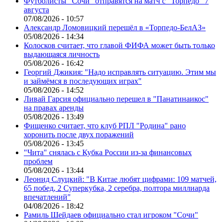
Футболисты "Сочи" отправятся на матч с "Торпедо" 7
августа
07/08/2026 - 10:57
Александр Ломовицкий перешёл в «Торпедо-БелАЗ»
05/08/2026 - 14:34
Колосков считает, что главой ФИФА может быть только
выдающаяся личность
05/08/2026 - 16:42
Георгий Джикия: "Надо исправлять ситуацию. Этим мы
и займёмся в последующих играх"
05/08/2026 - 14:52
Ливай Гарсия официально перешел в "Панатинаикос"
на правах аренды
05/08/2026 - 13:49
Фищенко считает, что клуб РПЛ "Родина" рано
хоронить после двух поражений
05/08/2026 - 13:45
"Чита" снялась с Кубка России из-за финансовых
проблем
05/08/2026 - 13:44
Леонид Слуцкий: "В Китае любят цифрами: 109 матчей,
65 побед, 2 Суперкубка, 2 серебра, полтора миллиарда
впечатлений"
04/08/2026 - 18:42
Рамиль Шейдаев официально стал игроком "Сочи"