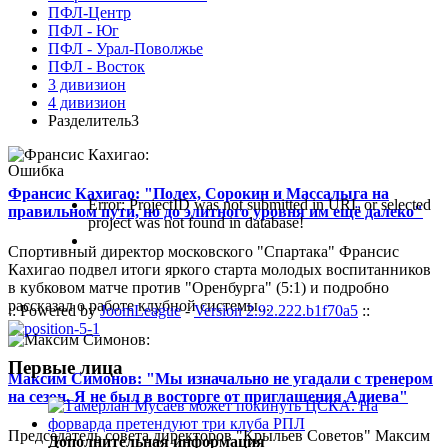
ПФЛ-Центр
ПФЛ - Юг
ПФЛ - Урал-Поволжье
ПФЛ - Восток
3 дивизион
4 дивизион
Разделитель3
Ошибка
Франсис Кахигао: "Полех, Сорокин и Массалыга на
Error: ProjectID was not submitted in URL or selected
правильном пути, но до элитного уровня им ещё далеко"
project was not found in database!
Спортивный директор московского "Спартака" Франсис
Кахигао подвел итоги яркого старта молодых воспитанников
в кубковом матче против "Оренбурга" (5:1) и подробно
рассказал о работе клубной системы...
:: Powered by
JoomLeague
-
Version 2.92.222.b1f70a5
::
Первые лица
Максим Симонов: "Мы изначально не угадали с тренером
на сезон. Я не был в восторге от приглашения Адиева"
Председатель совета директоров "Крыльев Советов" Максим
Дополнительная информация