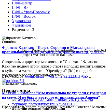
ПФЛ-Центр
ПФЛ - Юг
ПФЛ - Урал-Поволжье
ПФЛ - Восток
3 дивизион
4 дивизион
Разделитель3
Ошибка
Франсис Кахигао: "Полех, Сорокин и Массалыга на
Error: ProjectID was not submitted in URL or selected
правильном пути, но до элитного уровня им ещё далеко"
project was not found in database!
Спортивный директор московского "Спартака" Франсис
Кахигао подвел итоги яркого старта молодых воспитанников
в кубковом матче против "Оренбурга" (5:1) и подробно
рассказал о работе клубной системы...
:: Powered by
JoomLeague
-
Version 2.92.222.b1f70a5
::
Первые лица
Максим Симонов: "Мы изначально не угадали с тренером
на сезон. Я не был в восторге от приглашения Адиева"
Председатель совета директоров "Крыльев Советов" Максим
Дополнительная информация