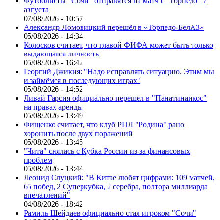
Футболисты "Сочи" отправятся на матч с "Торпедо" 7
августа
07/08/2026 - 10:57
Александр Ломовицкий перешёл в «Торпедо-БелАЗ»
05/08/2026 - 14:34
Колосков считает, что главой ФИФА может быть только
выдающаяся личность
05/08/2026 - 16:42
Георгий Джикия: "Надо исправлять ситуацию. Этим мы
и займёмся в последующих играх"
05/08/2026 - 14:52
Ливай Гарсия официально перешел в "Панатинаикос"
на правах аренды
05/08/2026 - 13:49
Фищенко считает, что клуб РПЛ "Родина" рано
хоронить после двух поражений
05/08/2026 - 13:45
"Чита" снялась с Кубка России из-за финансовых
проблем
05/08/2026 - 13:44
Леонид Слуцкий: "В Китае любят цифрами: 109 матчей,
65 побед, 2 Суперкубка, 2 серебра, полтора миллиарда
впечатлений"
04/08/2026 - 18:42
Рамиль Шейдаев официально стал игроком "Сочи"