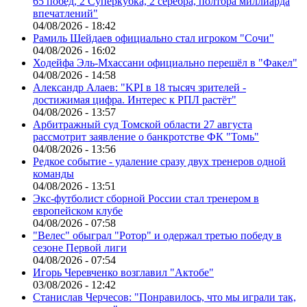
65 побед, 2 Суперкубка, 2 серебра, полтора миллиарда
впечатлений"
04/08/2026 - 18:42
Рамиль Шейдаев официально стал игроком "Сочи"
04/08/2026 - 16:02
Ходейфа Эль-Мхассани официально перешёл в "Факел"
04/08/2026 - 14:58
Александр Алаев: "KPI в 18 тысяч зрителей -
достижимая цифра. Интерес к РПЛ растёт"
04/08/2026 - 13:57
Арбитражный суд Томской области 27 августа
рассмотрит заявление о банкротстве ФК "Томь"
04/08/2026 - 13:56
Редкое событие - удаление сразу двух тренеров одной
команды
04/08/2026 - 13:51
Экс-футболист сборной России стал тренером в
европейском клубе
04/08/2026 - 07:58
"Велес" обыграл "Ротор" и одержал третью победу в
сезоне Первой лиги
04/08/2026 - 07:54
Игорь Черевченко возглавил "Актобе"
03/08/2026 - 12:42
Станислав Черчесов: "Понравилось, что мы играли так,