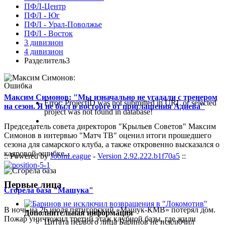
ПФЛ-Центр
ПФЛ - Юг
ПФЛ - Урал-Поволжье
ПФЛ - Восток
3 дивизион
4 дивизион
Разделитель3
Ошибка
Максим Симонов: "Мы изначально не угадали с тренером
Error: ProjectID was not submitted in URL or selected
на сезон. Я не был в восторге от приглашения Адиева"
project was not found in database!
Председатель совета директоров "Крыльев Советов" Максим
Симонов в интервью "Матч ТВ" оценил итоги прошедшего
сезона для самарского клуба, а также откровенно высказался о
кадровой ошибке...
:: Powered by
JoomLeague
-
Version 2.92.222.b1f70a5
::
Первые лица
Сгорела база "Машука"
В ночь на 26 июля пятигорский «Машук-КМВ» потерял дом.
Дополнительная информация
Пожар уничтожил третий этаж клубной базы, где жили
Цитата первого лица
Баринов не исключил