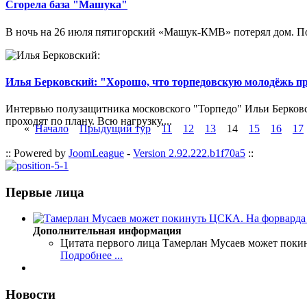
Сгорела база "Машука"
В ночь на 26 июля пятигорский «Машук-КМВ» потерял дом. Пож
Илья Берковский: "Хорошо, что торпедовскую молодёжь п
Интервью полузащитника московского "Торпедо" Ильи Берковс
проходят по плану. Всю нагрузку,...
«
Начало
Прыдущий тур
11
12
13
14
15
16
17
:: Powered by
JoomLeague
-
Version 2.92.222.b1f70a5
::
Первые лица
Дополнительная информация
Цитата первого лица
Тамерлан Мусаев может поки
Подробнее ...
Новости