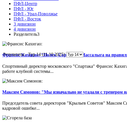
ПФЛ-Центр
ПФЛ - Юг
ПФЛ - Урал-Поволжье
ПФЛ - Восток
3 дивизион
4 дивизион
Разделитель3
Результаты - Тур 14 (11.10.2025)
Франсис Кахигао: "Полех, Сорокин и Массалыга на правиль
Спортивный директор московского "Спартака" Франсис Кахигао
работе клубной системы...
Максим Симонов: "Мы изначально не угадали с тренером на
Председатель совета директоров "Крыльев Советов" Максим Си
кадровой ошибке...