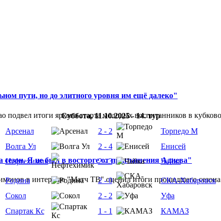
ном пути, но до элитного уровня им ещё далеко"
 подвел итоги яркого старта молодых воспитанников в кубковом
Суббота, 11.10.2025 - 14. тур
Арсенал
2 - 2
Торпедо М
Волга Ул
2 - 4
Енисей
 сезон. Я не был в восторге от приглашения Адиева"
Нефтехимик
2 - 3
Чайка
монов в интервью "Матч ТВ" оценил итоги прошедшего сезона д
Родина
2 - 0
СКА-Хабаровск
Сокол
2 - 2
Уфа
Спартак Кс
1 - 1
КАМАЗ