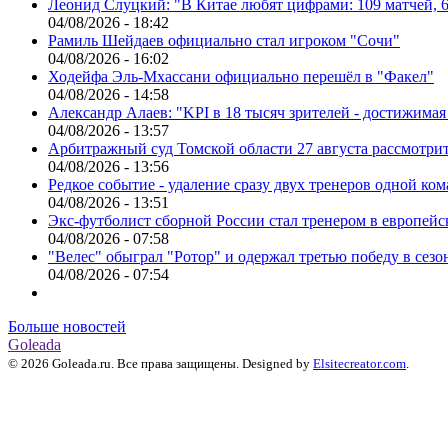
Леонид Слуцкий: "В Китае любят цифрами: 109 матчей, 6
04/08/2026 - 18:42
Рамиль Шейдаев официально стал игроком "Сочи"
04/08/2026 - 16:02
Ходейфа Эль-Мхассани официально перешёл в "Факел"
04/08/2026 - 14:58
Александр Алаев: "KPI в 18 тысяч зрителей - достижимая
04/08/2026 - 13:57
Арбитражный суд Томской области 27 августа рассмотрит
04/08/2026 - 13:56
Редкое событие - удаление сразу двух тренеров одной ко
04/08/2026 - 13:51
Экс-футболист сборной России стал тренером в европейс
04/08/2026 - 07:58
"Велес" обыграл "Ротор" и одержал третью победу в сез
04/08/2026 - 07:54
Больше новостей
Goleada
© 2026 Goleada.ru. Все права защищены. Designed by
Elsitecreator.com
.