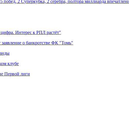
5 побед, 2 Суперкубка, 2 серебра, полтора миллиарда впечатлен
 цифра. Интерес к РПЛ растёт"
 заявление о банкротстве ФК "Томь"
манды
ком клубе
оне Первой лиги