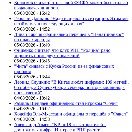
Колосков считает, что главой ФИФА может быть только
выдающаяся личность
05/08/2026 - 16:42
Георгий Джикия: "Надо исправлять ситуацию. Этим мы
и займёмся в последующих играх"
05/08/2026 - 14:52
Ливай Гарсия официально перешел в "Панатинаикос"
на правах аренды
05/08/2026 - 13:49
Фищенко считает, что клуб РПЛ "Родина" рано
хоронить после двух поражений
05/08/2026 - 13:45
"Чита" снялась с Кубка России из-за финансовых
проблем
05/08/2026 - 13:44
Леонид Слуцкий: "В Китае любят цифрами: 109 матчей,
65 побед, 2 Суперкубка, 2 серебра, полтора миллиарда
впечатлений"
04/08/2026 - 18:42
Рамиль Шейдаев официально стал игроком "Сочи"
04/08/2026 - 16:02
Ходейфа Эль-Мхассани официально перешёл в "Факел"
04/08/2026 - 14:58
Александр Алаев: "KPI в 18 тысяч зрителей -
достижимая цифра. Интерес к РПЛ растёт"