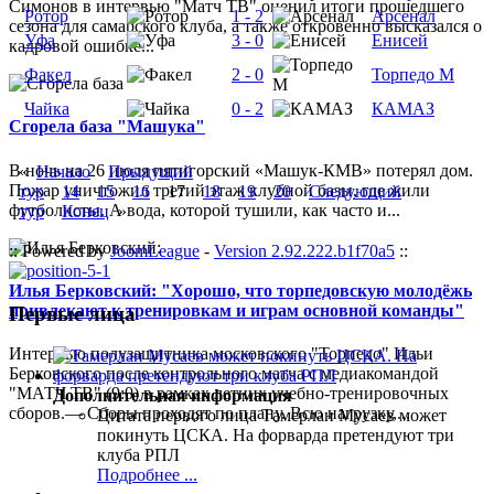
Симонов в интервью "Матч ТВ" оценил итоги прошедшего
Ротор
1 - 2
Арсенал
сезона для самарского клуба, а также откровенно высказался о
Уфа
3 - 0
Енисей
кадровой ошибке...
Факел
2 - 0
Торпедо М
Чайка
0 - 2
КАМАЗ
Сгорела база "Машука"
В ночь на 26 июля пятигорский «Машук-КМВ» потерял дом.
«
Начало
Прыдущий
Пожар уничтожил третий этаж клубной базы, где жили
тур
14
15
16
17
18
19
20
Следующий
футболисты. А вода, которой тушили, как часто и...
тур
Конец
»
:: Powered by
JoomLeague
-
Version 2.92.222.b1f70a5
::
Илья Берковский: "Хорошо, что торпедовскую молодёжь
привлекают к тренировкам и играм основной команды"
Первые лица
Интервью полузащитника московского "Торпедо" Ильи
Берковского после контрольного матча с медиакомандой
"МАТЧ ТВ" (9:0) в рамках летних учебно-тренировочных
Дополнительная информация
сборов.— Сборы проходят по плану. Всю нагрузку,...
Цитата первого лица
Тамерлан Мусаев может
покинуть ЦСКА. На форварда претендуют три
клуба РПЛ
Подробнее ...