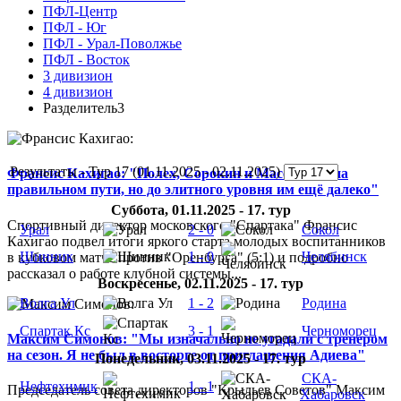
ПФЛ-Центр
ПФЛ - Юг
ПФЛ - Урал-Поволжье
ПФЛ - Восток
3 дивизион
4 дивизион
Разделитель3
Результаты - Тур 17 (01.11.2025 - 02.11.2025)
Франсис Кахигао: "Полех, Сорокин и Массалыга на
правильном пути, но до элитного уровня им ещё далеко"
Суббота, 01.11.2025 - 17. тур
Спортивный директор московского "Спартака" Франсис
Урал
2 - 0
Сокол
Кахигао подвел итоги яркого старта молодых воспитанников
Шинник
1 - 0
Челябинск
в кубковом матче против "Оренбурга" (5:1) и подробно
рассказал о работе клубной системы...
Воскресенье, 02.11.2025 - 17. тур
Волга Ул
1 - 2
Родина
Спартак Кс
3 - 1
Черноморец
Максим Симонов: "Мы изначально не угадали с тренером
на сезон. Я не был в восторге от приглашения Адиева"
Понедельник, 03.11.2025 - 17. тур
СКА-
Нефтехимик
1 - 1
Председатель совета директоров "Крыльев Советов" Максим
Хабаровск