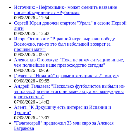
Источник: «Нефтехимик» может сменить название
после объединения с «Рубином»
09/08/2026 - 11:54
Сергей Юран доволен стартом "Урала" в сезоне Первой
лиги
09/08/2026 - 12:42
Игорь Осинькин: "В равной игре вырвали победу.
Возможно, где-то это был небольшой возврат за
прошлый матч"
09/08/2026 - 09:57
Александр Сторожук: "Пока не вижу ситуацию иначе,
чем полнейшее наше превосходство сегодня"
09/08/2026 - 09:56
Грулев за "Нижний" оформил хет-трик за 21 минуту
09/08/2026 - 09:55
Андрей Талалаев: "Несколько футболистов выбыли из-
за травм. Зрители этого не замечают, а мы вынуждены
кроить состав"
07/08/2026 - 14:42
Агент: "К Дркушичу есть интерес из Испании и
Турции"
07/08/2026 - 13:07
"Галатасарай" предложил 33 млн евро за Алексея
Батракова