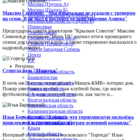
Москва (Группа А)
Москва (Группа Б)
Максим Симонов: "Мы изначально не угадали с тренером
Московская область (Группа А)
на сезон. Я не был в восторге от приглашения Адиева"
Московская область (Группа Б)
Приволжье
Председатель совета директоров "Крыльев Советов" Максим
Северо-Запад
Симонов в интервью "Матч ТВ" оценил итоги прошедшего
Сибирь (Высшая лига)
сезона для самарского клуба, а также откровенно высказался о
Сибирь (Первая лига)
кадровой ошибке...
Урал и Западная Сибирь
Центр
Юг
Регионы
Сгорела база "Машука"
Астраханская область
Башкортостан
В ночь на 26 июля пятигорский «Машук-КМВ» потерял дом.
Белгородская область
Пожар уничтожил третий этаж клубной базы, где жили
Брянская область
футболисты. А вода, которой тушили, как часто и...
Владимирская область
Волгоградская область
Воронежская область
Калининградская область
Калужская область
Илья Берковский: "Хорошо, что торпедовскую молодёжь
Краснодарский край
привлекают к тренировкам и играм основной команды"
Крым
Курская область
Интервью полузащитника московского "Торпедо" Ильи
Ленинградская область