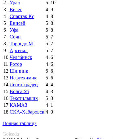
2
Урал
5
10
3
Велес
4
9
4
Спартак Кс
4
8
5
Енисей
5
8
6
Уфа
5
8
7
Сочи
5
7
8
Торпедо М
5
7
9
Арсенал
5
7
10
Челябинск
4
6
11
Ротор
4
6
12
Шинник
5
6
13
Нефтехимик
5
6
14
Ленинградец
4
4
15
Волга Ул
4
3
16
Текстильщик
5
3
17
КАМАЗ
4
1
18
СКА-Хабаровск
4
0
Полная таблица
Goleada