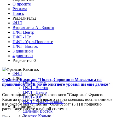
О проекте
Реклама
Поиск
Разделитель2
ФНЛ
Вторая лига А - Золото
ПФЛ-Центр
ПФЛ - Юг
ПФЛ - Урал-Поволжье
ПФЛ - Восток
3 дивизион
4 дивизион
Разделитель3
ФНЛ
ПФЛ
Франсис Кахигао: "Полех, Сорокин и Массалыга на
ПФЛ - Запад
правильном пути, но до элитного уровня им ещё далеко"
ПФЛ - Восток
ПФЛ - Центр
Спортивный директор московского "Спартака" Франсис
ПФЛ - Юг
Кахигао подвел итоги яркого старта молодых воспитанников
ПФЛ - Урал-Поволжье
в кубковом матче против "Оренбурга" (5:1) и подробно
III дивизион
рассказал о работе клубной системы...
Дальний Восток
Золотое Кольцо