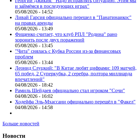
Георгий Джикия: "Надо исправлять ситуацию. Этим мы
и займёмся в последующих играх"
05/08/2026 - 14:52
Ливай Гарсия официально перешел в "Панатинаикос"
на правах аренды
05/08/2026 - 13:49
Фищенко считает, что клуб РПЛ "Родина" рано
хоронить после двух поражений
05/08/2026 - 13:45
"Чита" снялась с Кубка России из-за финансовых
проблем
05/08/2026 - 13:44
Леонид Слуцкий: "В Китае любят цифрами: 109 матчей,
65 побед, 2 Суперкубка, 2 серебра, полтора миллиарда
впечатлений"
04/08/2026 - 18:42
Рамиль Шейдаев официально стал игроком "Сочи"
04/08/2026 - 16:02
Ходейфа Эль-Мхассани официально перешёл в "Факел"
04/08/2026 - 14:58
Больше новостей
Новости