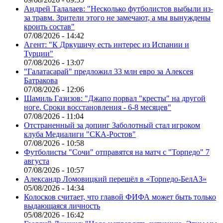
Андрей Талалаев: "Несколько футболистов выбыли из-
за травм. Зрители этого не замечают, а мы вынуждены
кроить состав"
07/08/2026 - 14:42
Агент: "К Дркушичу есть интерес из Испании и
Турции"
07/08/2026 - 13:07
"Галатасарай" предложил 33 млн евро за Алексея
Батракова
07/08/2026 - 12:06
Шамиль Газизов: "Джапо порвал "кресты" на другой
ноге. Сроки восстановления - 6-8 месяцев"
07/08/2026 - 11:04
Отстраненный за допинг Заболотный стал игроком
клуба Медиалиги "СКА-Ростов"
07/08/2026 - 10:58
Футболисты "Сочи" отправятся на матч с "Торпедо" 7
августа
07/08/2026 - 10:57
Александр Ломовицкий перешёл в «Торпедо-БелАЗ»
05/08/2026 - 14:34
Колосков считает, что главой ФИФА может быть только
выдающаяся личность
05/08/2026 - 16:42