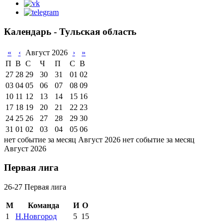
Календарь - Тульская область
«
‹
Август 2026
›
»
П
В
С
Ч
П
С
В
27
28
29
30
31
01
02
03
04
05
06
07
08
09
10
11
12
13
14
15
16
17
18
19
20
21
22
23
24
25
26
27
28
29
30
31
01
02
03
04
05
06
нет событие за месяц Август 2026
нет событие за месяц
Август 2026
Первая лига
26-27 Первая лига
М
Команда
И
О
1
Н.Новгород
5
15