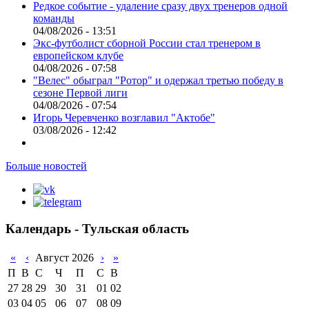
Редкое событие - удаление сразу двух тренеров одной
команды
04/08/2026 - 13:51
Экс-футболист сборной России стал тренером в
европейском клубе
04/08/2026 - 07:58
"Велес" обыграл "Ротор" и одержал третью победу в
сезоне Первой лиги
04/08/2026 - 07:54
Игорь Черевченко возглавил "Актобе"
03/08/2026 - 12:42
Больше новостей
Календарь - Тульская область
«
‹
Август 2026
›
»
П
В
С
Ч
П
С
В
27
28
29
30
31
01
02
03
04
05
06
07
08
09