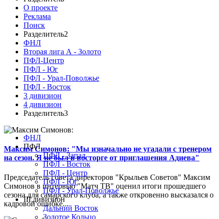
О проекте
Реклама
Поиск
Разделитель2
ФНЛ
Вторая лига А - Золото
ПФЛ-Центр
ПФЛ - Юг
ПФЛ - Урал-Поволжье
ПФЛ - Восток
3 дивизион
4 дивизион
Разделитель3
ФНЛ
ПФЛ
Максим Симонов: "Мы изначально не угадали с тренером
ПФЛ - Запад
на сезон. Я не был в восторге от приглашения Адиева"
ПФЛ - Восток
ПФЛ - Центр
Председатель совета директоров "Крыльев Советов" Максим
ПФЛ - Юг
Симонов в интервью "Матч ТВ" оценил итоги прошедшего
ПФЛ - Урал-Поволжье
сезона для самарского клуба, а также откровенно высказался о
III дивизион
кадровой ошибке...
Дальний Восток
Золотое Кольцо