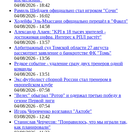
04/08/2026 - 18:42
Рамиль Шейдаев официально стал игроком "Сочи"
04/08/2026 - 16:02
Ходейфа Эль-Мхассани официально перешёл в "Факел"
04/08/2026 - 14:58
Александр Алаев: "KPI в 18 тысяч зрителей -
достижимая цифра. Интерес к РПЛ растёт"
04/08/2026 - 13:57
Арбитражный суд Томской области 27 августа
рассмотрит заявление о банкротстве ФК "Томь"
04/08/2026 - 13:56
Редкое событие - удаление сразу двух тренеров одной
команды
04/08/2026 - 13:51
Экс-футболист сборной России стал тренером в
европейском клубе
04/08/2026 - 07:58
"Велес" обыграл "Ротор" и одержал третью победу в
сезоне Первой лиги
04/08/2026 - 07:54
Игорь Черевченко возглавил "Актобе"
03/08/2026 - 12:42
Станислав Черчесов: "Понравилось, что мы играли так,
как планировали"