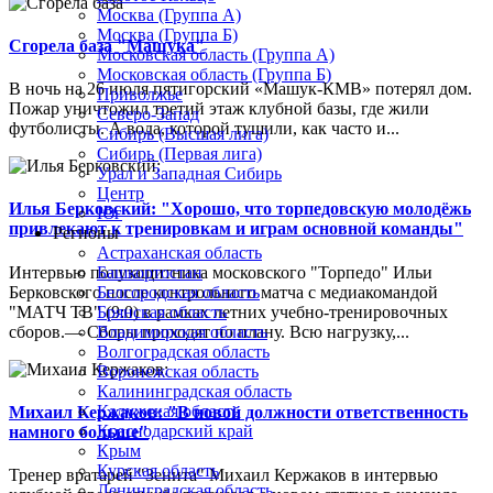
Москва (Группа А)
Москва (Группа Б)
Сгорела база "Машука"
Московская область (Группа А)
Московская область (Группа Б)
В ночь на 26 июля пятигорский «Машук-КМВ» потерял дом.
Приволжье
Пожар уничтожил третий этаж клубной базы, где жили
Северо-Запад
футболисты. А вода, которой тушили, как часто и...
Сибирь (Высшая лига)
Сибирь (Первая лига)
Урал и Западная Сибирь
Центр
Илья Берковский: "Хорошо, что торпедовскую молодёжь
Юг
привлекают к тренировкам и играм основной команды"
Регионы
Астраханская область
Интервью полузащитника московского "Торпедо" Ильи
Башкортостан
Берковского после контрольного матча с медиакомандой
Белгородская область
"МАТЧ ТВ" (9:0) в рамках летних учебно-тренировочных
Брянская область
сборов.— Сборы проходят по плану. Всю нагрузку,...
Владимирская область
Волгоградская область
Воронежская область
Калининградская область
Калужская область
Михаил Кержаков: "В новой должности ответственность
Краснодарский край
намного больше"
Крым
Курская область
Тренер вратарей "Зенита" Михаил Кержаков в интервью
Ленинградская область