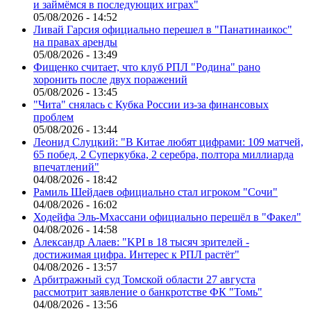
и займёмся в последующих играх"
05/08/2026 - 14:52
Ливай Гарсия официально перешел в "Панатинаикос"
на правах аренды
05/08/2026 - 13:49
Фищенко считает, что клуб РПЛ "Родина" рано
хоронить после двух поражений
05/08/2026 - 13:45
"Чита" снялась с Кубка России из-за финансовых
проблем
05/08/2026 - 13:44
Леонид Слуцкий: "В Китае любят цифрами: 109 матчей,
65 побед, 2 Суперкубка, 2 серебра, полтора миллиарда
впечатлений"
04/08/2026 - 18:42
Рамиль Шейдаев официально стал игроком "Сочи"
04/08/2026 - 16:02
Ходейфа Эль-Мхассани официально перешёл в "Факел"
04/08/2026 - 14:58
Александр Алаев: "KPI в 18 тысяч зрителей -
достижимая цифра. Интерес к РПЛ растёт"
04/08/2026 - 13:57
Арбитражный суд Томской области 27 августа
рассмотрит заявление о банкротстве ФК "Томь"
04/08/2026 - 13:56