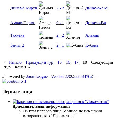
Динамо Киров
2 - 2
Динамо-2 М
Амкар-Пермь
0 - 1
Динамо-Вл
Тюмень
2 - 2
Алания
Зенит-2
2 - 1
Кубань
«
Начало
Прыдущий тур
15
16
17
18 Следующий
тур Конец »
:: Powered by
JoomLeague
-
Version 2.92.222.b1f70a5
::
Первые лица
Дополнительная информация
Цитата первого лица
Баринов не исключил
возвращения в "Локомотив"