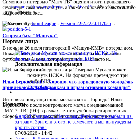
Симонов в интервью "Матч ТВ" оценил итоги прошедшего
«
Начало
Прыдущий тур
15
16
17
18 Следующий
сезона для самарского клуба, а также откровенно высказался о
тур Конец »
кадровой ошибке...
:: Powered by
JoomLeague
-
Version 2.92.222.b1f70a5
::
Сгорела база "Машука"
Первые лица
В ночь на 26 июля пятигорский «Машук-КМВ» потерял дом.
Пожар уничтожил третий этаж клубной базы, где жили
футболисты. А вода, которой тушили, как часто и...
Дополнительная информация
Цитата первого лица
Тамерлан Мусаев может
покинуть ЦСКА. На форварда претендуют три
клуба РПЛ
Илья Берковский: "Хорошо, что торпедовскую молодёжь
Подробнее ...
привлекают к тренировкам и играм основной команды"
Интервью полузащитника московского "Торпедо" Ильи
Новости
Берковского после контрольного матча с медиакомандой
"МАТЧ ТВ" (9:0) в рамках летних учебно-тренировочных
Андрей Талалаев: "Несколько футболистов выбыли из-
сборов.— Сборы проходят по плану. Всю нагрузку,...
за травм. Зрители этого не замечают, а мы вынуждены
кроить состав"
07/08/2026 - 14:42
Агент: "К Дркушичу есть интерес из Испании и