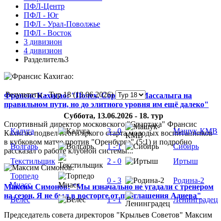
ПФЛ-Центр
ПФЛ - Юг
ПФЛ - Урал-Поволжье
ПФЛ - Восток
3 дивизион
4 дивизион
Разделитель3
Результаты - Тур 18 (13.06.2026)
Франсис Кахигао: "Полех, Сорокин и Массалыга на
правильном пути, но до элитного уровня им ещё далеко"
Суббота, 13.06.2026 - 18. тур
Спортивный директор московского "Спартака" Франсис
Калуга
3 - 0
Машук-КМВ
Кахигао подвел итоги яркого старта молодых воспитанников
в кубковом матче против "Оренбурга" (5:1) и подробно
Волгарь
1 - 1
Сибирь
рассказал о работе клубной системы...
Текстильщик
2 - 0
Иртыш
Торпедо
0 - 3
Родина-2
Миасс
Максим Симонов: "Мы изначально не угадали с тренером
на сезон. Я не был в восторге от приглашения Адиева"
Велес
1 - 1
Ленинградец
Председатель совета директоров "Крыльев Советов" Максим