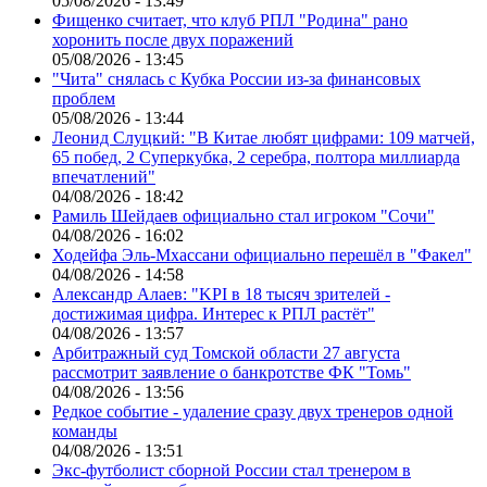
05/08/2026 - 13:49
Фищенко считает, что клуб РПЛ "Родина" рано
хоронить после двух поражений
05/08/2026 - 13:45
"Чита" снялась с Кубка России из-за финансовых
проблем
05/08/2026 - 13:44
Леонид Слуцкий: "В Китае любят цифрами: 109 матчей,
65 побед, 2 Суперкубка, 2 серебра, полтора миллиарда
впечатлений"
04/08/2026 - 18:42
Рамиль Шейдаев официально стал игроком "Сочи"
04/08/2026 - 16:02
Ходейфа Эль-Мхассани официально перешёл в "Факел"
04/08/2026 - 14:58
Александр Алаев: "KPI в 18 тысяч зрителей -
достижимая цифра. Интерес к РПЛ растёт"
04/08/2026 - 13:57
Арбитражный суд Томской области 27 августа
рассмотрит заявление о банкротстве ФК "Томь"
04/08/2026 - 13:56
Редкое событие - удаление сразу двух тренеров одной
команды
04/08/2026 - 13:51
Экс-футболист сборной России стал тренером в