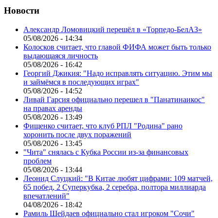
Новости
Александр Ломовицкий перешёл в «Торпедо-БелАЗ»
05/08/2026 - 14:34
Колосков считает, что главой ФИФА может быть только
выдающаяся личность
05/08/2026 - 16:42
Георгий Джикия: "Надо исправлять ситуацию. Этим мы
и займёмся в последующих играх"
05/08/2026 - 14:52
Ливай Гарсия официально перешел в "Панатинаикос"
на правах аренды
05/08/2026 - 13:49
Фищенко считает, что клуб РПЛ "Родина" рано
хоронить после двух поражений
05/08/2026 - 13:45
"Чита" снялась с Кубка России из-за финансовых
проблем
05/08/2026 - 13:44
Леонид Слуцкий: "В Китае любят цифрами: 109 матчей,
65 побед, 2 Суперкубка, 2 серебра, полтора миллиарда
впечатлений"
04/08/2026 - 18:42
Рамиль Шейдаев официально стал игроком "Сочи"