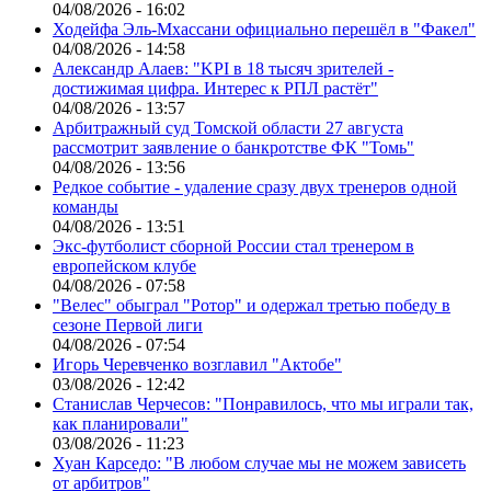
04/08/2026 - 16:02
Ходейфа Эль-Мхассани официально перешёл в "Факел"
04/08/2026 - 14:58
Александр Алаев: "KPI в 18 тысяч зрителей -
достижимая цифра. Интерес к РПЛ растёт"
04/08/2026 - 13:57
Арбитражный суд Томской области 27 августа
рассмотрит заявление о банкротстве ФК "Томь"
04/08/2026 - 13:56
Редкое событие - удаление сразу двух тренеров одной
команды
04/08/2026 - 13:51
Экс-футболист сборной России стал тренером в
европейском клубе
04/08/2026 - 07:58
"Велес" обыграл "Ротор" и одержал третью победу в
сезоне Первой лиги
04/08/2026 - 07:54
Игорь Черевченко возглавил "Актобе"
03/08/2026 - 12:42
Станислав Черчесов: "Понравилось, что мы играли так,
как планировали"
03/08/2026 - 11:23
Хуан Карседо: "В любом случае мы не можем зависеть
от арбитров"