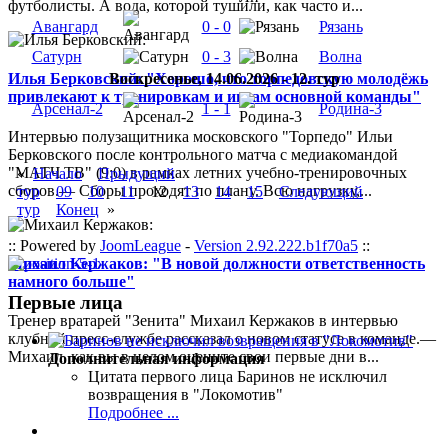
футболисты. А вода, которой тушили, как часто и...
Авангард
0 - 0
Рязань
Сатурн
0 - 3
Волна
Воскресенье, 14.06.2026 - 12. тур
Илья Берковский: "Хорошо, что торпедовскую молодёжь
привлекают к тренировкам и играм основной команды"
Арсенал-2
1 - 1
Родина-3
Интервью полузащитника московского "Торпедо" Ильи
Берковского после контрольного матча с медиакомандой
"МАТЧ ТВ" (9:0) в рамках летних учебно-тренировочных
«
Начало
Прыдущий
сборов.— Сборы проходят по плану. Всю нагрузку,...
тур
09
10
11
12
13
14
15
Следующий
тур
Конец
»
:: Powered by
JoomLeague
-
Version 2.92.222.b1f70a5
::
Михаил Кержаков: "В новой должности ответственность
намного больше"
Первые лица
Тренер вратарей "Зенита" Михаил Кержаков в интервью
клубной пресс-службе рассказал о новом статусе в команде.—
Михаил, как вы в целом оцените свои первые дни в...
Дополнительная информация
Цитата первого лица
Баринов не исключил
возвращения в "Локомотив"
Подробнее ...