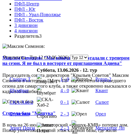
ПФЛ-Центр
ПФЛ - Юг
ПФЛ - Урал-Поволжье
ПФЛ - Восток
3 дивизион
4 дивизион
Разделитель3
Результаты - Тур 12 (13.06.2026)
Максим Симонов: "Мы изначально не угадали с тренером
на сезон. Я не был в восторге от приглашения Адиева"
Суббота, 13.06.2026 - 12. тур
Председатель совета директоров "Крыльев Советов" Максим
Спартак Т
1 - 0
Ротор-2
Симонов в интервью "Матч ТВ" оценил итоги прошедшего
сезона для самарского клуба, а также откровенно высказался о
Шумбрат
4 - 0
Квант
кадровой ошибке...
СКА-Хаб-2
0 - 1
Салют
Сгорела база "Машука"
Строгино
2 - 3
Орел
В ночь на 26 июля пятигорский «Машук-КМВ» потерял дом.
Зенит Пенза
2 - 3
Металлург Лп
Пожар уничтожил третий этаж клубной базы, где жили