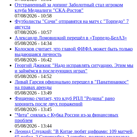
Отстраненный за допинг Заболотный стал игроком
клуба Медиалиги "СКА-Ростов"
07/08/2026 - 10:58
Футболисты "Сочи" отправятся на матч с "Торпедо" 7
августа
07/08/2026 - 10:57
Александр Ломовицкий перешёл в «Торпедо-БелАЗ»
05/08/2026 - 14:34
Колосков считает, что главой ФИФА может быть только
выдающаяся личность
05/08/2026 - 16:42
Георгий Джикия: "Надо исправлять ситуацию. Этим мы
и займёмся в последующих играх"
05/08/2026 - 14:52
Ливай Гарсия официально перешел в "Панатинаикос"
на правах аренды
05/08/2026 - 13:49
Фищенко считает, что клуб РПЛ "Родина" рано
хоронить после двух поражений
05/08/2026 - 13:45
"Чита" снялась с Кубка России из-за финансовых
проблем
05/08/2026 - 13:44
Леонид Слуцкий: "В Китае любят цифрами: 109 матчей,
65 побед, 2 Суперкубка, 2 серебра, полтора миллиарда