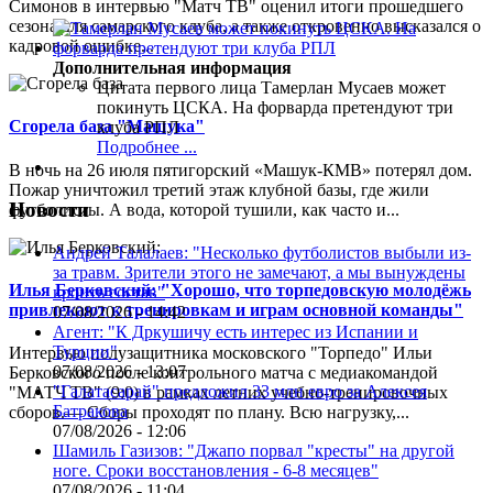
Симонов в интервью "Матч ТВ" оценил итоги прошедшего
сезона для самарского клуба, а также откровенно высказался о
кадровой ошибке...
Дополнительная информация
Цитата первого лица
Тамерлан Мусаев может
покинуть ЦСКА. На форварда претендуют три
Сгорела база "Машука"
клуба РПЛ
Подробнее ...
В ночь на 26 июля пятигорский «Машук-КМВ» потерял дом.
Пожар уничтожил третий этаж клубной базы, где жили
Новости
футболисты. А вода, которой тушили, как часто и...
Андрей Талалаев: "Несколько футболистов выбыли из-
за травм. Зрители этого не замечают, а мы вынуждены
Илья Берковский: "Хорошо, что торпедовскую молодёжь
кроить состав"
привлекают к тренировкам и играм основной команды"
07/08/2026 - 14:42
Агент: "К Дркушичу есть интерес из Испании и
Турции"
Интервью полузащитника московского "Торпедо" Ильи
07/08/2026 - 13:07
Берковского после контрольного матча с медиакомандой
"Галатасарай" предложил 33 млн евро за Алексея
"МАТЧ ТВ" (9:0) в рамках летних учебно-тренировочных
Батракова
сборов.— Сборы проходят по плану. Всю нагрузку,...
07/08/2026 - 12:06
Шамиль Газизов: "Джапо порвал "кресты" на другой
ноге. Сроки восстановления - 6-8 месяцев"
07/08/2026 - 11:04