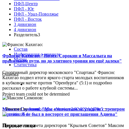
ПФЛ-Центр
ПФЛ - Юг
ПФЛ - Урал-Поволжье
ПФЛ - Восток
3 дивизион
4 дивизион
Разделитель3
Состав
Информация о команде
Франсис Кахигао: "Полех, Сорокин и Массалыга на
Матчи
правильном пути, но до элитного уровня им ещё далеко"
Статистика
Спортивный директор московского "Спартака" Франсис
Ошибка
Кахигао подвел итоги яркого старта молодых воспитанников
в кубковом матче против "Оренбурга" (5:1) и подробно
рассказал о работе клубной системы...
Project team could not be determined
Максим Симонов: "Мы изначально не угадали с тренером
:: Powered by
JoomLeague
-
Version 2.92.222.b1f70a5
::
на сезон. Я не был в восторге от приглашения Адиева"
Первые лица
Председатель совета директоров "Крыльев Советов" Максим